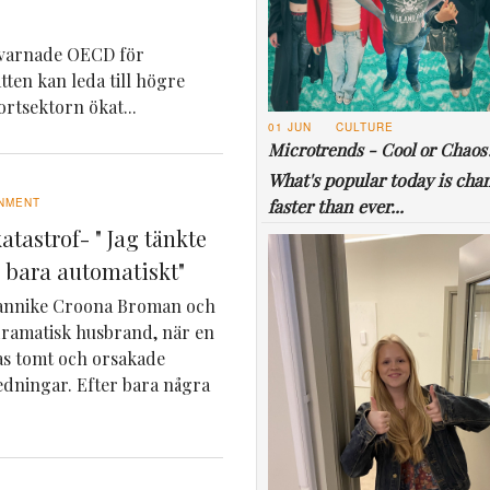
n varnade OECD för
ten kan leda till högre
rtsektorn ökat...
01 JUN
CULTURE
Microtrends - Cool or Chaos
What's popular today is cha
faster than ever...
NMENT
katastrof- " Jag tänkte
e bara automatiskt"
Jannike Croona Broman och
dramatisk husbrand, när en
ras tomt och orsakade
ledningar. Efter bara några