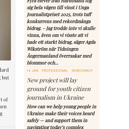
Fyra elever från Härnösand tog
sig hela vägen till vinst i Unga
Journalistpriset 2025, trots tuff
konkurrens med rekordmånga
bidrag. – Jag trodde inte vi skulle
vinna, även om vi visste att vi
hade ett starkt bidrag, säger Agda
Wikström när Tidningen
Ångermanland överraskar med
blommor och...
dard
15 JAN
PROFESSIONAL
DEMOCRACY
g but
New project will lay
ground for youth citizen
journalism in Ukraine
t of
men
How can we help young people in
ng
Ukraine make their voices heard
safely — and support them in
navigating today’s complex