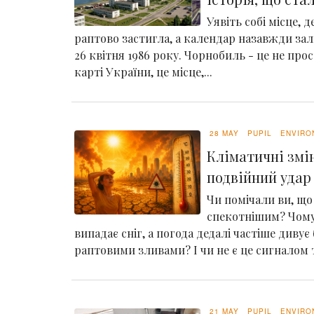
Уявіть собі місце, 
раптово застигла, а календар назавжди зал
26 квітня 1986 року. Чорнобиль - це не про
карті України, це місце,...
28 MAY
PUPIL
ENVIRO
Кліматичні змін
подвійний удар 
Чи помічали ви, що 
спекотнішим? Чому
випадає сніг, а погода дедалі частіше дивує
раптовими зливами? І чи не є це сигналом т
21 MAY
PUPIL
ENVIRO