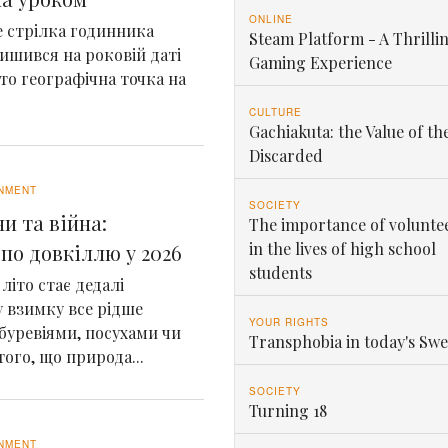
ONLINE
де стрілка годинника
Steam Platform - A Thrilli
ишився на роковій даті
Gaming Experience
сто географічна точка на
CULTURE
Gachiakuta: the Value of th
Discarded
NMENT
SOCIETY
и та війна:
The importance of volunte
in the lives of high school
по довкіллю у 2026
students
літо стає дедалі
 взимку все рідше
YOUR RIGHTS
 буревіями, посухами чи
Transphobia in today's Sw
ого, що природа...
SOCIETY
Turning 18
NMENT