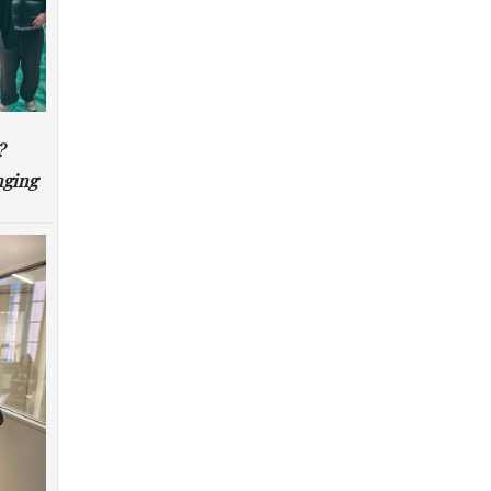
?
nging