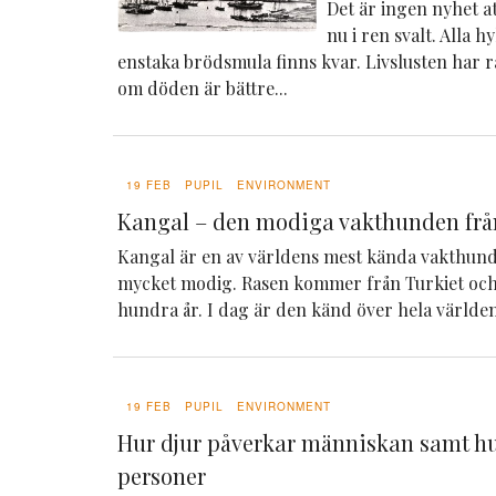
Det är ingen nyhet att
nu i ren svalt. Alla h
enstaka brödsmula finns kvar. Livslusten har 
om döden är bättre...
19 FEB
PUPIL
ENVIRONMENT
Kangal – den modiga vakthunden frå
Kangal är en av världens mest kända vakthunda
mycket modig. Rasen kommer från Turkiet och
hundra år. I dag är den känd över hela världen 
19 FEB
PUPIL
ENVIRONMENT
Hur djur påverkar människan samt hu
personer