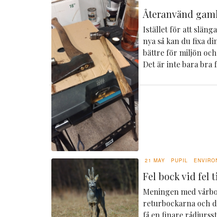
Återanvänd gaml
Istället för att slän
nya så kan du fixa din
bättre för miljön och
Det är inte bara bra f
21 MAY
PUPIL
ENVIRO
Fel bock vid fel ti
Meningen med vårboc
returbockarna och de
få en finare rådjurs