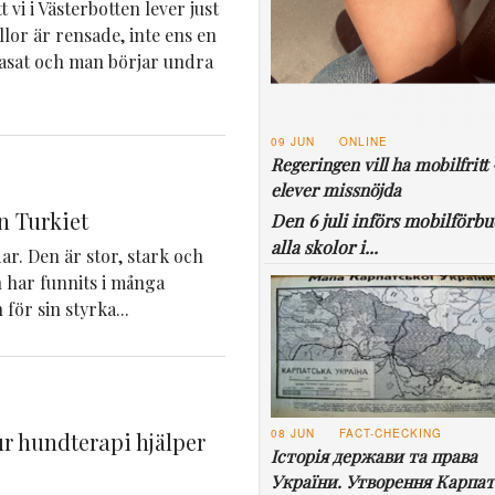
 vi i Västerbotten lever just
yllor är rensade, inte ens en
rasat och man börjar undra
09 JUN
ONLINE
Regeringen vill ha mobilfritt 
elever missnöjda
n Turkiet
Den 6 juli införs mobilförbu
alla skolor i...
r. Den är stor, stark och
 har funnits i många
för sin styrka...
08 JUN
FACT-CHECKING
r hundterapi hjälper
Історія держави та права
України. Утворення Карпат