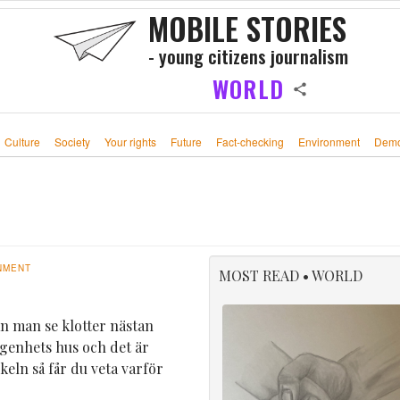
MOBILE STORIES
- young citizens journalism
WORLD
Culture
Society
Your rights
Future
Fact-checking
Environment
Demo
NMENT
MOST READ • WORLD
n man se klotter nästan
 lägenhets hus och det är
keln så får du veta varför