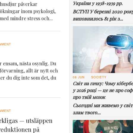
України у 1938-1939 рр.
husdjur påverkar
sökningar inom psykologi,
ВСТУП У березні 2020 рок
 med mindre stress och...
виповнилось 81 рік з...
NMENT
är ensam, nästa osynlig. Du
örvarning, allt är nytt och
er du dig inte som det, du
08 JUN
SOCIETY
Світ на гачку: Чому кіберб
у 2026 році — це не про соф
про твій мозок
Сьогодні ми живемо у світі
NMENT
злам твого...
rkligas — utsläppen
ereduktionen på