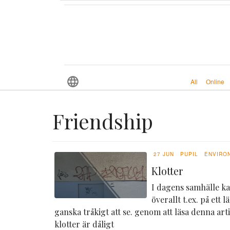
All
Online
Friendship
27 JUN
PUPIL
ENVIRO
Klotter
I dagens samhälle ka
överallt t.ex. på ett
ganska tråkigt att se. genom att läsa denna arti
klotter är dåligt