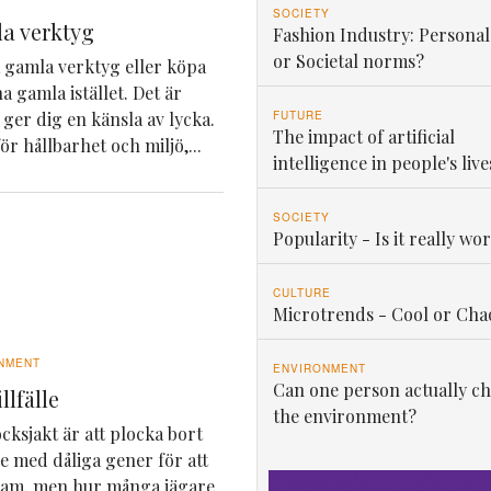
SOCIETY
a verktyg
Fashion Industry: Personal
or Societal norms?
ga gamla verktyg eller köpa
a gamla istället. Det är
FUTURE
 ger dig en känsla av lycka.
The impact of artificial
ör hållbarhet och miljö,...
intelligence in people's live
SOCIETY
Popularity - Is it really wor
CULTURE
Microtrends - Cool or Cha
NMENT
ENVIRONMENT
Can one person actually c
llfälle
the environment?
ksjakt är att plocka bort
 med dåliga gener för att
stam, men hur många jägare