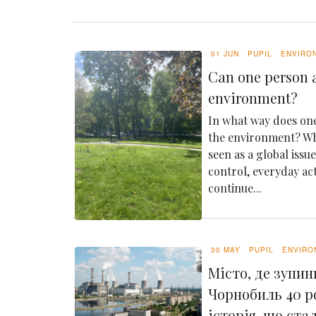
01 JUN
PUPIL
ENVIRO
Can one person a
environment?
In what way does one
the environment? Whi
seen as a global issu
control, everyday ac
continue...
30 MAY
PUPIL
ENVIRO
Місто, де зупин
Чорнобиль 40 р
історія, що ста