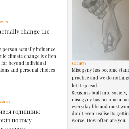
NMENT
ctually change the
 person actually influence
le climate change is often
e far beyond individual
SOCIETY
Misogyny has become stan
tions and personal choices
practice and we do nothin
let it spread.
Sexism is built into society,
misogyny has become a par
NMENT
everyday life and most wo
ився годинник:
don´t even realise its getti
оків потому -
worse. How often are you...
ла уроком