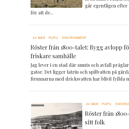
går egentligen efter
för att de...
20 MAR
PUPIL
ENVIRONMENT
Röster från 1800-talet: Bygg avlopp f
friskare samhälle
Jag lever i en stad där smuts och avfall prägl
gator. Det ligger latrin och spillvatten på går
Brunnarna med dricksvatten har blivit fyllda m
20 MAR
PUPIL
ENVIRO
Röster från 1800-
sitt folk