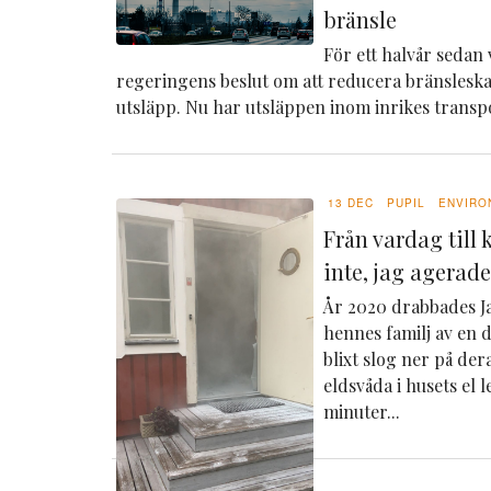
bränsle
För ett halvår seda
regeringens beslut om att reducera bränsleskat
utsläpp.
Nu har utsläppen inom inrikes transpo
13 DEC
PUPIL
ENVIRO
Från vardag till 
inte, jag agerad
År 2020 drabbades 
hennes familj av en 
blixt slog ner på de
eldsvåda i husets el 
minuter...