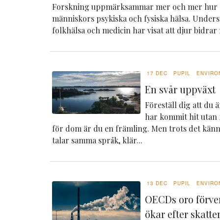
Forskning uppmärksammar mer och mer hur 
människors psykiska och fysiska hälsa. Under
folkhälsa och medicin har visat att djur bidrar
17 DEC
PUPIL
ENVIRO
En svår uppväxt
Föreställ dig att du 
har kommit hit utan f
för dom är du en främling. Men trots det känn
talar samma språk, klär...
13 DEC
PUPIL
ENVIRO
OECDs oro förve
ökar efter skatt