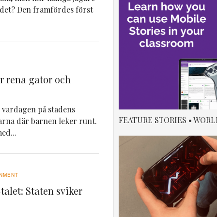
 det? Den framfördes först
ör rena gator och
ar vardagen på stadens
FEATURE STORIES • WORL
darna där barnen leker runt.
ed...
NMENT
talet: Staten sviker