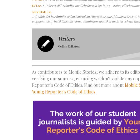
SVT.se
, SVT är ett självständigt mediebolag och ägs inte av staten eller kommers
Aftonbladet.se
, Aftonbladet har funnits sedan Lars Johan Hierta startade tidningen år 1830. Vå
engagerande nyhetskälla som värnar sanningen, granskar makten och ger dig i
Writers
Celine Eriksson
As contributors to Mobile Stories, we adhere to its editor
verifying our sources, ensuring we don't violate any co
Reporter's Code of Ethics. Find out more about
Mobile 
Young Reporter's Code of Ethics
.