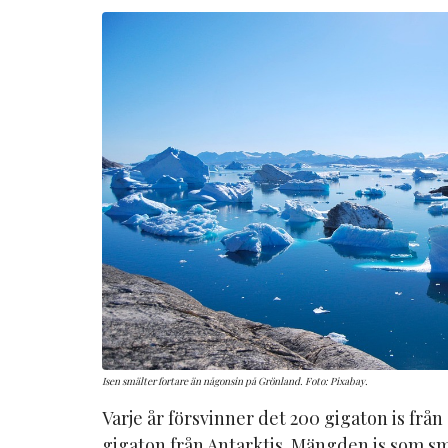
Isen smälter fortare än någonsin på Grönland. Foto: Pixabay.
Varje år försvinner det 200 gigaton is frå
gigaton från Antarktis. Mängden is som sm