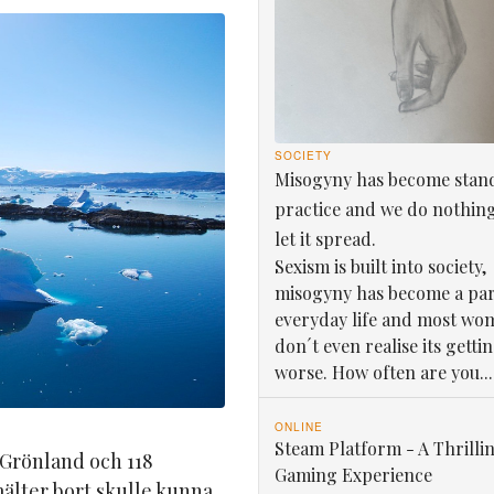
SOCIETY
Misogyny has become stan
practice and we do nothin
let it spread.
Sexism is built into society,
misogyny has become a par
everyday life and most wo
don´t even realise its getti
worse. How often are you...
ONLINE
Steam Platform - A Thrilli
n Grönland och 118
Gaming Experience
älter bort skulle kunna