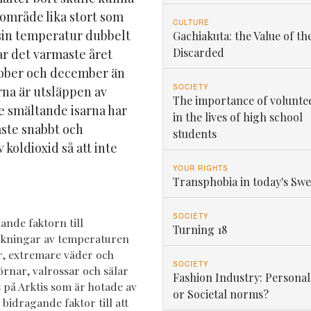
t område lika stort som
CULTURE
 sin temperatur dubbelt
Gachiakuta: the Value of th
Discarded
ar det varmaste året
tober och december än
SOCIETY
rna är utsläppen av
The importance of volunte
de smältande isarna har
in the lives of high school
åste snabbt och
students
koldioxid så att inte
YOUR RIGHTS
Transphobia in today's Sw
SOCIETY
ande faktorn till
Turning 18
Ökningar av temperaturen
er, extremare väder och
SOCIETY
örnar, valrossar och sälar
Fashion Industry: Personal
 på Arktis som är hotade av
or Societal norms?
bidragande faktor till att