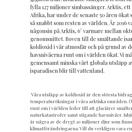
fylla 127 miljoner simbassänger. Arktis, et
Afrika, har under de senaste 50 åren ökat
så snabbt som resten av världen. År 2016 v
någonsin på Arktis, 6˚ varmare mellan ok
genomsnittet. Boven till de smältande isa
koldioxid i vår atmosfär och på grund av 
havsnivåerna runt om i världen ökat. Vi m
gemensamt minska vårt globala utsläpp av 
isparadisen blir till vattenland.
Våra utsläpp av koldioxid är den största bidrag
temperaturökningar i våra arktiska områden. 
runt om i världen leder till att glaciärer smält
naturkatastrofer samt stigande havsnivåer. Isbj
är några av de drygt 10 miljoner djur som finns
klimatförändringarna. Vill du verkligen vara en 