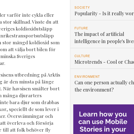
SOCIETY
Popularity - Is it really wor
eller varför inte cykla eller
stor skillnad. Visste du att
veriges koldioxidutsläpp
FUTURE
The impact of artificial
 inrikestransportsutsläpp
intelligence in people's live
 en stor mängd koldioxid som
m att välja bort bilen för
 minska Sveriges
CULTURE
Microtrends - Cool or Cha
ar.
sisens utbredning på Arktis
ENVIRONMENT
g är den minsta på länge
Can one person actually c
t. När havsisen smälter bort
the environment?
m många djurarters
 inte bara djur som drabbas
r, speciellt de som lever i
rser. Översvämningar och
 att överleva och försörja
till att folk behöver fly