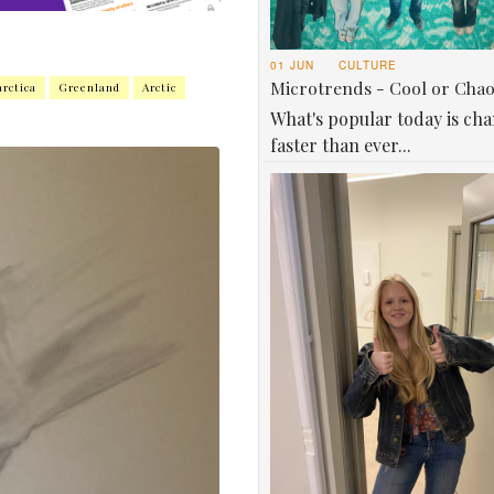
01 JUN
CULTURE
Microtrends - Cool or Cha
rctica
Greenland
Arctic
What's popular today is ch
faster than ever...