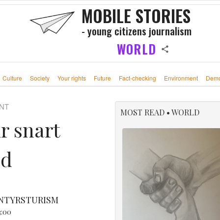
MOBILE STORIES
- young citizens journalism
WORLD
Culture
Society
Your rights
Future
Fact-checking
Environment
Demo
NT
MOST READ • WORLD
r snart
nd
ENTYRSTURISM
3:00