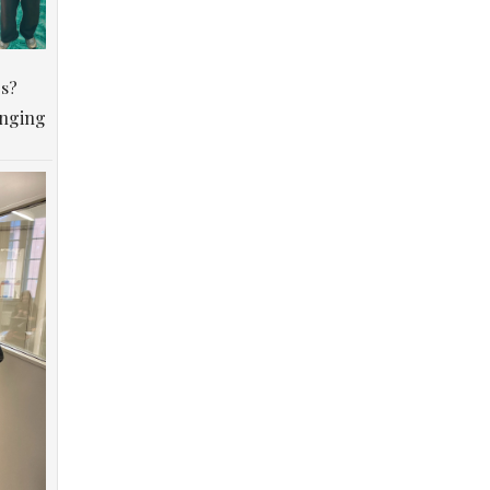
os?
anging