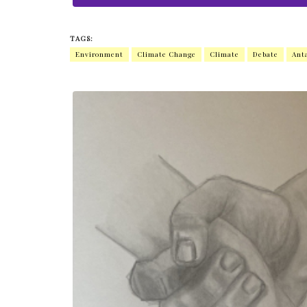
TAGS:
Environment
Climate Change
Climate
Debate
Anta