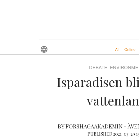
All
Online
DEBATE, ENVIRONME
Isparadisen bli
vattenla
BY FORSHAGAAKADEMIN - ÄV
PUBLISHED 2021-03-29 1