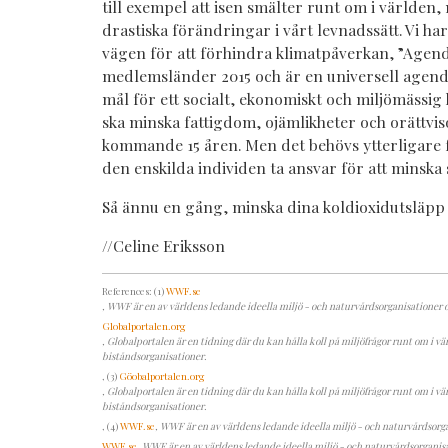
till exempel att isen smälter runt om i världen
drastiska förändringar i vårt levnadssätt. Vi h
vägen för att förhindra klimatpåverkan, ”Agen
medlemsländer 2015 och är en universell agend
mål för ett socialt, ekonomiskt och miljömässig
ska minska fattigdom, ojämlikheter och orättvis
kommande 15 åren. Men det behövs ytterligare
den enskilda individen ta ansvar för att minska
Så ännu en gång, minska dina koldioxidutsläpp 
//Celine Eriksson
References: (1)
WWF.se
, WWF är en av världens ledande ideella miljö - och naturvårdsorganisationer oc
Globalportalen.org
, Globalportalen är en tidning där du kan hålla koll på miljöfrågor runt om i vä
biståndsorganisationer.
, (3)
Göobalportalen.org
, Globalportalen är en tidning där du kan hålla koll på miljöfrågor runt om i vä
biståndsorganisationer.
, (4)
WWF.se
, WWF är en av världens ledande ideella miljö - och naturvårdsorga
WWF.se
, WWF är en av världens ledande ideella miljö - och naturvårdsorganisat