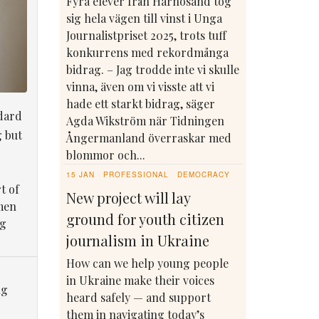
Fyra elever från Härnösand tog
sig hela vägen till vinst i Unga
Journalistpriset 2025, trots tuff
konkurrens med rekordmånga
bidrag. – Jag trodde inte vi skulle
vinna, även om vi visste att vi
hade ett starkt bidrag, säger
dard
Agda Wikström när Tidningen
g but
Ångermanland överraskar med
blommor och...
15 JAN
PROFESSIONAL
DEMOCRACY
t of
New project will lay
men
ground for youth citizen
ng
journalism in Ukraine
How can we help young people
in Ukraine make their voices
ng
heard safely — and support
them in navigating today’s