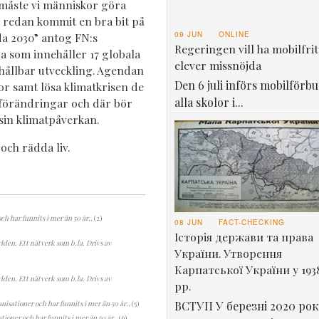
, måste vi människor göra
ar redan kommit en bra bit på
09 JUN
ONLINE
da 2030” antog FN:s
Regeringen vill ha mobilfrit
a som innehåller 17 globala
elever missnöjda
 hållbar utveckling. Agendan
Den 6 juli införs mobilförbu
or samt lösa klimatkrisen de
alla skolor i...
 förändringar och där bör
 sin klimatpåverkan.
och rädda liv.
h har funnits i mer än 50 år.
, (2)
08 JUN
FACT-CHECKING
Історія держави та права
rlden. Ett nätverk som b.la. Drivs av
України. Утворення
Карпатської України у 193
rlden. Ett nätverk som b.la. Drivs av
рр.
ВСТУП У березні 2020 рок
nisationer och har funnits i mer än 50 år.
, (5)
ioner och har funnits i mer än 50 år.
, (6)