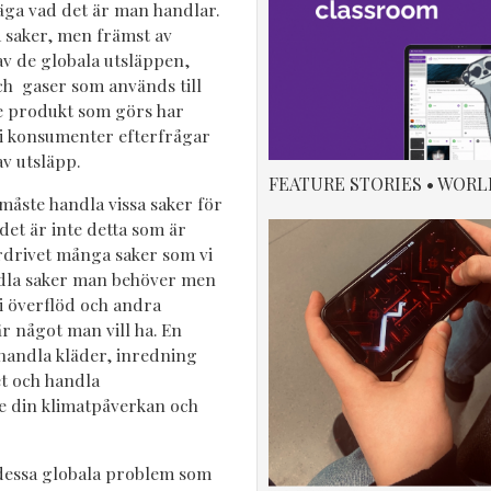
väga vad det är man handlar.
a saker, men främst av
av de globala utsläppen,
och gaser som används till
je produkt som görs har
i konsumenter efterfrågar
v utsläpp.
FEATURE STORIES • WORL
 måste handla vissa saker för
det är inte detta som är
rdrivet många saker som vi
andla saker man behöver men
 i överflöd och andra
r något man vill ha. En
 handla kläder, inredning
t och handla
e din klimatpåverkan och
a dessa globala problem som