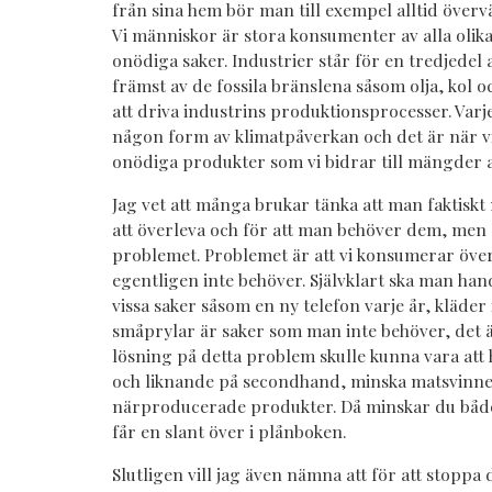
från sina hem bör man till exempel alltid över
Vi människor är stora konsumenter av alla olik
onödiga saker. Industrier står för en tredjedel 
främst av de fossila bränslena såsom olja, kol 
att driva industrins produktionsprocesser. Var
någon form av klimatpåverkan och det är när v
onödiga produkter som vi bidrar till mängder a
Jag vet att många brukar tänka att man faktiskt
att överleva och för att man behöver dem, men 
problemet. Problemet är att vi konsumerar öve
egentligen inte behöver. Självklart ska man h
vissa saker såsom en ny telefon varje år, kläder
småprylar är saker som man inte behöver, det ä
lösning på detta problem skulle kunna vara att
och liknande på secondhand, minska matsvinne
närproducerade produkter. Då minskar du båd
får en slant över i plånboken.
Slutligen vill jag även nämna att för att stopp