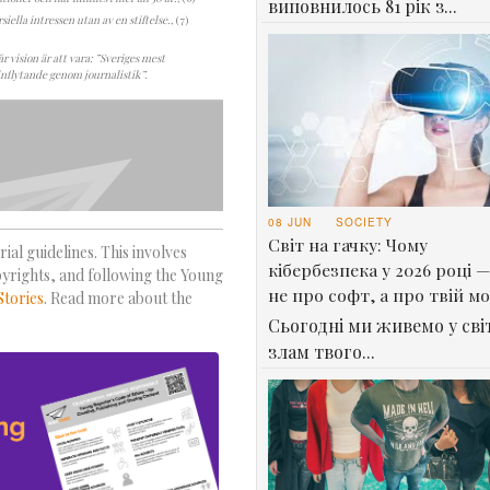
виповнилось 81 рік з...
iella intressen utan av en stiftelse.
, (7)
r vision är att vara: ”Sveriges mest
nflytande genom journalistik”.
08 JUN
SOCIETY
Світ на гачку: Чому
ial guidelines. This involves
кібербезпека у 2026 році —
pyrights, and following the Young
не про софт, а про твій м
Stories
. Read more about the
Сьогодні ми живемо у світ
злам твого...