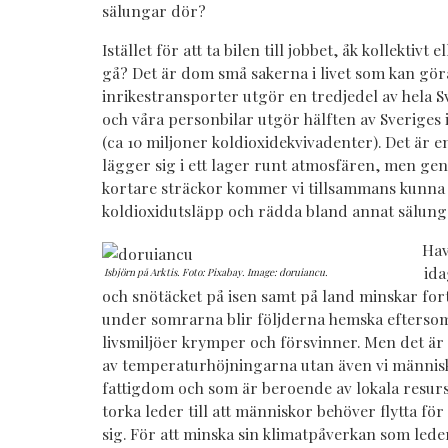
sälungar dör?
Istället för att ta bilen till jobbet, åk kollektivt 
gå? Det är dom små sakerna i livet som kan göra 
inrikestransporter utgör en tredjedel av hela S
och våra personbilar utgör hälften av Sveriges
(ca 10 miljoner koldioxidekvivadenter). Det är
lägger sig i ett lager runt atmosfären, men geno
kortare sträckor kommer vi tillsammans kunna
koldioxidutsläpp och rädda bland annat sälung
Hav
ida
Isbjörn på Arktis. Foto: Pixabay. Image: doruiancu.
och snötäcket på isen samt på land minskar for
under somrarna blir följderna hemska efterso
livsmiljöer krymper och försvinner. Men det är
av temperaturhöjningarna utan även vi människo
fattigdom och som är beroende av lokala resu
torka leder till att människor behöver flytta för
sig. För att minska sin klimatpåverkan som leder 