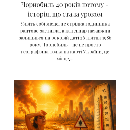
Чорнобиль 40 років потому -
історія, що стала уроком
Уявіть собі місце, де стрілка годинника
раптово застигла, а календар назавжди
залишився на роковій даті 26 квітня 1986
року. Чорнобиль - це не просто
географічна точка на карті України, це
місце,...