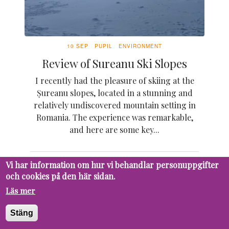
10 SEP
PUPIL
ENVIRONMENT
Review of Sureanu Ski Slopes
I recently had the pleasure of skiing at the
Șureanu slopes, located in a stunning and
relatively undiscovered mountain setting in
Romania. The experience was remarkable,
and here are some key...
Vi har information om hur vi behandlar personuppgifter
och cookies på den här sidan.
16 MAY
PUPIL
ENVIRONMENT
Läs mer
Låt djuren gå fria
Djuren är en viktig del av vårat och vår
Stäng
planets liv. Djurparker lockar besökare med