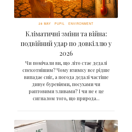
28 MAY
PUPIL
ENVIRONMENT
Кліматичні зміни та війна:
подвійний удар по довкіллю у
2026
Чи помічали ви, що літо стає дедалі
спекотнішим? Чому взимку все рідше
випадає сніг, а погода дедалі частіше
дивує буревіями, посухами чи
раптовими зливами? І чи не є це
сигналом того, що природа...