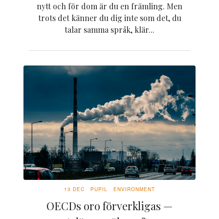
nytt och för dom är du en främling. Men
trots det känner du dig inte som det, du
talar samma språk, klär...
13 DEC
PUPIL
ENVIRONMENT
OECDs oro förverkligas —