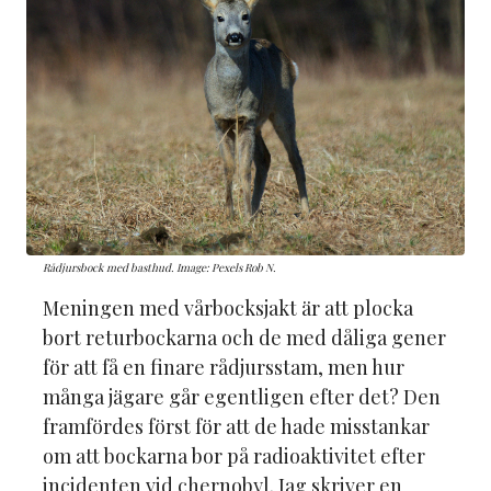
Rådjursbock med basthud. Image: Pexels Rob N.
Meningen med vårbocksjakt är att plocka
bort returbockarna och de med dåliga gener
för att få en finare rådjursstam, men hur
många jägare går egentligen efter det? Den
framfördes först för att de hade misstankar
om att bockarna bor på radioaktivitet efter
incidenten vid chernobyl. Jag skriver en