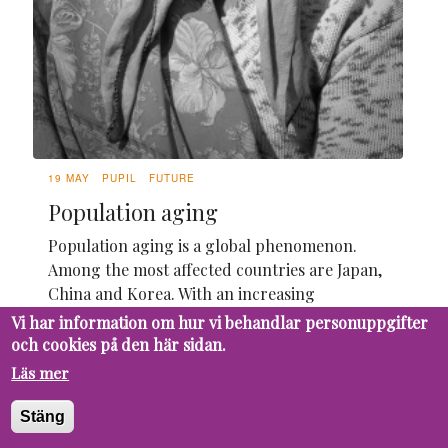
19 MAY
PUPIL
FUTURE
Population aging
Population aging is a global phenomenon.
Among the most affected countries are Japan,
China and Korea. With an increasing
proportion of elderly people in the
Vi har information om hur vi behandlar personuppgifter
population, it is essential to understand the
och cookies på den här sidan.
causes and challenges that this demographic
Läs mer
change brings.
Stäng