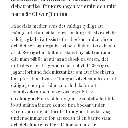
debattartikel för Forshagaakademin och mitt
namn är Oliwer Jönning
På sociala medier syns det väldigt tydligt att
många inte kan hålla avtryckarfingret i styr och är
väldigt glada i att skjuta fina bockar under våren
och det ser jag negativt på och tänkte utveckla min
åsikt. Sverige har fått en relativt ny jakttradition
där man påbörjat att jaga råbock på våren, det
infördes efter tragedin i chernobyl då Sveriges
Jägareförbund fick misstankar om att råbockarna
bor på radioaktiva strålningar vilket som ledde till
dåliga gener på rådjuren och dels för att
människokroppen påverkas negativt av
strålningar. Men vad har egentligen detta lett till,
jo att många jägare skjuter fina bockar under
våren som inte får förutsättningar att avla av sig
under sommaren för att sedan få en bättre stam
och dels finare troféer då hornen inte är