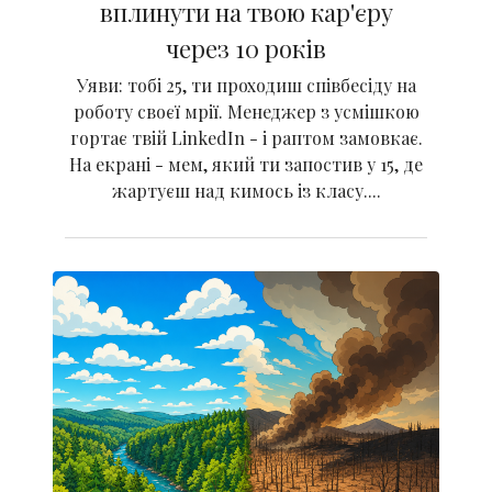
вплинути на твою кар'єру
через 10 років
Уяви: тобі 25, ти проходиш співбесіду на
роботу своєї мрії. Менеджер з усмішкою
гортає твій LinkedIn - і раптом замовкає.
На екрані - мем, який ти запостив у 15, де
жартуєш над кимось із класу....