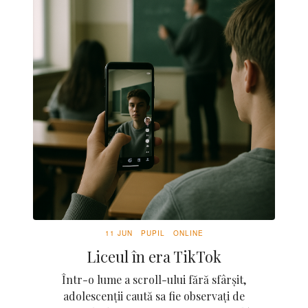
11 JUN
PUPIL
ONLINE
Liceul în era TikTok
Într-o lume a scroll-ului fără sfârșit,
adolescenții caută sa fie observați de