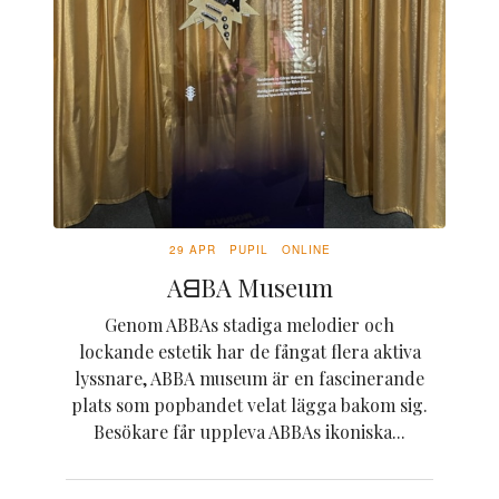
29 APR
PUPIL
ONLINE
AᗺBA Museum
Genom ABBAs stadiga melodier och
lockande estetik har de fångat flera aktiva
lyssnare, ABBA museum är en fascinerande
plats som popbandet velat lägga bakom sig.
Besökare får uppleva ABBAs ikoniska...