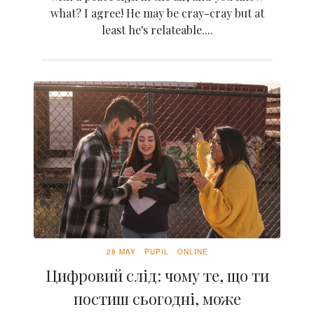
what? I agree! He may be cray-cray but at
least he's relateable....
28 MAY
PUPIL
ONLINE
Цифровий слід: чому те, що ти
постиш сьогодні, може