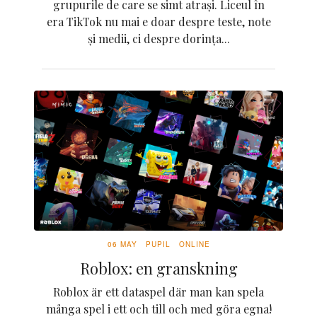
grupurile de care se simt atrași. Liceul în
era TikTok nu mai e doar despre teste, note
și medii, ci despre dorința...
06 MAY
PUPIL
ONLINE
Roblox: en granskning
Roblox är ett dataspel där man kan spela
många spel i ett och till och med göra egna!