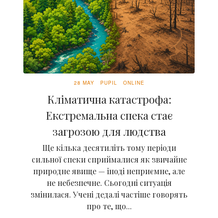
28 MAY
PUPIL
ONLINE
Кліматична катастрофа:
Екстремальна спека стає
загрозою для людства
Ще кілька десятиліть тому періоди
сильної спеки сприймалися як звичайне
природне явище — іноді неприємне, але
не небезпечне. Сьогодні ситуація
змінилася. Учені дедалі частіше говорять
про те, що...