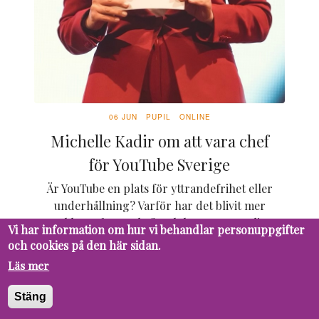
06 JUN
PUPIL
ONLINE
Michelle Kadir om att vara chef
för YouTube Sverige
Är YouTube en plats för yttrandefrihet eller
underhållning? Varför har det blivit mer
reklam på YouTube? Och hur är en vanlig
Vi har information om hur vi behandlar personuppgifter
dag på jobbet? Ungdomsredaktionen på
och cookies på den här sidan.
Järvaveckan fick möjlighet att...
Läs mer
Stäng