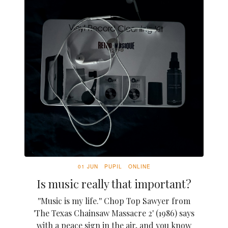
01 JUN
PUPIL
ONLINE
Is music really that important?
''Music is my life.'' Chop Top Sawyer from
'The Texas Chainsaw Massacre 2' (1986) says
with a peace sign in the air, and you know