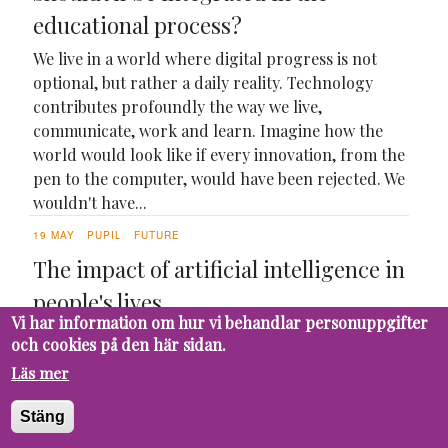
educational process?
We live in a world where digital progress is not
optional, but rather a daily reality. Technology
contributes profoundly the way we live,
communicate, work and learn. Imagine how the
world would look like if every innovation, from the
pen to the computer, would have been rejected. We
wouldn't have...
19 MAY
PUPIL
FUTURE
The impact of artificial intelligence in
people's lives
Vi har information om hur vi behandlar personuppgifter
Artificial Intelligence (AI) is evolving in a rapid
och cookies på den här sidan.
and continuous way, marking a significant leap in
Läs mer
the interaction between humans and technology.
This formidable innovation can be very easily
Stäng
adapted and integrated into various professional