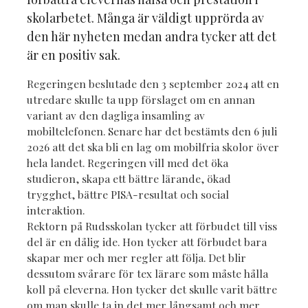
skolarbetet. Många är väldigt upprörda av
den här nyheten medan andra tycker att det
är en positiv sak.
Regeringen beslutade den 3 september 2024 att en
utredare skulle ta upp förslaget om en annan
variant av den dagliga insamling av
mobiltelefonen. Senare har det bestämts den 6 juli
2026 att det ska bli en lag om mobilfria skolor över
hela landet. Regeringen vill med det öka
studieron, skapa ett bättre lärande, ökad
trygghet, bättre PISA-resultat och social
interaktion.
Rektorn på Rudsskolan tycker att förbudet till viss
del är en dålig ide. Hon tycker att förbudet bara
skapar mer och mer regler att följa. Det blir
dessutom svårare för tex lärare som måste hålla
koll på eleverna. Hon tycker det skulle varit bättre
om man skulle ta in det mer långsamt och mer