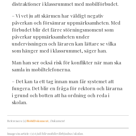
distraktioner i klassrummet med mobilförbudet.
– Vi vet ju att skärmen har väldigt negativ
påverkan och försämrar uppmärksamheten. Med
förbudet blir det färre störningsmoment som
påverkar uppmärksamheten under
undervisningen och läraren kan lättare se vilka
som hänger med i klassrummet, säger han.
Man han ser också risk för konflikter när man ska
samla in mobiltelefonerna.
– Det kan ta ett tag innan man får systemet att
fungera. Det blir en fråga för rektorn och lärarna
i grund och botten att ha ordning och reda i
skolan.
References: (1)
MobilDokument
, Dokument
Images in article: (1)
6 juli blir mobiler förbjudna i skolan.