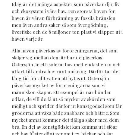
Idag är det många aspekter som påverkar djurliv
och ekosystem i våra hav. Den största boven för
haven är våran förbränning av fossila bränslen
men även andra saker så som övergödning,
överfiske och de 8 miljoner ton plast vi släpper ut i
haven varje år.
Alla haven påverkas av föroreningarna, det som
skiljer sig mellan dem är hur de påverkas.
Östersjön är ett isolerat hav med endast en in och
utfart till andra hav runt omkring. Därför tar det
lång tid för allt vatten att bytas ut. Östersjön
påverkas mycket av föroreningarna som vi
människor skapar. Ett exempel är när bönder
odlar, de vill de få ut så mycket av skörden som
möjligt och sprider därför ut konstgödsel som får
grödorna att växa både snabbare och bättre. Som
mycket annat kommer det dåliga saker med dem
bra. En del av konstgödslet kan komma ut i sjöar
och hav (Östersjön) genom t.ex. bäckar och åar