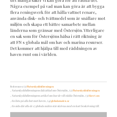
det många saker vi kan göra för att rädda det.
Några exempel på vad man kan göra är att bygga
flera reningsverk för att hålla vattnet renare,
använda disk- och tvättmedel som är snällare mot
miljön och skapa ett bättre samarbete mellan
länderna som gränsar med Östersjön. Ytterligare
en sak som för Östersjöns hälsa i rätt riktning är
att FN s globala mål om hav och marina resurser.
Det kommer att hjälpa till med räddningen av
haven runt om i världen.
References: (1)
Naturskyddsföreningen
, Naturskyddsföreningens faktablad om Östersjön.
, (2)
Naturskyddsföreningen
, Naturskyddsföreningens artikel om hur de vill rädda Östersjön.
, (3)
Havet.nu
, En lista på alla hot mot haven.
, (4)
globalamalen.se
, En sida där alla de 17 globala målen står skrivna med en kort beskrivning till.