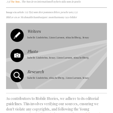
, (3)
The Sun
, The Sun är en internationell nyhets sida som är gratis
Images in article: (1)
Tjej som äter pommes frites: pexels/9162
, (2)
Bild av en av Mcdonalds hamburgare: moreharmony/920 bilder
Writers
Isabelle Lindström, Linus Larsson, stina hellberg , Senay
Photo
Isabelle Lindström, Senay, Linus Larsson, stina hellberg
Research
Isabelle Lindström, stina hellberg , Linus Larsson, Senay
As contributors to Mobile Stories, we adhere to its editorial
guidelines. This involves verifying our sources, ensuring we
don't violate any copyrights, and following the Young