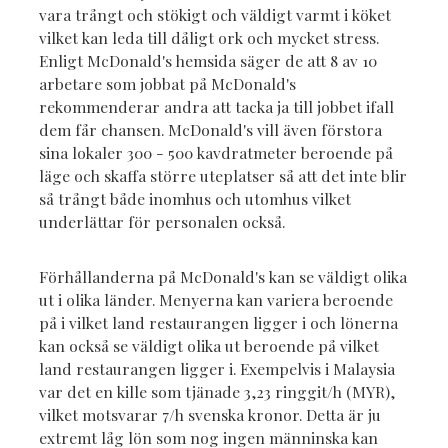
vara trångt och stökigt och väldigt varmt i köket
vilket kan leda till dåligt ork och mycket stress.
Enligt McDonald's hemsida säger de att 8 av 10
arbetare som jobbat på McDonald's
rekommenderar andra att tacka ja till jobbet ifall
dem får chansen. McDonald's vill även förstora
sina lokaler 300 - 500 kavdratmeter beroende på
läge och skaffa större uteplatser så att det inte blir
så trångt både inomhus och utomhus vilket
underlättar för personalen också.
Förhållanderna på McDonald's kan se väldigt olika
ut i olika länder. Menyerna kan variera beroende
på i vilket land restaurangen ligger i och lönerna
kan också se väldigt olika ut beroende på vilket
land restaurangen ligger i. Exempelvis i Malaysia
var det en kille som tjänade 3,23 ringgit/h (MYR),
vilket motsvarar 7/h svenska kronor. Detta är ju
extremt låg lön som nog ingen männinska kan