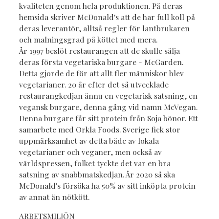
kvaliteten genom hela produktionen. På deras
hemsida skriver McDonald's att de har full koll på
deras leverantör, alltså regler för lantbrukaren
och malningsgrad på köttet med mera.
År 1997 beslöt restaurangen att de skulle sälja
deras första vegetariska burgare - McGarden.
Detta gjorde de för att allt fler människor blev
vegetarianer. 20 år efter det så utvecklade
restaurangkedjan ännu en vegetarisk satsning, en
vegansk burgare, denna gång vid namn McVegan.
Denna burgare får sitt protein från Soja bönor. Ett
samarbete med Orkla Foods. Sverige fick stor
uppmärksamhet av detta både av lokala
vegetarianer och veganer, men också av
världspressen, folket tyckte det var en bra
satsning av snabbmatskedjan. År 2020 så ska
McDonald's försöka ha 50% av sitt inköpta protein
av annat än nötkött.
ARBETSMILJÖN