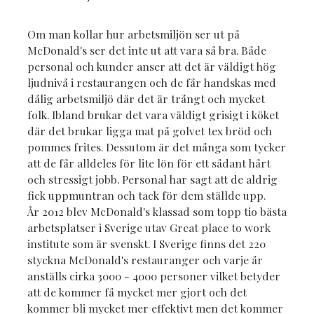
Om man kollar hur arbetsmiljön ser ut på
McDonald's ser det inte ut att vara så bra. Både
personal och kunder anser att det är väldigt hög
ljudnivå i restaurangen och de får handskas med
dålig arbetsmiljö där det är trångt och mycket
folk. Ibland brukar det vara väldigt grisigt i köket
där det brukar ligga mat på golvet tex bröd och
pommes frites. Dessutom är det många som tycker
att de får alldeles för lite lön för ett sådant hårt
och stressigt jobb. Personal har sagt att de aldrig
fick uppmuntran och tack för dem ställde upp.
År 2012 blev McDonald's klassad som topp tio bästa
arbetsplatser i Sverige utav Great place to work
institute som är svenskt. I Sverige finns det 220
styckna McDonald's restauranger och varje år
anställs cirka 3000 - 4000 personer vilket betyder
att de kommer få mycket mer gjort och det
kommer bli mycket mer effektivt men det kommer