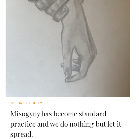
10 JUN
SOCIETY
Misogyny has become standard
practice and we do nothing but let it
spread.