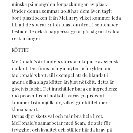
minska på mängden förpackningar av plast.
Under denna sommar 2018 har dem även tagit
bort plastlocken från Mcflurry vilket kommer leda
till att de sparar 11 ton plast om året. I september
testade de också papperssugrör på några utvalda
restauranger.
KÖTTET
McDonald's är landets största inköpare av svenskt
nötkött. Det finns många myter och rykten om
McDonald's kött, till exempel att de blandat i
andra olika slags kötter än just nötkött, detta är
givetvis falskt. Det innehåller bara en ingrediens:
100 procent rent nötkött, varav 70 procent
kommer från mjölkkor, vilket gör köttet mer
klimatsmart.
Deras djur sköts väl och mår bra hela livet.
McDonald's samarbetar med Scan, de står för
trygghet och kvalitet och ställer hårda krav på