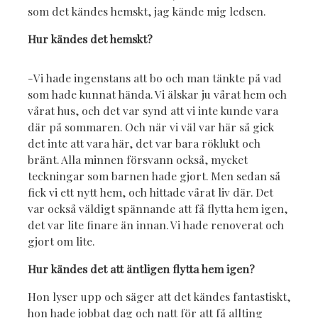
som det kändes hemskt, jag kände mig ledsen.
Hur kändes det hemskt?
-Vi hade ingenstans att bo och man tänkte på vad
som hade kunnat hända. Vi älskar ju vårat hem och
vårat hus, och det var synd att vi inte kunde vara
där på sommaren. Och när vi väl var här så gick
det inte att vara här, det var bara röklukt och
bränt. Alla minnen försvann också, mycket
teckningar som barnen hade gjort. Men sedan så
fick vi ett nytt hem, och hittade vårat liv där. Det
var också väldigt spännande att få flytta hem igen,
det var lite finare än innan. Vi hade renoverat och
gjort om lite.
Hur kändes det att äntligen flytta hem igen?
Hon lyser upp och säger att det kändes fantastiskt,
hon hade jobbat dag och natt för att få allting