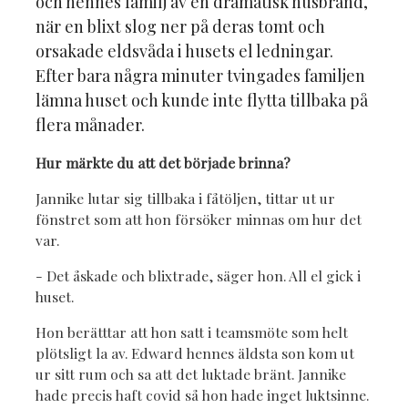
och hennes familj av en dramatisk husbrand,
när en blixt slog ner på deras tomt och
orsakade eldsvåda i husets el ledningar.
Efter bara några minuter tvingades familjen
lämna huset och kunde inte flytta tillbaka på
flera månader.
Hur märkte du att det började brinna?
Jannike lutar sig tillbaka i fåtöljen, tittar ut ur
fönstret som att hon försöker minnas om hur det
var.
- Det åskade och blixtrade, säger hon. All el gick i
huset.
Hon berätttar att hon satt i teamsmöte som helt
plötsligt la av. Edward hennes äldsta son kom ut
ur sitt rum och sa att det luktade bränt. Jannike
hade precis haft covid så hon hade inget luktsinne.