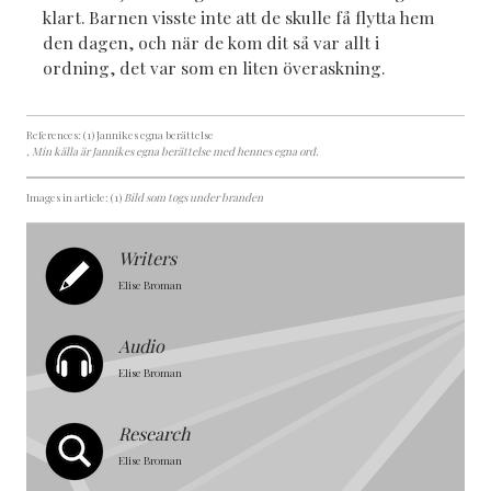
klart. Barnen visste inte att de skulle få flytta hem
den dagen, och när de kom dit så var allt i
ordning, det var som en liten överaskning.
References: (1) Jannikes egna berättelse
, Min källa är Jannikes egna berättelse med hennes egna ord.
Images in article: (1)
Bild som togs under branden
Writers
Elise Broman
Audio
Elise Broman
Research
Elise Broman