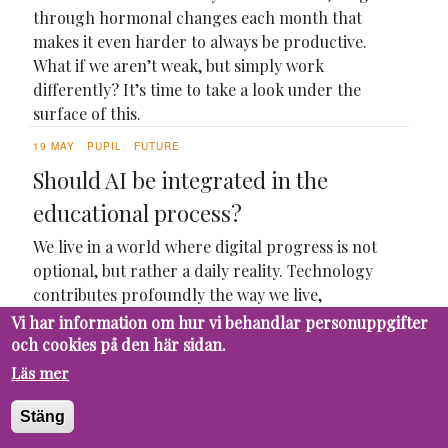
through hormonal changes each month that
makes it even harder to always be productive.
What if we aren’t weak, but simply work
differently? It’s time to take a look under the
surface of this.
19 MAY
PUPIL
FUTURE
Should AI be integrated in the
educational process?
We live in a world where digital progress is not
optional, but rather a daily reality. Technology
contributes profoundly the way we live,
communicate, work and learn. Imagine how the
Vi har information om hur vi behandlar personuppgifter
world would look like if every innovation, from the
och cookies på den här sidan.
pen to the computer, would have been rejected. We
Läs mer
wouldn't have...
Stäng
19 MAY
PUPIL
FUTURE