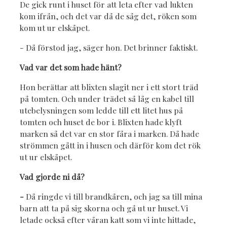
De gick runt i huset för att leta efter vad lukten
kom ifrån, och det var då de såg det, röken som
kom ut ur elskåpet.
- Då förstod jag, säger hon. Det brinner faktiskt.
Vad var det som hade hänt?
Hon berättar att blixten slagit ner i ett stort träd
på tomten. Och under trädet så låg en kabel till
utebelysningen som ledde till ett litet hus på
tomten och huset de bor i. Blixten hade klyft
marken så det var en stor fåra i marken. Då hade
strömmen gått in i husen och därför kom det rök
ut ur elskåpet.
Vad gjorde ni då?
-
Då ringde vi till brandkåren, och jag sa till mina
barn att ta på sig skorna och gå ut ur huset. Vi
letade också efter våran katt som vi inte hittade,