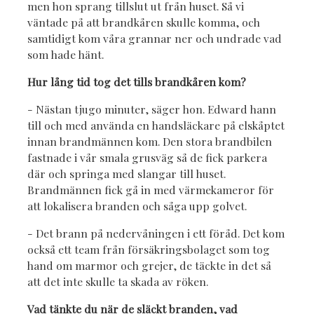
men hon sprang tillslut ut från huset. Så vi
väntade på att brandkåren skulle komma, och
samtidigt kom våra grannar ner och undrade vad
som hade hänt.
Hur lång tid tog det tills brandkåren kom?
- Nästan tjugo minuter, säger hon. Edward hann
till och med använda en handsläckare på elskåptet
innan brandmännen kom. Den stora brandbilen
fastnade i vår smala grusväg så de fick parkera
där och springa med slangar till huset.
Brandmännen fick gå in med värmekameror för
att lokalisera branden och såga upp golvet.
- Det brann på nedervåningen i ett föråd. Det kom
också ett team från försäkringsbolaget som tog
hand om marmor och grejer, de täckte in det så
att det inte skulle ta skada av röken.
Vad tänkte du när de släckt branden, vad