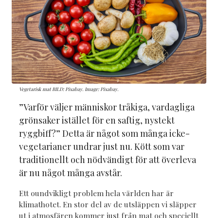
Vegetarisk mat BILD: Pixabay. Image: Pixabay.
”Varför väljer människor tråkiga, vardagliga
grönsaker istället för en saftig, nystekt
ryggbiff?” Detta är något som många icke-
vegetarianer undrar just nu. Kött som var
traditionellt och nödvändigt för att överleva
är nu något många avstår.
Ett oundvikligt problem hela världen har är
klimathotet. En stor del av de utsläppen vi släpper
ut i atmosfären kommer just från mat och speciellt