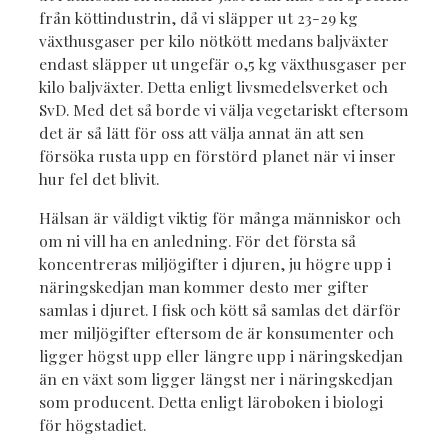
från köttindustrin, då vi släpper ut 23-29 kg
växthusgaser per kilo nötkött medans baljväxter
endast släpper ut ungefär 0,5 kg växthusgaser per
kilo baljväxter. Detta enligt livsmedelsverket och
SvD. Med det så borde vi välja vegetariskt eftersom
det är så lätt för oss att välja annat än att sen
försöka rusta upp en förstörd planet när vi inser
hur fel det blivit.
Hälsan är väldigt viktig för många människor och
om ni vill ha en anledning. För det första så
koncentreras miljögifter i djuren, ju högre upp i
näringskedjan man kommer desto mer gifter
samlas i djuret. I fisk och kött så samlas det därför
mer miljögifter eftersom de är konsumenter och
ligger högst upp eller längre upp i näringskedjan
än en växt som ligger längst ner i näringskedjan
som producent. Detta enligt läroboken i biologi
för högstadiet.