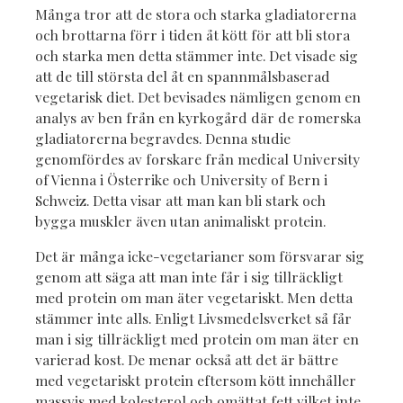
Många tror att de stora och starka gladiatorerna
och brottarna förr i tiden åt kött för att bli stora
och starka men detta stämmer inte. Det visade sig
att de till största del åt en spannmålsbaserad
vegetarisk diet. Det bevisades nämligen genom en
analys av ben från en kyrkogård där de romerska
gladiatorerna begravdes. Denna studie
genomfördes av forskare från medical University
of Vienna i Österrike och University of Bern i
Schweiz. Detta visar att man kan bli stark och
bygga muskler även utan animaliskt protein.
Det är många icke-vegetarianer som försvarar sig
genom att säga att man inte får i sig tillräckligt
med protein om man äter vegetariskt. Men detta
stämmer inte alls. Enligt Livsmedelsverket så får
man i sig tillräckligt med protein om man äter en
varierad kost. De menar också att det är bättre
med vegetariskt protein eftersom kött innehåller
massvis med kolesterol och omättat fett vilket inte