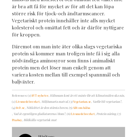
är bra att få för mycket av för att det kan löpa
större risk för tjock-och ändtarmscancer.
Vegetariskt protein innehåller inte alls mycket
kolesterol och omättat fett och är därför nyttigare
för kroppen.
Däremot om man inte äter olika slags vegetariska
protein så kommer man troligen inte få i sig alla
nödvändiga aminosyror som finns i animaliskt
protein men det löser man enkelt genom att
variera kosten mellan till exempel spannmål och
baljväxter.
References: (1)
SVT nyheter
, Hälsosam kost är ett måste för att klimatmålen ska nås
,
(2)
Livsmedelsverket
, Miljösmarta matval
, (3)
Vegetarian.se
, Varför bli vegetarian?
,
(4)
SvD.se
, Nötköttet är den största boven
, (5)
Allt om hälsa
, Vad åt egentligen gladiatorerna i Rom?
, (6)
Livsmedelsverket
, Protein näring
, (7)
Pixabay
, Bildkälla vegetarisk mat
Writers