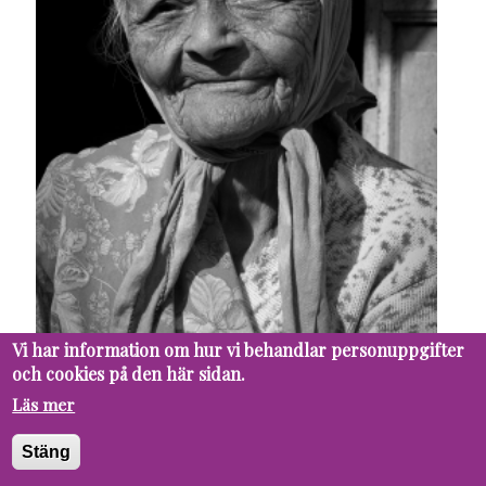
Vi har information om hur vi behandlar personuppgifter
och cookies på den här sidan.
Läs mer
19 MAY
PUPIL
FUTURE
Stäng
Population aging