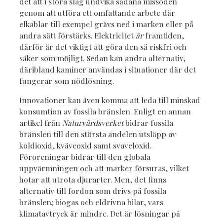
det att i stora slag undvika sådana missöden
genom att utföra ett omfattande arbete där
elkablar till exempel grävs ned i marken eller på
andra sätt förstärks. Elektricitet
är
framtiden,
därför är det viktigt att göra den så riskfri och
säker som möjligt. Sedan kan andra alternativ,
däribland kaminer användas i situationer där det
fungerar som nödlösning.
Innovationer kan även komma att leda till minskad
konsumtion av fossila bränslen. Enligt en annan
artikel från
Naturvårdsverket
bidrar fossila
bränslen till den största andelen utsläpp av
koldioxid, kväveoxid samt svaveloxid.
Föroreningar bidrar till den globala
uppvärmningen och att marker försuras, vilket
hotar att utrota djurarter. Men, det finns
alternativ till fordon som drivs på fossila
bränslen; biogas och eldrivna bilar, vars
klimatavtryck är mindre. Det är lösningar på