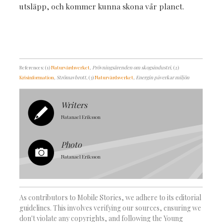
utsläpp, och kommer kunna skona vår planet.
References: (1)
Naturvårdsverket
, Prövningsärenden om skogsindustri
, (2)
Krisinformation
, Strömavbrott
, (3)
Naturvårdsverket
, Energin påverkar miljön
Writers
Natanael Eriksson
Photo
Natanael Eriksson
As contributors to Mobile Stories, we adhere to its editorial
guidelines. This involves verifying our sources, ensuring we
don't violate any copyrights, and following the Young