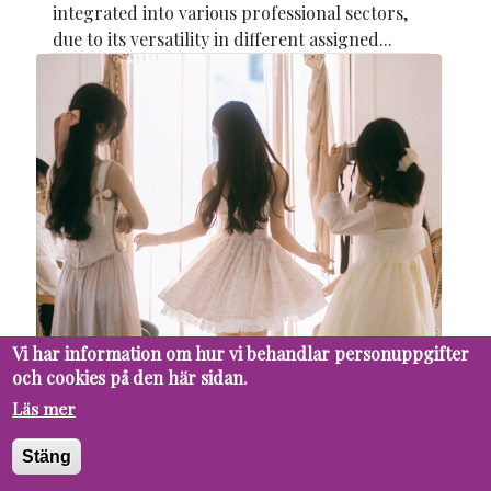
integrated into various professional sectors,
due to its versatility in different assigned...
Vi har information om hur vi behandlar personuppgifter
19 MAY
PUPIL
SOCIETY
och cookies på den här sidan.
Popularity - Is it really worth it?
Läs mer
When we think of popularity, we tend to
Stäng
imagine something great and full of benefits:
validation, likability, being included, and, of