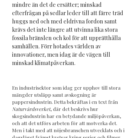
mindre än det de ersätter; minskad
efterfrågan på sedlar leder till att färre träd
huggs ned och med eldrivna fordon samt
krävs det inte längre att utvinna lika stora
fossila bränslen och kol för att upprätthålla
samhällen. Förr hotades världen av
innovationer, men idag är de vägen till
minskad klimatpåverkan.
En industrisektor som idag ger upphov till stora
mängder utsläpp samt avskogning är
pappersindustrin. Detta bekräftas i en text från
Naturvårdsverket
, där det beskrivs hur
skogsindustrin har en betydande miljöpåverkan,
och att det utförs arbeten för att motverka det.
Men i takt med att nöjesbranschen utvecklats och i
dagsläget främst kretsar kring serier och filmer,