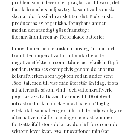
problem som i decennier präglat vår tillvaro, det
fossila bränslets miljöavtryck, samt vad som ska
ske när det fossila bränslet tar slut. Biobränsle
produceras av organiska, förnybara ämnen
medan det ständigt görs framsteg i
återanvändningen av förbrukade batterier.
Innovationer och tekniska framsteg är i nu- och
framtiden imperativa för att motarbeta de
negativa effekterna som utdaterad teknik haft på
Jorden. Detta ses exempelvis genom de enorma
kolkraftverken som uppkom redan under sent
1800-tal, men till viss mån återstår än idag, trots
att alternativ såsom vind- och vattenkraftverk
populariserats. Dessa alternativ till föråldrad
infrastruktur kan dock endast ha en påtaglig
effekt ifall samhällen ger tillit till de miljövänligare
alternativen, då föroreningen endast kommer
fortsätta ifall stora delar av den luftförorenande
sektorn lever kvar.
Nya
innovationer minskar