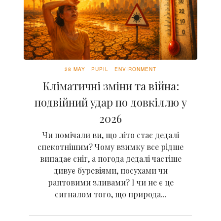
28 MAY
PUPIL
ENVIRONMENT
Кліматичні зміни та війна:
подвійний удар по довкіллю у
2026
Чи помічали ви, що літо стає дедалі
спекотнішим? Чому взимку все рідше
випадає сніг, а погода дедалі частіше
дивує буревіями, посухами чи
раптовими зливами? І чи не є це
сигналом того, що природа...