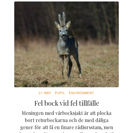
21 MAY
PUPIL
ENVIRONMENT
Fel bock vid fel tillfälle
Meningen med vårbocksjakt är att plocka
bort returbockarna och de med dåliga
gener för att få en finare rådjursstam, men