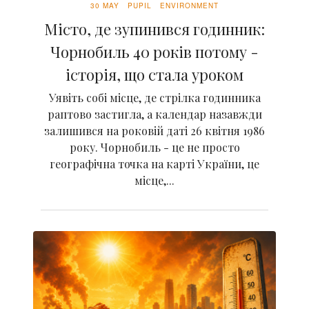
30 MAY
PUPIL
ENVIRONMENT
Місто, де зупинився годинник:
Чорнобиль 40 років потому -
історія, що стала уроком
Уявіть собі місце, де стрілка годинника
раптово застигла, а календар назавжди
залишився на роковій даті 26 квітня 1986
року. Чорнобиль - це не просто
географічна точка на карті України, це
місце,...