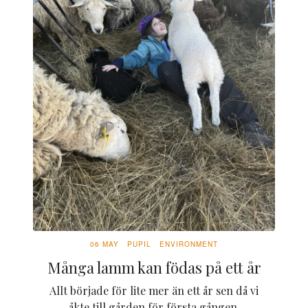
06 MAY
PUPIL
ENVIRONMENT
Många lamm kan födas på ett år
Allt började för lite mer än ett år sen då vi
åkte till gården för första gången.