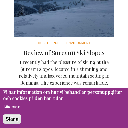
10 SEP
PUPIL
ENVIRONMENT
Review of Sureanu Ski Slopes
I recently had the pleasure of skiing at the
Șureanu slopes, located in a stunning and
relatively undiscovered mountain setting in
Romania. The experience was remarkable,
and here are some key...
Vi har information om hur vi behandlar personuppgifter
och cookies på den här sidan.
Läs mer
16 MAY
PUPIL
ENVIRONMENT
Stäng
Låt djuren gå fria