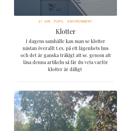
27 JUN
PUPIL
ENVIRONMENT
Klotter
I dagens samhälle kan man se klotter
nästan överallt t.ex. på ett lägenhets hus
och det är ganska tråkigt att se. genom att
läsa denna artikeln så får du veta varför
klotter är dåligt