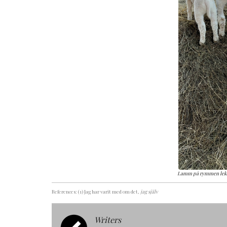
Lamm på rymmen leker
References: (1) Jag har varit med om det
, jag själv
Writers