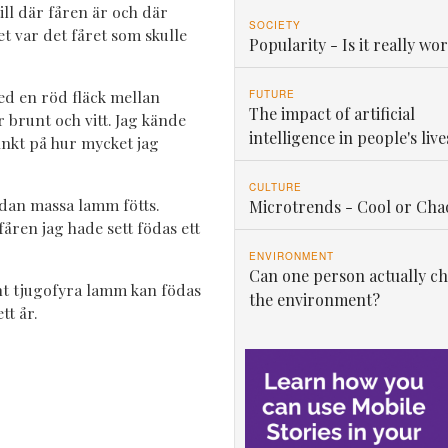
till där fåren är och där
SOCIETY
et var det fåret som skulle
Popularity - Is it really wor
ed en röd fläck mellan
FUTURE
The impact of artificial
brunt och vitt. Jag kände
intelligence in people's live
tänkt på hur mycket jag
CULTURE
redan massa lamm fötts.
Microtrends - Cool or Cha
fåren jag hade sett födas ett
ENVIRONMENT
Can one person actually c
t tjugofyra lamm kan födas
the environment?
tt år.