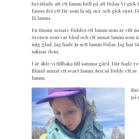
berättade att ett lamm höll på att födas. Vi gick 
fanns det ett får som la sig ner och gick runt. D
få lamm.
En timme senare föddes ett lamm som är vitt m
öronen som var blod och ett annat lamm som är 
mig glad. Jag hade ju sett lamm födas. Jag har 
saknar dem.
I år åkte vi tillbaka till samma gård. Där hade 
Bland annat ett svart lamm. Sen så födde ett av 
lamm.
Run
på e