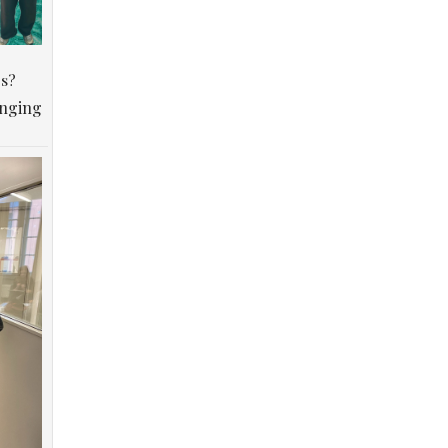
os?
anging