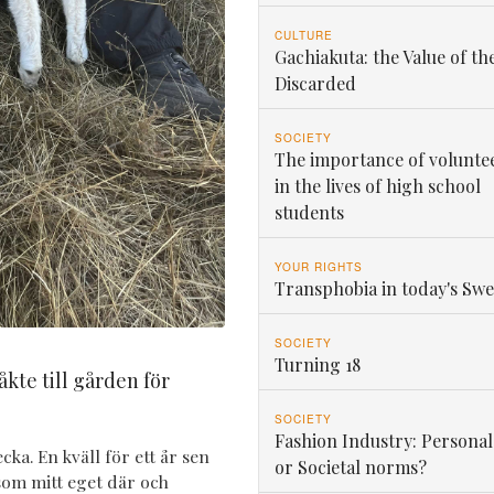
CULTURE
Gachiakuta: the Value of th
Discarded
SOCIETY
The importance of volunte
in the lives of high school
students
YOUR RIGHTS
Transphobia in today's Sw
SOCIETY
Turning 18
 åkte till gården för
SOCIETY
Fashion Industry: Personal
ecka. En kväll för ett år sen
or Societal norms?
om mitt eget där och