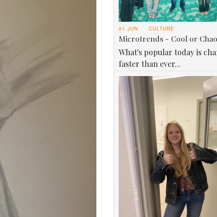
01 JUN
CULTURE
Microtrends - Cool or Cha
What's popular today is ch
faster than ever...