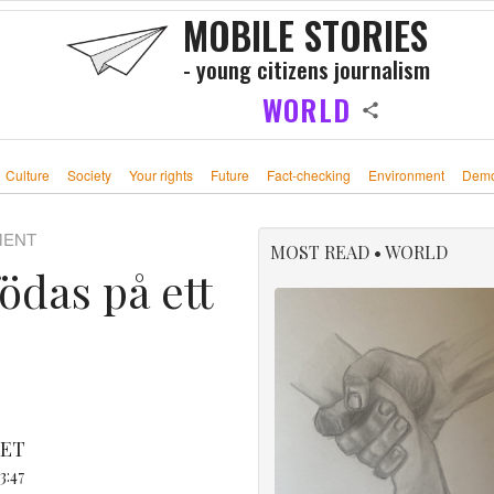
MOBILE STORIES
- young citizens journalism
WORLD
Culture
Society
Your rights
Future
Fact-checking
Environment
Demo
MENT
MOST READ • WORLD
das på ett
KET
3:47