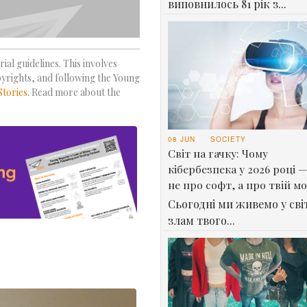
виповнилось 81 рік з...
ial guidelines. This involves
pyrights, and following the Young
Stories
. Read more about the
08 JUN
SOCIETY
Світ на гачку: Чому
кібербезпека у 2026 році —
не про софт, а про твій м
Сьогодні ми живемо у світ
злам твого...