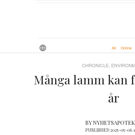
All
Online
CHRONICLE, ENVIRON
Många lamm kan fö
år
BY NYHETSAPOTE
PUBLISHED 2025-05-06 1