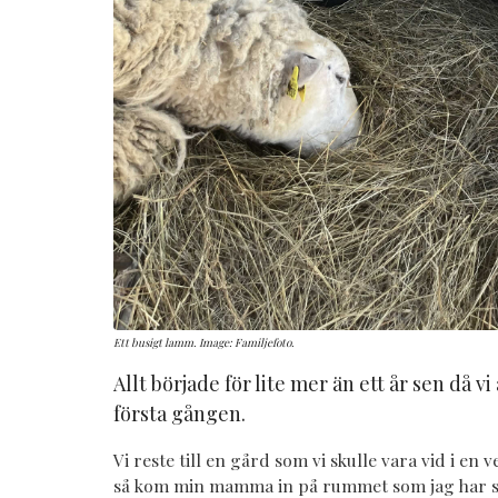
Ett busigt lamm. Image: Familjefoto.
Allt började för lite mer än ett år sen då vi
första gången.
Vi reste till en gård som vi skulle vara vid i en v
så kom min mamma in på rummet som jag har s