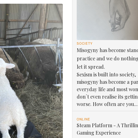
SOCIETY
Misogyny has become stan
practice and we do nothin
let it spread.
Sexism is built into society,
misogyny has become a par
everyday life and most wo
don´t even realise its getti
worse. How often are you...
ONLINE
Steam Platform - A Thrilli
Gaming Experience