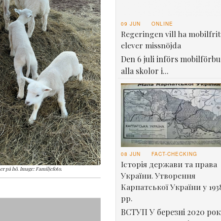
09 JUN
ONLINE
Regeringen vill ha mobilfrit
elever missnöjda
Den 6 juli införs mobilförbu
alla skolor i...
08 JUN
FACT-CHECKING
Історія держави та права
 på hö. Image: Familjefoto.
України. Утворення
Карпатської України у 193
рр.
ВСТУП У березні 2020 рок