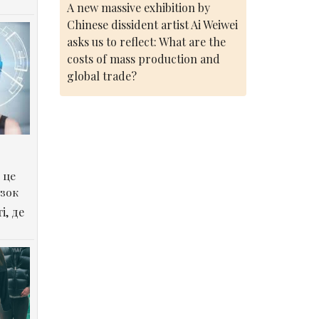
A new massive exhibition by
Chinese dissident artist Ai Weiwei
asks us to reflect: What are the
costs of mass production and
global trade?
 це
озок
і, де