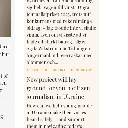
Fyra elever från Härnösand tog
sig hela vägen till vinst i Unga
Journalistpriset 2025, trots tuff
konkurrens med rekordmånga
bidrag. – Jag trodde inte vi skulle
vinna, även om vi visste att vi
hade ett starkt bidrag, säger
dard
Agda Wikström när Tidningen
g but
Ångermanland överraskar med
blommor och...
15 JAN
PROFESSIONAL
DEMOCRACY
t of
New project will lay
men
ground for youth citizen
ng
journalism in Ukraine
How can we help young people
in Ukraine make their voices
ng
heard safely — and support
them in navigating today’s