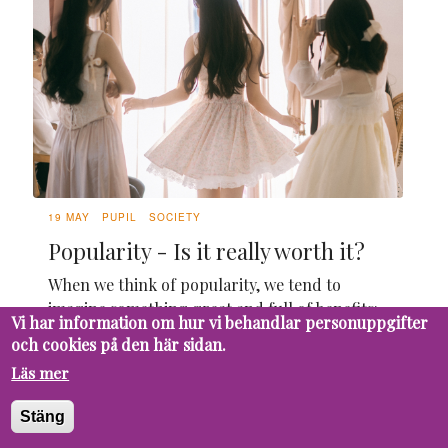
19 MAY
PUPIL
SOCIETY
Popularity - Is it really worth it?
When we think of popularity, we tend to
imagine something great and full of benefits:
Vi har information om hur vi behandlar personuppgifter
validation, likability, being included, and, of
och cookies på den här sidan.
course, numerous friends. However, for an
Läs mer
introvert or someone who values true
connection over being known, it is
Stäng
incompatible and overwhelming. Being