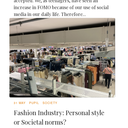
accepted. We, as teenagers, have seen an
increase in FOMO because of our use of social
media in our daily life. Therefore...
31 MAY
PUPIL
SOCIETY
Fashion Industry: Personal style
or Societal norms?