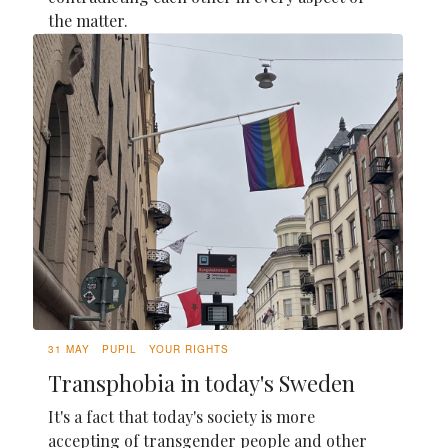
the matter.
31 MAY
PUPIL
YOUR RIGHTS
Transphobia in today's Sweden
It's a fact that today's society is more
accepting of transgender people and other