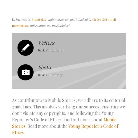
References: (1)
Framtid.se
, Information om marinbiologi
, (2)
Är det värt att bli
marinbiolog
, Information om marinbiologi
Writers
David Guttenberg
Photo
David Guttenberg
As contributors to Mobile Stories, we adhere to its editorial
guidelines. This involves verifying our sources, ensuring we
don't violate any copyrights, and following the Young
Reporter's Code of Ethics. Find out more about
Mobile
Stories
. Read more about the
Young Reporter's Code of
Ethics
.