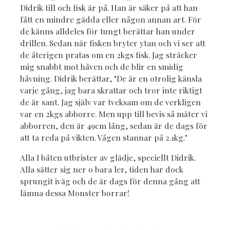
Didrik till och fisk är på. Han är säker på att han
fått en mindre gädda eller någon annan art. För
de känns alldeles för tungt berättar han under
drillen. Sedan när fisken bryter ytan och vi ser att
de återigen pratas om en 2kgs fisk. Jag sträcker
mig snabbt mot håven och de blir en smidig
håvning. Didrik berättar, "De är en otrolig känsla
varje gång, jag bara skrattar och tror inte riktigt
de är sant. Jag själv var tveksam om de verkligen
var en 2kgs abborre. Men upp till bevis så mäter vi
abborren, den är 49cm lång, sedan är de dags för
att ta reda på vikten. Vågen stannar på 2.1kg."
Alla I båten utbrister av glädje, speciellt Didrik.
Alla sätter sig ner o bara ler, tiden har dock
sprungit iväg och de är dags för denna gång att
lämna dessa Monster borrar!