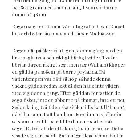
men denna gång för Daniel en otroligt fin borre
på 1860 gram med samma längd som sin borre
innan på 48 cm
Dagarna efter lämnar vår fotograf och vän Daniel
hos och byter sin plats med Timar Mathiasson
Dagen därpå åker vi ut igen, denna gång med en
bra magkänsla och riktigt härligt väder. Tyvärr
börjar dagen riktigt segt men jag (William) klipper
en gädda på 108cm på borre prylarna. Då
vattentempen var rätt så hög så hade denna
vackra gädda redan lekt så den hade inte vikten
med sig denna gång. Efter gäddan fortsätter de
sega fisket, inte en abborre på timmar, inte ett pet.
Sedan kring två tiden ska vi åka tillbaka till "hamn",
då vi har annat att hand om. Men innan vi åker in
så stannar vi till på ett lite djupare ställe. Här
säger Didrik att de ofta kan gå större borre. Detta
visade sig vara sant.. Bara några kast sedan hojtar