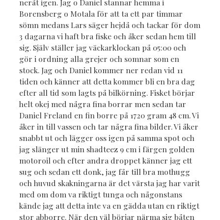
neråt igen. Jag o Daniel stannar hemma i
Borensberg o Motala för att ta ett par timmar
sömn medans Lars säger hejdå och tackar för dom
3 dagarna vi haft bra fiske och åker sedan hem till
sig. Själv ställer jag väckarklockan på 05:00 och
gör i ordning alla grejer och somnar som en
stock. Jag och Daniel kommer ner redan vid 11
tiden och känner att detta kommer bli en bra dag
efter all tid som lagts på bilkörning. Fisket börjar
helt okej med några fina borrar men sedan tar
Daniel Freland en fin borre på 1720 gram 48 cm. Vi
åker in till vassen och tar några fina bilder. Vi åker
snabbt ut och lägger oss igen på samma spot och
jag slänger ut min shadteez 9 cm i färgen golden
motoroil och efter andra droppet känner jag ett
sug och sedan ett donk, jag får till bra mothugg
och huvud skakningarna är det värsta jag har varit
med om dom va riktigt tunga och någonstans
kände jag att detta inte va en gädda utan en riktigt
stor abborre. När den väl börjar närma sig båten