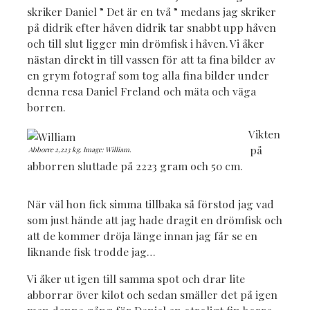
skriker Daniel ” Det är en två ” medans jag skriker
på didrik efter håven didrik tar snabbt upp håven
och till slut ligger min drömfisk i håven. Vi åker
nästan direkt in till vassen för att ta fina bilder av
en grym fotograf som tog alla fina bilder under
denna resa Daniel Freland och mäta och väga
borren.
Vikten
på
Abborre 2,223 kg. Image: William.
abborren sluttade på 2223 gram och 50 cm.
När väl hon fick simma tillbaka så förstod jag vad
som just hände att jag hade dragit en drömfisk och
att de kommer dröja länge innan jag får se en
liknande fisk trodde jag…
Vi åker ut igen till samma spot och drar lite
abborrar över kilot och sedan smäller det på igen