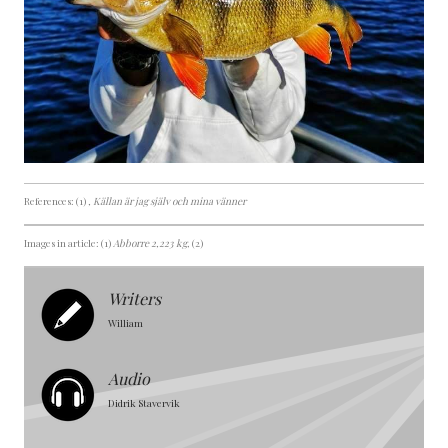
References: (1)
, Källan är jag själv och mina vänner
Images in article: (1)
Abborre 2,223 kg
, (2)
Writers
William
Audio
Didrik Stavervik