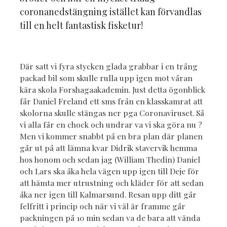
coronanedstängning istället kan förvandlas
till en helt fantastisk fisketur!
Där satt vi fyra stycken glada grabbar i en trång
packad bil som skulle rulla upp igen mot våran
kära skola Forshagaakademin. Just detta ögonblick
får Daniel Freland ett sms från en klasskamrat att
skolorna skulle stängas ner pga Coronaviruset. Så
vi alla får en chock och undrar va vi ska göra nu ?
Men vi kommer snabbt på en bra plan där planen
går ut på att lämna kvar Didrik stavervik hemma
hos honom och sedan jag (William Thedin) Daniel
och Lars ska åka hela vägen upp igen till Deje för
att hämta mer utrustning och kläder för att sedan
åka ner igen till Kalmarsund. Resan upp ditt går
felfritt i princip och när vi väl är framme går
packningen på 10 min sedan va de bara att vända