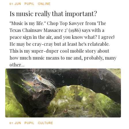
01 JUN
PUPIL
ONLINE
Is music really that important?
''Music is my life.'' Chop Top Sawyer from 'The
Texas Chainsaw Massacre 2' (1986) says with a
peace sign in the air, and you know what? I agree!
He may be cray-cray but at least he's relateable.
This is my super-duper cool mobile story about
how much music means to me and, probably, many
other...
01 JUN
PUPIL
CULTURE