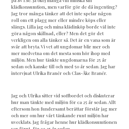
på SVT.se. Ja okej många vill minska sin
klädkonsumtion, men varför gör de då ingenting?
Jag tror många tänker att det inte spelar någon
roll om ett plagg mer eller mindre köps eller
slängs. Lilla jag och mina klädinköp borde väl inte
göra någon skillnad, eller? Men det gör det
verkligen om alla tänker så. Det är en vana som är
svår att bryta. Vi vet att ungdomar blir mer och
mer medvetna om det mesta som hör ihop med
miljön. Men hur tänkte ungdomarna för 25 år
sedan och kanske till och med 50 år sedan. Jag har
intervjuat Ulrika Branér och Clas-Åke Branér.
Jag och Ulrika sitter vid soffbordet och diskuterar
hur man tänkte med miljön för ca 25 år sedan. Allt
eftersom hon fundersamt berättar förstår jag mer
och mer om hur vårt tänkande runt miljön har
uvecklats. Jag frågar henne hur klädkonsumtionen
var förut, för ca 25 år sedan