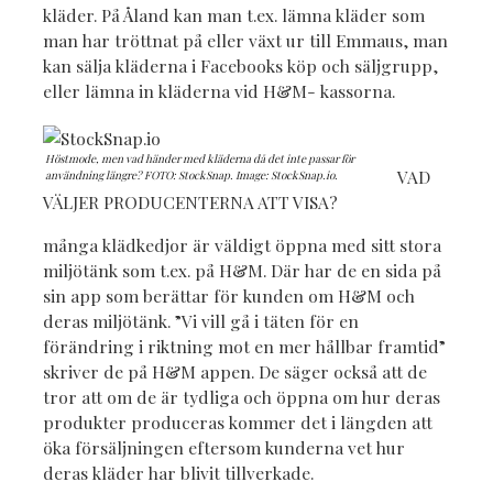
kläder. På Åland kan man t.ex. lämna kläder som
man har tröttnat på eller växt ur till Emmaus, man
kan sälja kläderna i Facebooks köp och säljgrupp,
eller lämna in kläderna vid H&M- kassorna.
Höstmode, men vad händer med kläderna då det inte passar för
VAD
användning längre? FOTO: StockSnap. Image: StockSnap.io.
VÄLJER PRODUCENTERNA ATT VISA?
många klädkedjor är väldigt öppna med sitt stora
miljötänk som t.ex. på H&M. Där har de en sida på
sin app som berättar för kunden om H&M och
deras miljötänk. ”Vi vill gå i täten för en
förändring i riktning mot en mer hållbar framtid”
skriver de på H&M appen. De säger också att de
tror att om de är tydliga och öppna om hur deras
produkter produceras kommer det i längden att
öka försäljningen eftersom kunderna vet hur
deras kläder har blivit tillverkade.