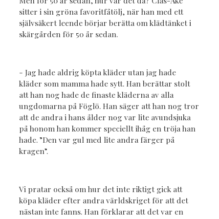
Men för 50 år sedan, hur var det då? Clas-Åke
sitter i sin gröna favoritfåtölj, när han med ett
självsäkert leende börjar berätta om klädtänket i
skärgården för 50 år sedan.
- Jag hade aldrig köpta kläder utan jag hade
kläder som mamma hade sytt. Han berättar stolt
att han nog hade de finaste kläderna av alla
ungdomarna på Föglö. Han säger att han nog tror
att de andra i hans ålder nog var lite avundsjuka
på honom han kommer speciellt ihåg en tröja han
hade. ”Den var gul med lite andra färger på
kragen”.
Vi pratar också om hur det inte riktigt gick att
köpa kläder efter andra världskriget för att det
nästan inte fanns. Han förklarar att det var en