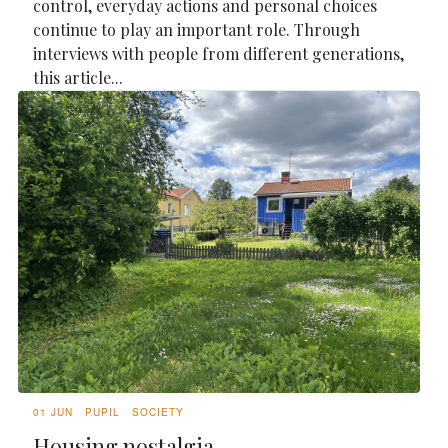
control, everyday actions and personal choices
continue to play an important role. Through
interviews with people from different generations,
this article...
01 JUN
PUPIL
SOCIETY
Housing nostalgia