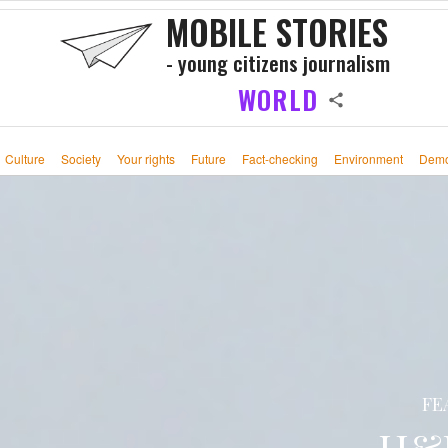
MOBILE STORIES
- young citizens journalism
WORLD
Culture
Society
Your rights
Future
Fact-checking
Environment
Demo
FE
H&M