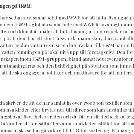
ingen på H&M:
ar sedan 2011 samarbetat med WWF för att hitta lösningar p
roblem. H
&
M:s globala samarbete med WWF är ovanligt inom 
tten och klimat är målet att hitta lösningar som respekterar 
 på att dem har ett stort ansvar då människor, djur, samhäll
vatten medan vattenresurserna inte räcker till. H&M har en f
a vatten tömningen på lokal nivå upp till företagsnivå. Den fö
kunskapen inom H
&
M-gruppen, bland annat hos leverantörer
en utmaningarna och den behövlighet på sötvatten som finns.
r att de ska engagera politiker och makthavare för att hantera
 skriver de att de har samlat in över 17000 ton textilier som
 nya kläder eller brytas ner till fibrer som kan användas till 
lingsboxar över hela världen och du får en värdecheck varje
 få kunder att fortsätta återvinna sina kläder istället för att ka
mnas in ska sedan gå vidare till I:CO för sortering. På många