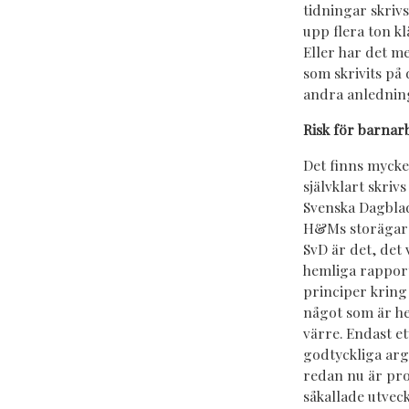
tidningar skriv
upp flera ton k
Eller har det me
som skrivits på
andra anlednin
Risk för barnar
Det finns mycke
självklart skri
Svenska Dagblad
H&Ms storägare 
SvD är det, det
hemliga rapport
principer kring 
något som är he
värre. Endast e
godtyckliga arg
redan nu är pro
såkallade utvec