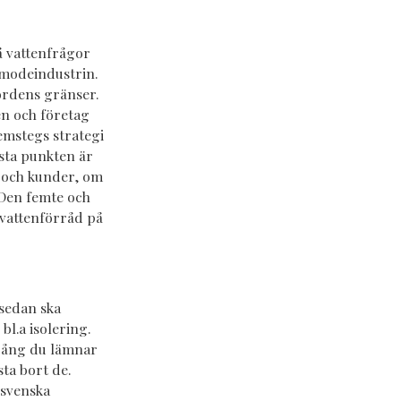
å vattenfrågor
modeindustrin.
jordens gränser.
en och företag
emstegs strategi
rsta punkten är
 och kunder, om
 Den femte och
 vattenförråd på
 sedan ska
bl.a isolering.
 gång du lämnar
sta bort de.
 svenska