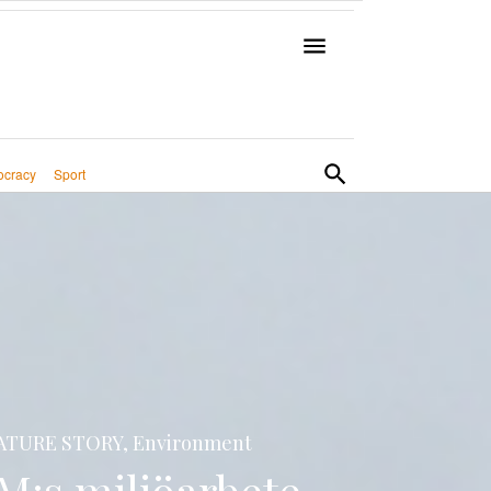
cracy
Sport
ATURE STORY, Environment
:s miljöarbete