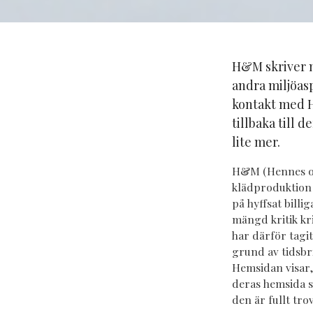
H&M skriver m
andra miljöas
kontakt med H&
tillbaka till 
lite mer.
H&M (Hennes och
klädproduktion 
på hyffsat bill
mängd kritik kr
har därför tagi
grund av tidsbri
Hemsidan visar,
deras hemsida so
den är fullt tro