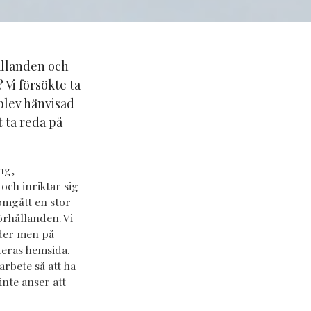
ållanden och
Vi försökte ta
 blev hänvisad
t ta reda på
ng,
och inriktar sig
omgått en stor
örhållanden. Vi
nder men på
 deras hemsida.
rbete så att ha
inte anser att