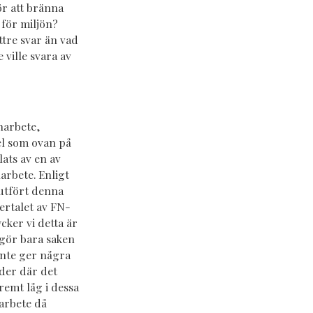
ör att bränna
 för miljön?
ttre svar än vad
ville svara av
narbete,
el som ovan på
ats av en av
arbete. Enligt
utfört denna
ertalet av FN-
cker vi detta är
 gör bara saken
inte ger några
der där det
emt låg i dessa
narbete då