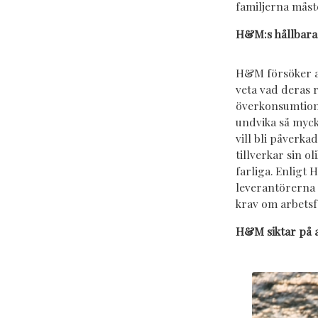
familjerna måste
H&M:s hållbara 
H&M försöker an
veta vad deras r
överkonsumtion.
undvika så myck
vill bli påverka
tillverkar sin o
farliga. Enligt
leverantörerna 
krav om arbetsf
H&M siktar på at