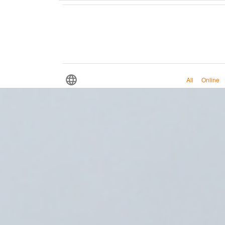
All
Online