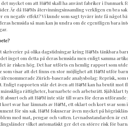
s det mycket om att H&M skall ha använt fabriker i Danmark f
läder. Är då H&Ms återvinningsinsamling verkligen en bra sak
r en negativ effekt? Vi kunde som sagt tyvärr inte få något bä
 deras hemsida så man kan ju undra om de egentligen bara inte 
gar.
bete?
t skriverier på olika dagstidningar kring H&Ms tänkbara bar
vs det inget om detta på deras hemsida men enligt samma artik
et är risken hög. Det har utförts en hemlig rapport som utdel
som visar att det finns en stor möjlighet att H&M utför barn
 välrenommerade Zürich-baserade analysbolag: Reprisk, som 
. Enligt rapporten står det även att H&M kan ha brutit mot fl
mänskliga rättigheter, barnarbete och arbetsrätt. Självklart ty
lt absurt och att H&M inte står till svars för deras utförande
tt kort svar har lämnats av H&M, ett oklart och kort svar som 
ument för sin sak. H&M fokuserar även mycket på högrisklän
blem med mat, pengar och vatten. Levnadsstandarden är extr
klingsländer vilket automatiskt ger det en större risk för bar