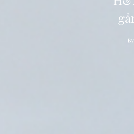
går
B