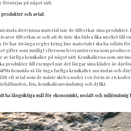
 försörjas på något sätt.
produkter och avtal:
vända återvunna material när de tillverkar sina produkter. 
åvaror tillverkas av och att de inte ska bidra lika mycket till e
 De har stränga regler kring hur materialet ska ha odlats för 
et gifter som möjligt eftersom leverantörerna som producer
de av farliga kemikalier på något sätt. K
emikalierna som använd
lika produkter till exempel när det färgar sina kläder är därfö
 H&Ms hemsida så får inga farliga kemikalier användas och där
fått ett avtal som de måste skriva under i en form av en kode
örhållanden, lön, kemikalieanvändning och dylikt.
t ha långsiktiga mål för ekonomiskt, socialt och miljömässig 