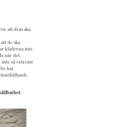
För att dem ska
n
att de ska
ar kläderna inte
s när det
r inte så extremt
för har
x innehållande
hållbarhet.