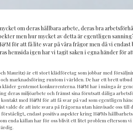
ycket om deras hållbara arbete, deras bra arbetsförh
pekter men hur mycket av detta är egentligen sanning? 
M för att få lite svar på våra frågor men då vi endast
deras hemsida igen har vi tagit saken i egna händer för at
 Mauritz) är ett stort klädföretag som jobbar med försäljni
och marknadsföring runtom i världen. De har ett brett utbud 
iga kläder gentemot konkurrenterna. H&M har i många år gen
ing deras miljöarbete och främst sina förutsatt dåliga arbetsf
t kontakt med H&M för att få svar på vad som egentligen hä
st valde de att inte svara på frågorna utan hänvisade oss till
 förståeligt, endast positiva aspekter kring H&Ms hållbarhetsa
m enda källan har för oss blivit ett litet problem eftersom vi 
värdig.