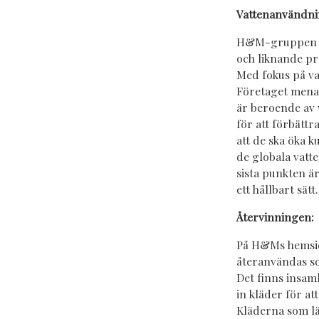
Vattenanvändn
H
&
M-gruppen h
och liknande p
Med fokus på va
Företaget menar
är beroende av 
för att förbättr
att de ska öka 
de globala vatt
sista punkten ä
ett hållbart sätt.
Återvinningen:
På H&Ms hemsida
återanvändas som
Det finns insam
in kläder för att
Kläderna som lä