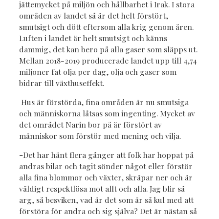
jättemycket på miljön och hållbarhet i Irak. I stora
områden av landet så är det helt förstört,
smutsigt och dött eftersom alla krig genom åren.
Luften i landet är helt smutsigt och känns
dammig, det kan bero på alla gaser som släpps ut.
Mellan 2018-2019 producerade landet upp till 4,74
miljoner fat olja per dag, olja och gaser som
bidrar till växthuseffekt.
Hus är förstörda, fina områden är nu smutsiga
och människorna låtsas som ingenting. Mycket av
det området Narin bor på är förstört av
människor som förstör med mening och vilja.
-
Det har hänt flera gånger att folk har hoppat på
andras bilar och tagit sönder något eller förstör
alla fina blommor och växter, skräpar ner och är
väldigt respektlösa mot allt och alla. Jag blir så
arg, så besviken, vad är det som är så kul med att
förstöra för andra och sig själva? Det är nästan så