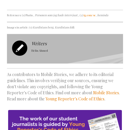
References: (1) Narin
, Personen som jag hade intervjuat.
, (2)
ig.com/se
, hemisda
Images in article: (1)
Kurdistans berg, Kurdistans folk
Writers
Helin Ahmed
As contributors to Mobile Stories, we adhere to its editorial
guidelines. This involves verifying our sources, ensuring we
don't violate any copyrights, and following the Young
Reporter's Code of Ethics. Find out more about
Mobile Stories
.
Read more about the
Young Reporter's Code of Ethics
.