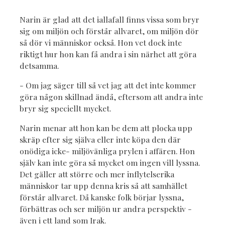
Narin är glad att det iallafall finns vissa som bryr
sig om miljön och förstår allvaret, om miljön dör
så dör vi människor också. Hon vet dock inte
riktigt hur hon kan få andra i sin närhet att göra
detsamma.
- Om jag säger till så vet jag att det inte kommer
göra någon skillnad ändå, eftersom att andra inte
bryr sig speciellt mycket.
Narin menar att hon kan be dem att plocka upp
skräp efter sig själva eller inte köpa den där
onödiga icke- miljövänliga prylen i affären. Hon
själv kan inte göra så mycket om ingen vill lyssna.
Det gäller att större och mer inflytelserika
människor tar upp denna kris så att samhället
förstår allvaret. Då kanske folk börjar lyssna,
förbättras och ser miljön ur andra perspektiv -
även i ett land som Irak.