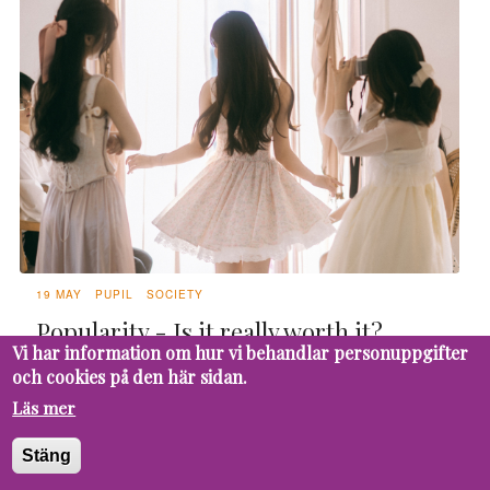
19 MAY
PUPIL
SOCIETY
Popularity - Is it really worth it?
Vi har information om hur vi behandlar personuppgifter
When we think of popularity, we tend to imagine
och cookies på den här sidan.
something great and full of benefits: validation,
Läs mer
likability, being included, and, of course, numerous
friends. However, for an introvert or someone
Stäng
who values true connection over being known, it is