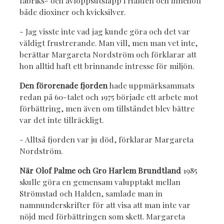
fabriks- och avloppsutsläpp i Halden och innehöll
både dioxiner och kvicksilver.
- Jag visste inte vad jag kunde göra och det var
väldigt frustrerande. Man vill, men man vet inte,
berättar Margareta Nordström och förklarar att
hon alltid haft ett brinnande intresse för miljön.
Den förorenade fjorden
hade uppmärksammats
redan på 60-talet och 1975 började ett arbete mot
förbättring, men även om tillståndet blev bättre
var det inte tillräckligt.
- Alltså fjorden var ju död, förklarar Margareta
Nordström.
När Olof Palme och Gro Harlem Brundtland
1985
skulle göra en gemensam valupptakt mellan
Strömstad och Halden, samlade man in
namnunderskrifter för att visa att man inte var
nöjd med förbättringen som skett. Margareta