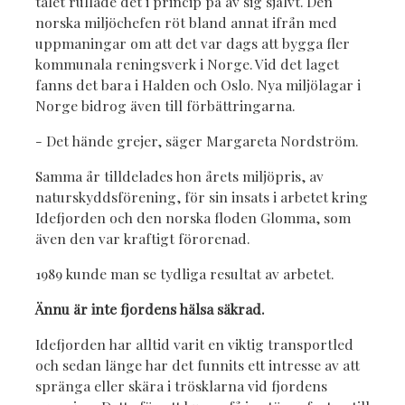
talet rullade det i princip på av sig självt. Den
norska miljöchefen röt bland annat ifrån med
uppmaningar om att det var dags att bygga fler
kommunala reningsverk i Norge. Vid det laget
fanns det bara i Halden och Oslo. Nya miljölagar i
Norge bidrog även till förbättringarna.
- Det hände grejer, säger Margareta Nordström.
Samma år tilldelades hon årets miljöpris, av
naturskyddsförening, för sin insats i arbetet kring
Idefjorden och den norska floden Glomma, som
även den var kraftigt förorenad.
1989 kunde man se tydliga resultat av arbetet.
Ännu är inte fjordens hälsa säkrad.
Idefjorden har alltid varit en viktig transportled
och sedan länge har det funnits ett intresse av att
spränga eller skära i trösklarna vid fjordens