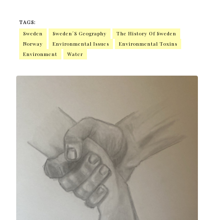
TAGS:
Sweden
Sweden´s Geography
The History Of Sweden
Norway
Environmental Issues
Environmental Toxins
Environment
Water