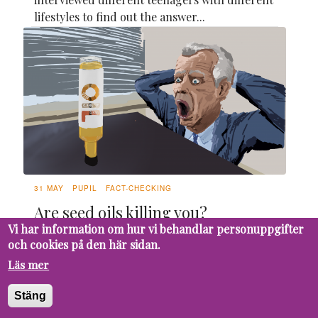
lifestyles to find out the answer...
31 MAY
PUPIL
FACT-CHECKING
Are seed oils killing you?
Vi har information om hur vi behandlar personuppgifter
Knowing whether seed oils are healthy or not
och cookies på den här sidan.
has become a nigh impossible feat in recent
Läs mer
years with health professionals seemingly
contradicting each other in every aspect of
Stäng
the matter.