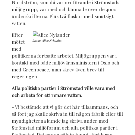
Nordström, som då var ordförande i Strömstads
miljögrupp, var med och lämnade över de 4000
underskrifterna. Plus två flaskor med smutsigt
vatten.
Efter
Image: Alice Nylander.
mötet
med
politikerna fortsatte arbetet. Miljögruppen var i
kontakt med både miljövärnsministern i Oslo och
med Greenpeace, man skrev även brev till
regeringen.
Alla politiska partier i Strömstad ville vara med
och arbeta för ett renare vatten.
- Vi bestämde att vi gör det här tillsammans, och
så fort jag skulle skriva in till någon fabrik eller till
myndigheterna kunde jag skriva under med
Strömstad miljöforum och alla politiska partier i
Strömstad. Det var en väldig tyngd, förklarar