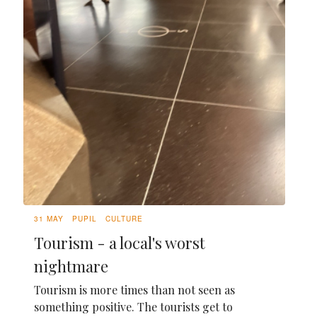
31 MAY
PUPIL
CULTURE
Tourism - a local's worst
nightmare
Tourism is more times than not seen as
something positive. The tourists get to