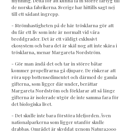
mynning. Detta för att kunna få in större fartyg till
de norska fabrikerna. Sverige har hittills sagt nej
till ett sådant ingrepp.
- Strömhastigheten på de här trösklarna gör att
du får ett liv som inte är normalt vid våra
breddgrader. Det är ett väldigt exklusivt
ekosystem och bara det är skäl nog att inte skära i
trösklarna, menar Margareta Nordström.
- Gör man ändå det och tar in större båtar
kommer propellrarna gå djupare. De riskerar att
röra upp bottensedimentet och därmed de gamla
gifterna, som ligger där under, berättar
Margareta Nordström och förklarar att så länge
gifterna är isolerade utgör de inte samma fara för
det biologiska livet.
- Det skulle inte bara förstöra Idefjorden. Även
nationalparkerna som ligger utanför skulle
drabbas. Området är skyddat genom Natura2000