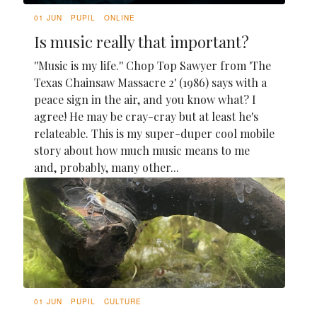
01 JUN
PUPIL
ONLINE
Is music really that important?
''Music is my life.'' Chop Top Sawyer from 'The
Texas Chainsaw Massacre 2' (1986) says with a
peace sign in the air, and you know what? I
agree! He may be cray-cray but at least he's
relateable. This is my super-duper cool mobile
story about how much music means to me
and, probably, many other...
01 JUN
PUPIL
CULTURE