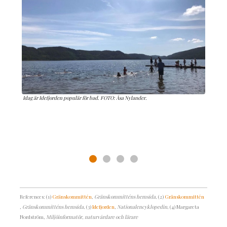
Augusti 2019. FOTO: Alice Nylander.
References: (1)
Gränskommittén
, Gränskommitténs hemsida
, (2)
Gränskommittén
, Gränskommitténs hemsida
, (3)
Idefjorden
, Nationalencyklopedin
, (4) Margareta
Nordström
, Miljöinformatör, naturvårdare och lärare