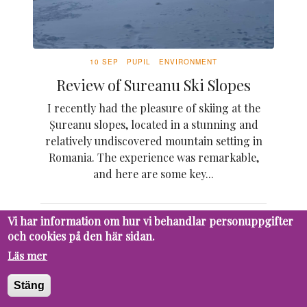
10 SEP
PUPIL
ENVIRONMENT
Review of Sureanu Ski Slopes
I recently had the pleasure of skiing at the
Șureanu slopes, located in a stunning and
relatively undiscovered mountain setting in
Romania. The experience was remarkable,
and here are some key...
Vi har information om hur vi behandlar personuppgifter
och cookies på den här sidan.
16 MAY
PUPIL
ENVIRONMENT
Läs mer
Låt djuren gå fria
Djuren är en viktig del av vårat och vår
Stäng
planets liv. Djurparker lockar besökare med