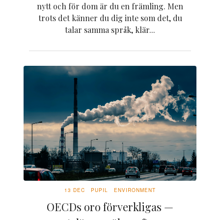
nytt och för dom är du en främling. Men
trots det känner du dig inte som det, du
talar samma språk, klär...
13 DEC
PUPIL
ENVIRONMENT
OECDs oro förverkligas —