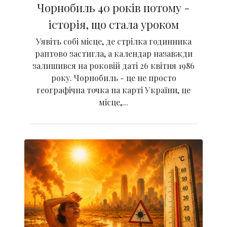
Чорнобиль 40 років потому -
історія, що стала уроком
Уявіть собі місце, де стрілка годинника
раптово застигла, а календар назавжди
залишився на роковій даті 26 квітня 1986
року. Чорнобиль - це не просто
географічна точка на карті України, це
місце,...