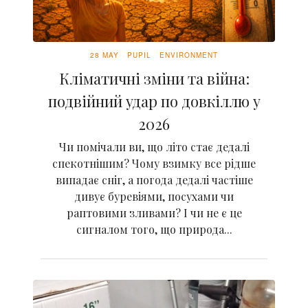
28 MAY
PUPIL
ENVIRONMENT
Кліматичні зміни та війна:
подвійний удар по довкіллю у
2026
Чи помічали ви, що літо стає дедалі
спекотнішим? Чому взимку все рідше
випадає сніг, а погода дедалі частіше
дивує буревіями, посухами чи
раптовими зливами? І чи не є це
сигналом того, що природа...