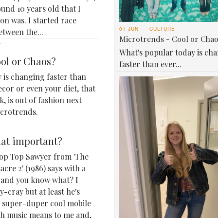
ound 10 years old that I
n was. I started race
01 JUN
CULTURE
etween the...
Microtrends - Cool or Cha
E
What's popular today is ch
ool or Chaos?
faster than ever...
 is changing faster than
ecor or even your diet, that
, is out of fashion next
icrotrends.
that important?
 Chop Top Sawyer from 'The
cre 2' (1986) says with a
r, and you know what? I
-cray but at least he's
my super-duper cool mobile
h music means to me and,