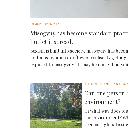
10 JUN
SOCIETY
Misogyny has become standard pract
but let it spread.
Sexism is built into society, misogyny has becom
and most women don´t even realise its getting
exposed to misogyny? It may be more than yo
01 JUN
PUPIL
ENVIRO
Can one person a
environment?
In what way does one
the environment? Whi
seen as a global issu