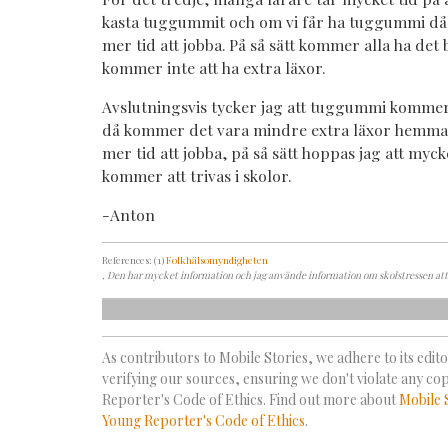
kasta tuggummit och om vi får ha tuggummi d
mer tid att jobba. På så sätt kommer alla ha det 
kommer inte att ha extra läxor.
Avslutningsvis tycker jag att tuggummi komme
då kommer det vara mindre extra läxor hemma
mer tid att jobba, på så sätt hoppas jag att myc
kommer att trivas i skolor.
-Anton
References: (1)
Folkhälsomyndigheten
, Den har mycket information och jag använde information om skolstressen att
As contributors to Mobile Stories, we adhere to its editor
verifying our sources, ensuring we don't violate any co
Reporter's Code of Ethics. Find out more about
Mobile 
Young Reporter's Code of Ethics
.