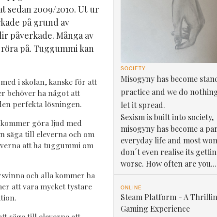
at sedan 2009/2010. Ut ur
erkade på grund av
lir påverkade. Många av
r röra på. Tuggummi kan
SOCIETY
Misogyny has become stan
med i skolan, kanske för att
practice and we do nothin
er behöver ha något att
den perfekta lösningen.
let it spread.
Sexism is built into society,
e kommer göra ljud med
misogyny has become a par
 säga till eleverna och om
everyday life and most wo
leverna att ha tuggummi om
don´t even realise its getti
worse. How often are you...
rsvinna och alla kommer ha
r att vara mycket tystare
ONLINE
Steam Platform - A Thrilli
tion.
Gaming Experience
t säga till eleverna att