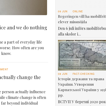
09 JUN
ONLINE
Regeringen vill ha mobilfrit
elever missnöjda
ice and we do nothing
Den 6 juli införs mobilförbu
alla skolor i...
e a part of everyday life
 worse. How often are you
u know.
NMENT
08 JUN
FACT-CHECKING
ctually change the
Історія держави та права
України. Утворення
Карпатської України у 193
 person actually influence
рр.
le climate change is often
ВСТУП У березні 2020 рок
e far beyond individual