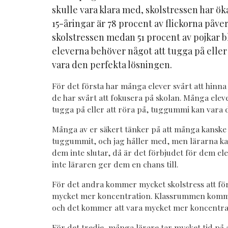
skulle vara klara med, skolstressen har ök
15-åringar är 78 procent av flickorna påv
skolstressen medan 51 procent av pojkar b
eleverna behöver något att tugga på elle
vara den perfekta lösningen.
För det första har många elever svårt att hinna 
de har svårt att fokusera på skolan. Många elev
tugga på eller att röra på, tuggummi kan vara 
Många av er säkert tänker på att många kansk
tuggummit, och jag håller med, men lärarna kan
dem inte slutar, då är det förbjudet för dem e
inte läraren ger dem en chans till.
För det andra kommer mycket skolstress att fö
mycket mer koncentration. Klassrummen komme
och det kommer att vara mycket mer koncentra
För det tredje, många lärare tar mycket tid på at