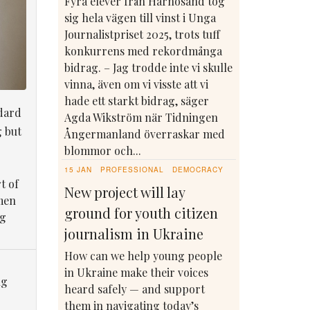
Fyra elever från Härnösand tog
sig hela vägen till vinst i Unga
Journalistpriset 2025, trots tuff
konkurrens med rekordmånga
bidrag. – Jag trodde inte vi skulle
vinna, även om vi visste att vi
hade ett starkt bidrag, säger
dard
Agda Wikström när Tidningen
g but
Ångermanland överraskar med
blommor och...
15 JAN
PROFESSIONAL
DEMOCRACY
t of
New project will lay
men
ground for youth citizen
ng
journalism in Ukraine
How can we help young people
in Ukraine make their voices
ng
heard safely — and support
them in navigating today’s