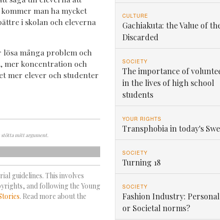
å kommer man ha mycket
CULTURE
bättre i skolan och eleverna
Gachiakuta: the Value of th
Discarded
r lösa många problem och
SOCIETY
, mer koncentration och
The importance of volunte
ket mer elever och studenter
in the lives of high school
students
YOUR RIGHTS
Transphobia in today's Sw
 stötta mitt argument.
SOCIETY
Turning 18
ial guidelines. This involves
pyrights, and following the Young
SOCIETY
Fashion Industry: Personal
Stories
. Read more about the
or Societal norms?