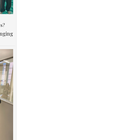
os?
anging