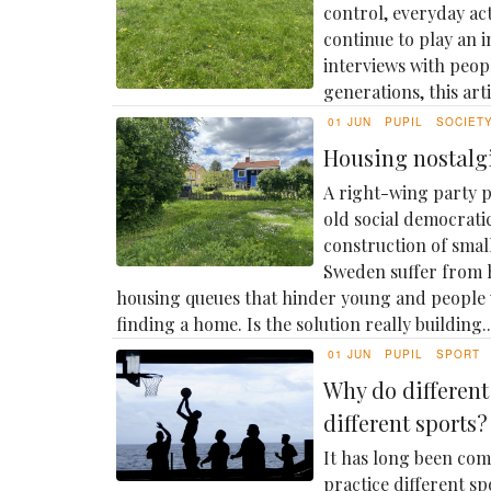
control, everyday ac
continue to play an 
interviews with peop
generations, this artic
01 JUN
PUPIL
SOCIET
Housing nostalg
A right-wing party p
old social democrat
construction of small
Sweden suffer from 
housing queues that hinder young and people
finding a home. Is the solution really building..
01 JUN
PUPIL
SPORT
Why do differen
different sports?
It has long been com
practice different sp