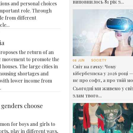
виповнилось 81 рік з...
tions and personal choices
important role. Through
le from different
le...
Y
ia
roposes the return of an
ic movement to promote the
08 JUN
SOCIETY
Світ на гачку: Чому
 houses. The large cities in
кібербезпека у 2026 році —
housing shortages and
не про софт, а про твій м
 with lower income from
.
Сьогодні ми живемо у світ
злам твого...
t genders choose
mon for boys and girls to
orts, play in different ways,