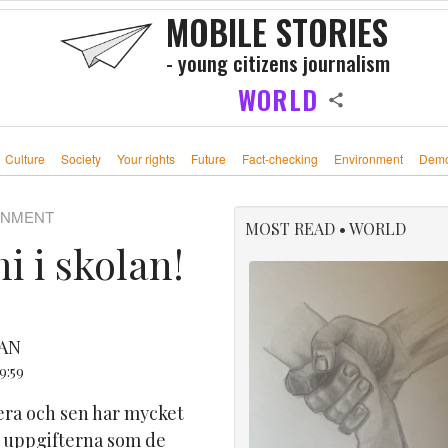
MOBILE STORIES
- young citizens journalism
WORLD
Culture
Society
Your rights
Future
Fact-checking
Environment
Demo
RONMENT
MOST READ • WORLD
i i skolan!
AN
9:59
sera och sen har mycket
ed uppgifterna som de