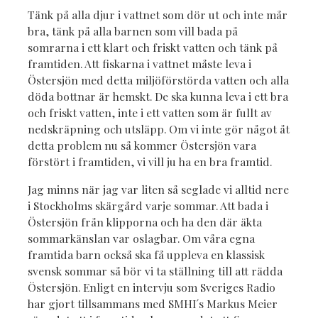
Tänk på alla djur i vattnet som dör ut och inte mår
bra, tänk på alla barnen som vill bada på
somrarna i ett klart och friskt vatten och tänk på
framtiden. Att fiskarna i vattnet måste leva i
Östersjön med detta miljöförstörda vatten och alla
döda bottnar är hemskt. De ska kunna leva i ett bra
och friskt vatten, inte i ett vatten som är fullt av
nedskräpning och utsläpp. Om vi inte gör något åt
detta problem nu så kommer Östersjön vara
förstört i framtiden, vi vill ju ha en bra framtid.
Jag minns när jag var liten så seglade vi alltid nere
i Stockholms skärgård varje sommar. Att bada i
Östersjön från klipporna och ha den där äkta
sommarkänslan var oslagbar. Om våra egna
framtida barn också ska få uppleva en klassisk
svensk sommar så bör vi ta ställning till att rädda
Östersjön. Enligt en intervju som Sveriges Radio
har gjort tillsammans med SMHI´s Markus Meier