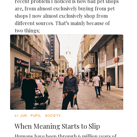
recent problem I noticed is how bad pet shops
are, from almost exclusively buying from pet
shops I now almost exclusively shop from
different sources. That’s mainly because of
two things;
01 JUN
PUPIL
SOCIETY
When Meaning Starts to Slip
Humans have been through 6 million years of