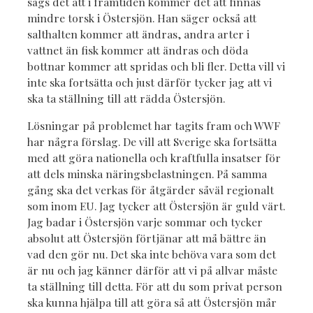
sägs det att i framtiden kommer det att finnas
mindre torsk i Östersjön. Han säger också att
salthalten kommer att ändras, andra arter i
vattnet än fisk kommer att ändras och döda
bottnar kommer att spridas och bli fler. Detta vill vi
inte ska fortsätta och just därför tycker jag att vi
ska ta ställning till att rädda Östersjön.
Lösningar på problemet har tagits fram och WWF
har några förslag. De vill att Sverige ska fortsätta
med att göra nationella och kraftfulla insatser för
att dels minska näringsbelastningen. På samma
gång ska det verkas för åtgärder såväl regionalt
som inom EU. Jag tycker att Östersjön är guld värt.
Jag badar i Östersjön varje sommar och tycker
absolut att Östersjön förtjänar att må bättre än
vad den gör nu. Det ska inte behöva vara som det
är nu och jag känner därför att vi på allvar måste
ta ställning till detta. För att du som privat person
ska kunna hjälpa till att göra så att Östersjön mår