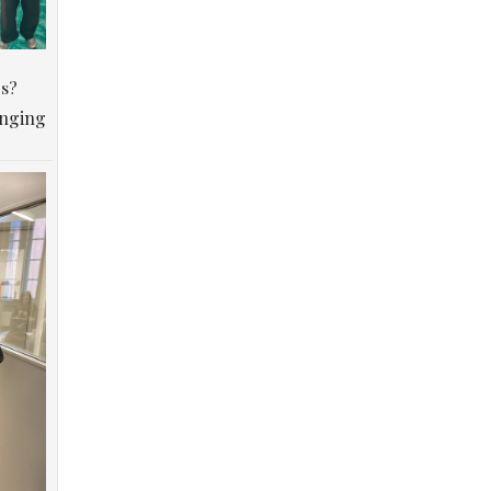
os?
anging