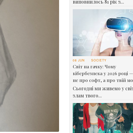
виповнилось 81 рік з...
08 JUN
SOCIETY
Світ на гачку: Чому
кібербезпека у 2026 році —
не про софт, а про твій м
Сьогодні ми живемо у світ
злам твого...