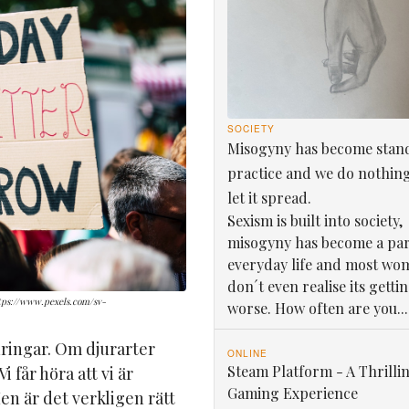
SOCIETY
Misogyny has become stan
practice and we do nothin
let it spread.
Sexism is built into society,
misogyny has become a par
everyday life and most wo
don´t even realise its getti
https://www.pexels.com/sv-
worse. How often are you...
dringar. Om djurarter
ONLINE
Steam Platform - A Thrilli
 får höra att vi är
Gaming Experience
en är det verkligen rätt