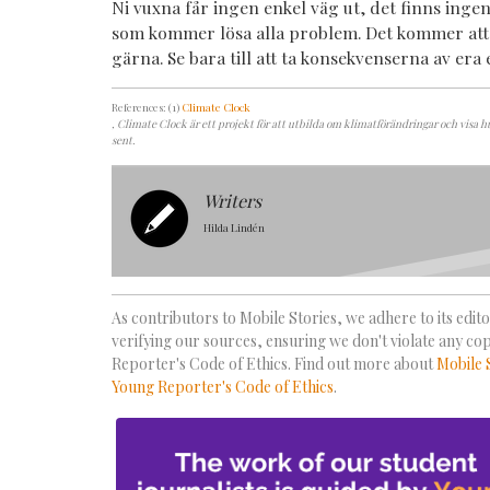
Ni vuxna får ingen enkel väg ut, det finns ingen
som kommer lösa alla problem. Det kommer att t
gärna. Se bara till att ta konsekvenserna av era
References: (1)
Climate Clock
, Climate Clock är ett projekt för att utbilda om klimatförändringar och visa hu
sent.
Writers
Hilda Lindén
As contributors to Mobile Stories, we adhere to its editor
verifying our sources, ensuring we don't violate any co
Reporter's Code of Ethics. Find out more about
Mobile 
Young Reporter's Code of Ethics
.