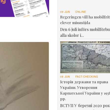
09 JUN
ONLINE
Regeringen vill ha mobilfrit
elever missnöjda
Den 6 juli införs mobilförbu
alla skolor i...
08 JUN
FACT-CHECKING
Історія держави та права
України. Утворення
Карпатської України у 193
рр.
ВСТУП У березні 2020 рок