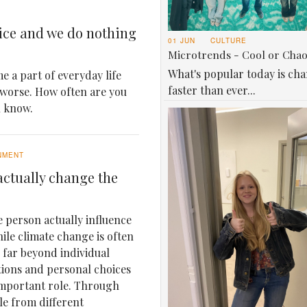
ice and we do nothing
01 JUN
CULTURE
Microtrends - Cool or Cha
What's popular today is ch
e a part of everyday life
faster than ever...
 worse. How often are you
u know.
NMENT
ctually change the
 person actually influence
le climate change is often
e far beyond individual
tions and personal choices
important role. Through
le from different