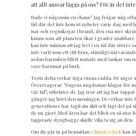
att allt ansvar läggs på oss? För är det int
Hade vi någonsin en chans? Jag frågar mig ofta
tid där det inte kom ut nyheter varje dag med
isar och regnskogar i brand, den ena mer skr
känns som att planeten ökar i grader snabbare 
kan inte minnas att jag levt i en tid där större 
inte varit som ett vitt brus, ständigt närvarande
sedan barnsben blivit matade med tankar om n
vore barnmat på burk.
Trots detta verkar inga vuxna rädda. De säger at
Överreagerar. "Dagens ungdomar klagar för myc
vår tid", utbrister de. Jag tror att jag har tap
gånger jag hört den meningen. De verkar inte fö
generationer har tagit sin skit och lagt det på 
de nu gjort. Med åren har det blivit en så stor 
tappraste dyngbagge skulle vilja ta sig an den.
Om du går in på hemsidan
Climate Clock
kan d