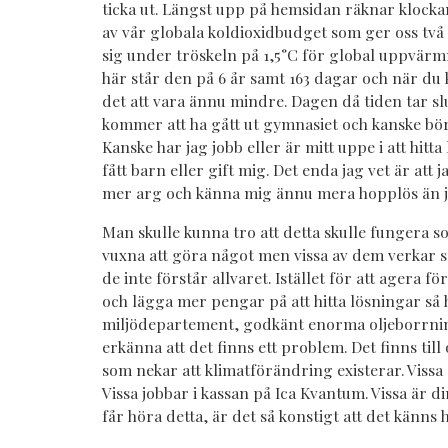
ticka ut. Längst upp på hemsidan räknar klocka
av vår globala koldioxidbudget som ger oss två 
sig under tröskeln på 1,5°C för global uppvärmn
här står den på 6 år samt 163 dagar och när du
det att vara ännu mindre. Dagen då tiden tar sl
kommer att ha gått ut gymnasiet och kanske börj
Kanske har jag jobb eller är mitt uppe i att hitta
fått barn eller gift mig. Det enda jag vet är att
mer arg och känna mig ännu mera hopplös än j
Man skulle kunna tro att detta skulle fungera so
vuxna att göra något men vissa av dem verkar s
de inte förstår allvaret. Istället för att agera fö
och lägga mer pengar på att hitta lösningar så 
miljödepartement, godkänt enorma oljeborrnin
erkänna att det finns ett problem. Det finns ti
som nekar att klimatförändring existerar. Vissa 
Vissa jobbar i kassan på Ica Kvantum. Vissa är d
får höra detta, är det så konstigt att det känns