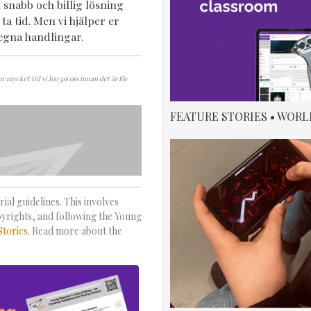
 snabb och billig lösning
a tid. Men vi hjälper er
 egna handlingar.
r mycket tid vi har på oss innan det är för
FEATURE STORIES • WORL
ial guidelines. This involves
pyrights, and following the Young
Stories
. Read more about the