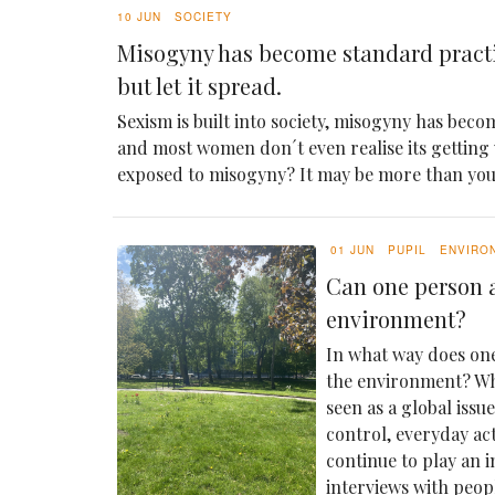
10 JUN
SOCIETY
Misogyny has become standard pract
but let it spread.
Sexism is built into society, misogyny has becom
and most women don´t even realise its getting
exposed to misogyny? It may be more than yo
01 JUN
PUPIL
ENVIRO
Can one person a
environment?
In what way does one
the environment? Whi
seen as a global issu
control, everyday ac
continue to play an 
interviews with peop