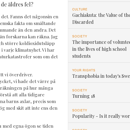
e de äldres fel?
CULTURE
Gachiakuta: the Value of th
 det. Fanns det någonsin en
Discarded
 hemska fakta om smältande
ämmande än den andra. Det
än forskarna kan räkna. Jag
SOCIETY
The importance of volunte
och större koldioxidutsläpp
in the lives of high school
 i varje klimatnyhet. Vi har
students
aturkatastrofer som om det
YOUR RIGHTS
t vi överdriver.
Transphobia in today's Sw
ket, vi hade det värre på
pat räkningen på hur många
SOCIETY
rstå att alla tidigare
Turning 18
sina barns axlar, precis som
hög med skit att inte ens den
SOCIETY
Popularity - Is it really wor
u med egna ögon se tiden