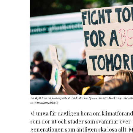
En skylt från en klimatprotest. Bild: Markus Spiske. Image: Markus Spiske (
se/@markusspiske/).
Vi unga får dagligen höra om klimatförän
som dör ut och städer som svämmar över. Vi
generationen som äntligen ska lösa allt. M