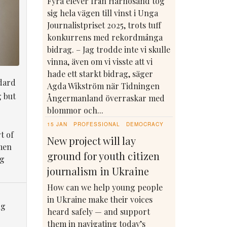
Fyra elever från Härnösand tog
sig hela vägen till vinst i Unga
Journalistpriset 2025, trots tuff
konkurrens med rekordmånga
bidrag. – Jag trodde inte vi skulle
vinna, även om vi visste att vi
hade ett starkt bidrag, säger
dard
Agda Wikström när Tidningen
g but
Ångermanland överraskar med
blommor och...
15 JAN
PROFESSIONAL
DEMOCRACY
t of
New project will lay
men
ground for youth citizen
ng
journalism in Ukraine
How can we help young people
in Ukraine make their voices
ng
heard safely — and support
them in navigating today’s