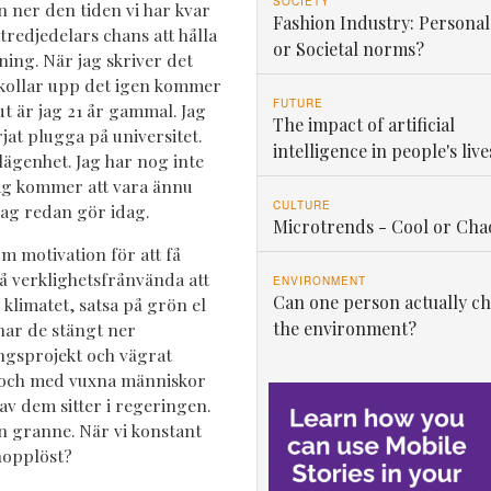
SOCIETY
n ner den tiden vi har kvar
Fashion Industry: Personal
tredjedelars chans att hålla
or Societal norms?
ing. När jag skriver det
 kollar upp det igen kommer
FUTURE
ut är jag 21 år gammal. Jag
The impact of artificial
at plugga på universitet.
intelligence in people's live
 lägenhet. Jag har nog inte
 jag kommer att vara ännu
CULTURE
ag redan gör idag.
Microtrends - Cool or Cha
m motivation för att få
å verklighetsfrånvända att
ENVIRONMENT
Can one person actually c
r klimatet, satsa på grön el
the environment?
har de stängt ner
gsprojekt och vägrat
ll och med vuxna människor
av dem sitter i regeringen.
in granne. När vi konstant
 hopplöst?