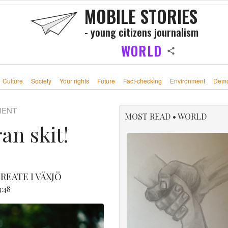
MOBILE STORIES
- young citizens journalism
WORLD
Culture
Society
Your rights
Future
Fact-checking
Environment
Demo
MENT
MOST READ • WORLD
ran skit!
EATE I VÄXJÖ
:48