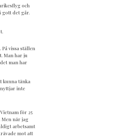
nrikesflyg och
 gott det går.
t.
 På vissa ställen
t. Man har ju
 det man har
tt kunna tänka
nyttjar inte
 Vietnam för 25
. Men när jag
Väldigt arbetsamt
strävade mot att