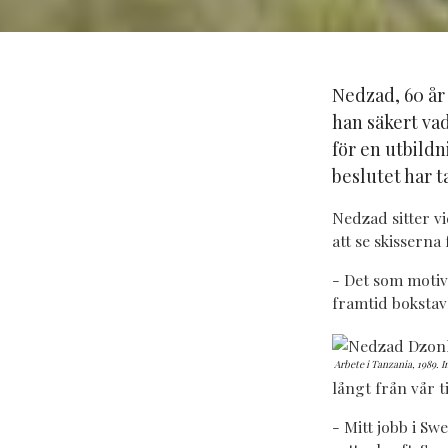
Nedzad, 60 år 
han säkert vad
för en utbild
beslutet har t
Nedzad sitter v
att se skisserna
- Det som motiv
framtid bokstavl
Arbete i Tanzania, 1989. 
långt från vår 
- Mitt jobb i Sw