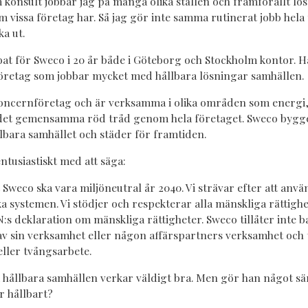
m konsult jobbar jag på många olika ställen och framförallt l
 vissa företag har. Så jag gör inte samma rutinerat jobb hela 
a ut.
at för Sweco i 20 år både i Göteborg och Stockholm kontor. H
öretag som jobbar mycket med hållbara lösningar samhällen.
koncernföretag och är verksamma i olika områden som energi, 
 det gemensamma röd tråd genom hela företaget. Sweco bygge
lbara samhället och städer för framtiden.
ntusiastiskt med att säga:
t Sweco ska vara miljöneutral år 2040. Vi strävar efter att anv
a systemen. Vi stödjer och respekterar alla mänskliga rättighe
N:s deklaration om mänskliga rättigheter. Sweco tillåter inte 
 av sin verksamhet eller någon affärspartners verksamhet och t
eller tvångsarbete.
hållbara samhällen verkar väldigt bra. Men gör han något sär
r hållbart?