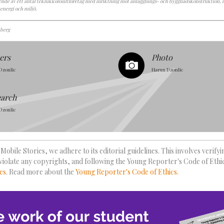
ende av ett antal teknikkonsultföretag med inriktning mot anläggnings- och byggnadskonstruktion, i
 energi och miljö.
berg
ers
Photo
Dzonlic
Harun Dzonlic
earch
Dzonlic
Mobile Stories, we adhere to its editorial guidelines. This involves verify
violate any copyrights, and following the Young Reporter's Code of Ethi
es
. Read more about the
Young Reporter's Code of Ethics
.