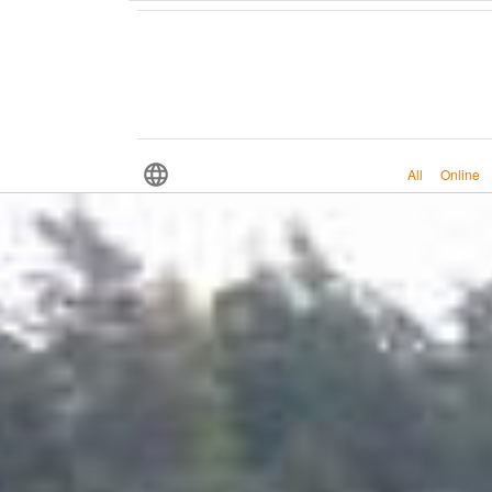
All
Online