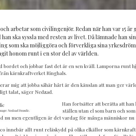
och arbetar som civilingenjör. Redan när han var 15 år
 han ska syssla med resten av livet. Då lämnade han sin
ning som ska möjliggöra och förverkliga sina yrkesdrö
agit honom runt i en stor del av världen.
id bordet och jobbar fast det är en sen kväll. Lamporna runt 
 från kärnkraftverket Ringhals.
erar mig att jobba såhär hårt är den känslan att man ger värl
igt talat, säger Nedzad.
Han fortsätter att berätta att han
ställen utan el som barn och som 
Image: Nedzad Dzonlic.
tid nu men egentligen är det vardag för många människor nu 
eco innebär allt runt reläskydd på olika elkällor som kärnkraft