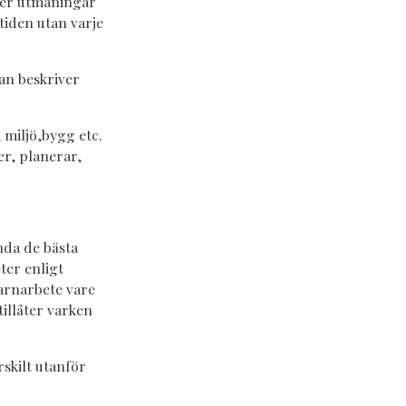
öser utmaningar
tiden utan varje
an beskriver
miljö,bygg etc.
r, planerar,
ända de bästa
ter enligt
barnarbete vare
illåter varken
skilt utanför