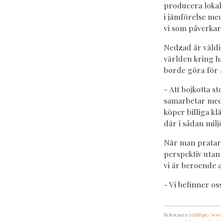
producera lokal
i jämförelse med
vi som påverkar
Nedzad är väldig
världen kring hå
borde göra för a
- Att bojkotta 
samarbetar med 
köper billiga k
där i sådan milj
När man pratar 
perspektiv utan 
vi är beroende 
- Vi befinner o
References: (1)
https://ww