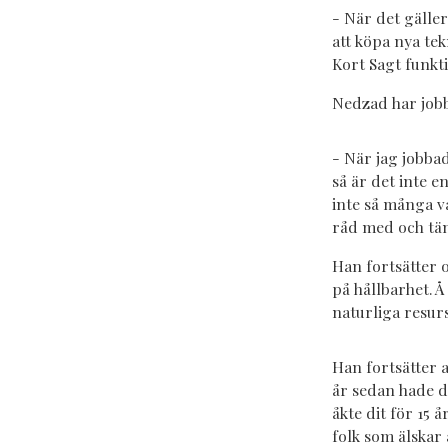
- När det gäller
att köpa nya tek
Kort Sagt funkt
Nedzad har jobba
- När jag jobbad
så är det inte 
inte så många v
råd med och tän
Han fortsätter 
på hållbarhet. 
naturliga resur
Han fortsätter a
år sedan hade de
åkte dit för 15 
folk som älskar 