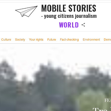
MOBILE STORIES
- young citizens journalism
WORLD
Culture
Society
Your rights
Future
Fact-checking
Environment
Demo
FE
Tre 