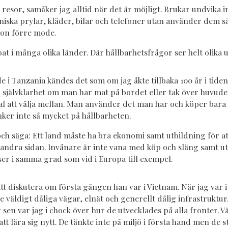
 resor, samåker jag alltid när det är möjligt. Brukar undvika i
niska prylar, kläder, bilar och telefoner utan använder dem så
ion förre mode.
t i många olika länder. Där hållbarhetsfrågor ser helt olika u
e i Tanzania kändes det som om jag åkte tillbaka 100 år i tiden.
en självklarhet om man har mat på bordet eller tak över huvude
al att välja mellan. Man använder det man har och köper bara
ker inte så mycket på hållbarheten.
och säga: Ett land måste ha bra ekonomi samt utbildning för a
Å andra sidan. Invånare är inte vana med köp och släng samt ut
ser i samma grad som vid i Europa till exempel.
tt diskutera om första gången han var i Vietnam. När jag var i
 väldigt dåliga vägar, elnät och generellt dålig infrastruktur
år sen var jag i chock över hur de utvecklades på alla fronter. 
att lära sig nytt. De tänkte inte på miljö i första hand men de 