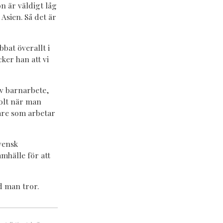
n är väldigt låg
 Asien. Så det är
bat överallt i
ker han att vi
av barnarbete,
olt när man
tare som arbetar
vensk
mhälle för att
d man tror.