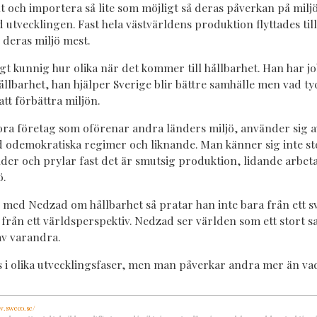
t och importera så lite som möjligt så deras påverkan på miljö
 utvecklingen. Fast hela västvärldens produktion flyttades till
 deras miljö mest.
t kunnig hur olika när det kommer till hållbarhet. Han har job
llbarhet, han hjälper Sverige blir bättre samhälle men vad tyc
tt förbättra miljön.
stora företag som oförenar andra länders miljö, använder sig 
odemokratiska regimer och liknande. Man känner sig inte st
läder och prylar fast det är smutsig produktion, lidande arbe
ö.
med Nedzad om hållbarhet så pratar han inte bara från ett s
från ett världsperspektiv. Nedzad ser världen som ett stort sa
av varandra.
ss i olika utvecklingsfaser, men man påverkar andra mer än va
w.sweco.se/