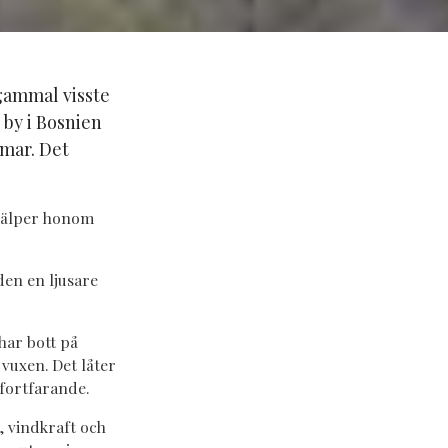
 gammal visste
 by i Bosnien
mmar. Det
hjälper honom
den en ljusare
 har bott på
vuxen. Det låter
fortfarande.
, vindkraft och