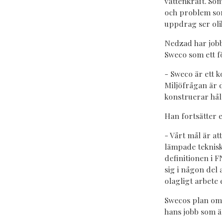
vattenkraft. So
och problem som
uppdrag ser olik
Nedzad har jobb
Sweco som ett f
- Sweco är ett 
Miljöfrågan är
konstruerar hål
Han fortsätter e
- Vårt mål är at
lämpade teknisk
definitionen i F
sig i någon del
olagligt arbete 
Swecos plan om 
hans jobb som ä