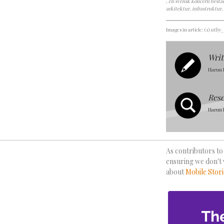
, en svensk koncern bestå
arkitektur, infrastruktur,
Images in article: (1)
utby_
Writ
Harun 
Res
Harun 
As contributors to 
ensuring we don't 
about
Mobile Stori