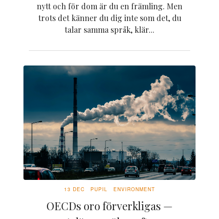
nytt och för dom är du en främling. Men
trots det känner du dig inte som det, du
talar samma språk, klär...
13 DEC
PUPIL
ENVIRONMENT
OECDs oro förverkligas —