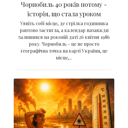
Чорнобиль 40 років потому -
історія, що стала уроком
Уявіть собі місце, де стрілка годинника
раптово застигла, а календар назавжди
залишився на роковій даті 26 квітня 1986
року. Чорнобиль - це не просто
географічна точка на карті України, це
місце,...