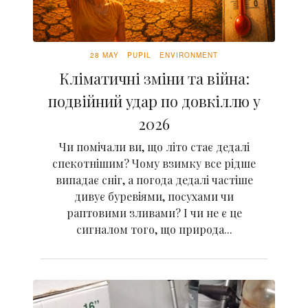
28 MAY
PUPIL
ENVIRONMENT
Кліматичні зміни та війна:
подвійний удар по довкіллю у
2026
Чи помічали ви, що літо стає дедалі
спекотнішим? Чому взимку все рідше
випадає сніг, а погода дедалі частіше
дивує буревіями, посухами чи
раптовими зливами? І чи не є це
сигналом того, що природа...