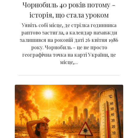
Чорнобиль 40 років потому -
історія, що стала уроком
Уявіть собі місце, де стрілка годинника
раптово застигла, а календар назавжди
залишився на роковій даті 26 квітня 1986
року. Чорнобиль - це не просто
географічна точка на карті України, це
місце,...