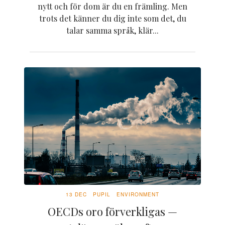
nytt och för dom är du en främling. Men
trots det känner du dig inte som det, du
talar samma språk, klär...
13 DEC
PUPIL
ENVIRONMENT
OECDs oro förverkligas —