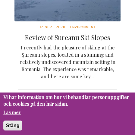
10 SEP
PUPIL
ENVIRONMENT
Review of Sureanu Ski Slopes
I recently had the pleasure of skiing at the
Șureanu slopes, located in a stunning and
relatively undiscovered mountain setting in
Romania. The experience was remarkable,
and here are some key...
Vi har information om hur vi behandlar personuppgifter
och cookies på den här sidan.
16 MAY
PUPIL
ENVIRONMENT
Läs mer
Låt djuren gå fria
Djuren är en viktig del av vårat och vår
Stäng
planets liv. Djurparker lockar besökare med