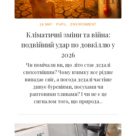
28 MAY
PUPIL
ENVIRONMENT
Кліматичні зміни та війна:
подвійний удар по довкіллю у
2026
Чи помічали ви, що літо стає дедалі
спекотнішим? Чому взимку все рідше
випадає сніг, а погода дедалі частіше
дивує буревіями, посухами чи
раптовими зливами? І чи не є це
сигналом того, що природа...