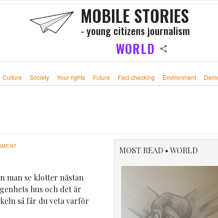
MOBILE STORIES
- young citizens journalism
WORLD
Culture
Society
Your rights
Future
Fact-checking
Environment
Demo
NMENT
MOST READ • WORLD
n man se klotter nästan
 lägenhets hus och det är
keln så får du veta varför