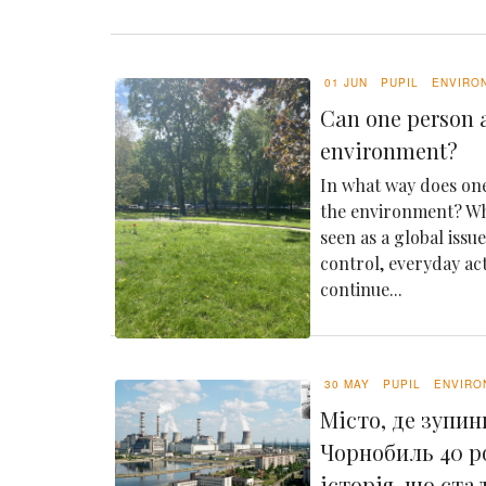
01 JUN
PUPIL
ENVIRO
Can one person a
environment?
In what way does one
the environment? Whi
seen as a global issu
control, everyday ac
continue...
30 MAY
PUPIL
ENVIRO
Місто, де зупин
Чорнобиль 40 р
історія, що ста