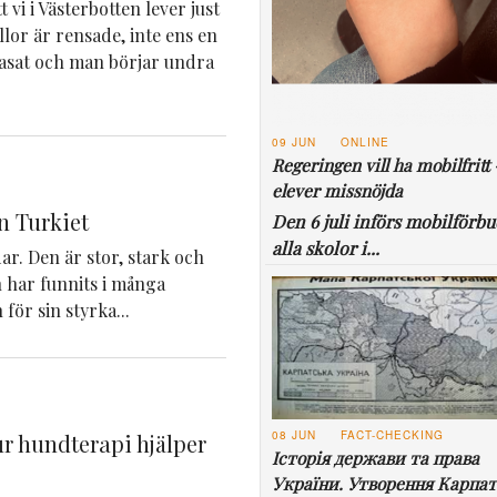
 vi i Västerbotten lever just
yllor är rensade, inte ens en
rasat och man börjar undra
09 JUN
ONLINE
Regeringen vill ha mobilfritt 
elever missnöjda
n Turkiet
Den 6 juli införs mobilförbu
alla skolor i...
r. Den är stor, stark och
 har funnits i många
för sin styrka...
08 JUN
FACT-CHECKING
r hundterapi hjälper
Історія держави та права
України. Утворення Карпат