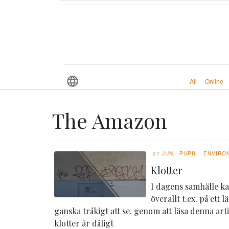
All
Online
The Amazon
27 JUN
PUPIL
ENVIRO
Klotter
I dagens samhälle ka
överallt t.ex. på ett
ganska tråkigt att se. genom att läsa denna arti
klotter är dåligt