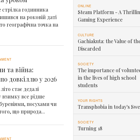
ONLINE
де стрілка годинника
Steam Platform - A Thrilli
ишився на роковій даті
Gaming Experience
сто географічна точка на
CULTURE
Gachiakuta: the Value of th
Discarded
NMENT
SOCIETY
и та війна:
The importance of volunte
in the lives of high school
по довкіллю у 2026
students
літо стає дедалі
 взимку все рідше
YOUR RIGHTS
 буревіями, посухами чи
Transphobia in today's Sw
ого, що природа...
SOCIETY
Turning 18
NMENT