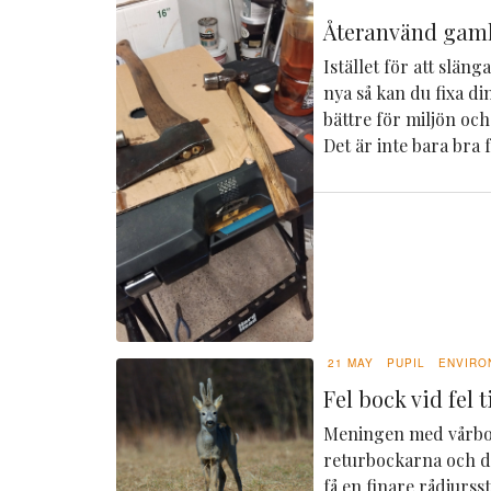
Återanvänd gaml
Istället för att slän
nya så kan du fixa din
bättre för miljön och
Det är inte bara bra f
21 MAY
PUPIL
ENVIRO
Fel bock vid fel ti
Meningen med vårboc
returbockarna och de
få en finare rådjurs