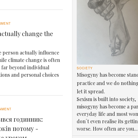
NMENT
ctually change the
 person actually influence
le climate change is often
e far beyond individual
SOCIETY
Misogyny has become stan
tions and personal choices
practice and we do nothin
let it spread.
Sexism is built into society,
misogyny has become a par
NMENT
everyday life and most wo
ився годинник:
don´t even realise its getti
оків потому -
worse. How often are you...
ла уроком