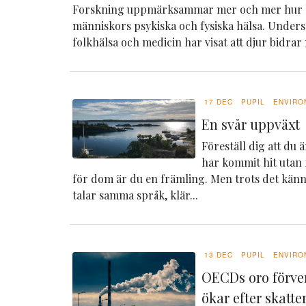
Forskning uppmärksammar mer och mer hur 
människors psykiska och fysiska hälsa. Under
folkhälsa och medicin har visat att djur bidrar
17 DEC
PUPIL
ENVIRO
En svår uppväxt
Föreställ dig att du 
har kommit hit utan f
för dom är du en främling. Men trots det känn
talar samma språk, klär...
13 DEC
PUPIL
ENVIRO
OECDs oro förve
ökar efter skatt