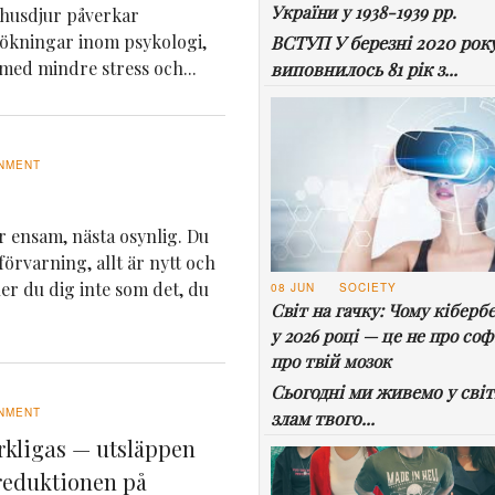
України у 1938-1939 рр.
husdjur påverkar
sökningar inom psykologi,
ВСТУП У березні 2020 рок
 med mindre stress och...
виповнилось 81 рік з...
NMENT
är ensam, nästa osynlig. Du
örvarning, allt är nytt och
er du dig inte som det, du
08 JUN
SOCIETY
Світ на гачку: Чому кіберб
у 2026 році — це не про соф
про твій мозок
Сьогодні ми живемо у світі
NMENT
злам твого...
rkligas — utsläppen
ereduktionen på