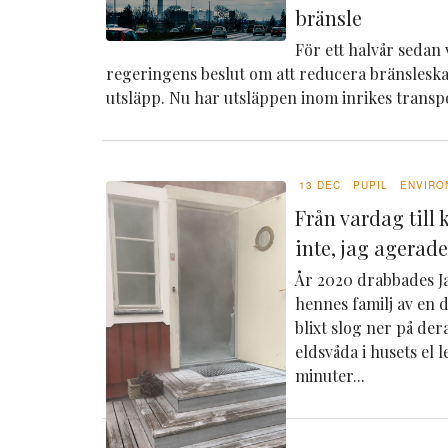
bränsle
För ett halvår seda
regeringens beslut om att reducera bränsleskat
utsläpp.
Nu har utsläppen inom inrikes transpo
13 DEC
PUPIL
ENVIRO
Från vardag till 
inte, jag agerad
År 2020 drabbades 
hennes familj av en 
blixt slog ner på de
eldsvåda i husets el 
minuter...