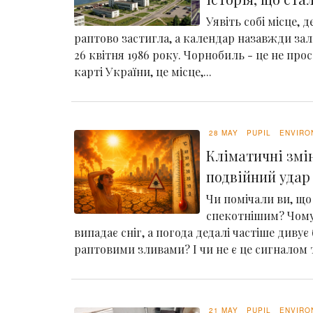
Уявіть собі місце, 
раптово застигла, а календар назавжди зал
26 квітня 1986 року. Чорнобиль - це не про
карті України, це місце,...
28 MAY
PUPIL
ENVIRO
Кліматичні змін
подвійний удар 
Чи помічали ви, що 
спекотнішим? Чому
випадає сніг, а погода дедалі частіше дивує
раптовими зливами? І чи не є це сигналом т
21 MAY
PUPIL
ENVIRO