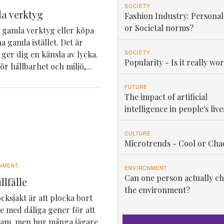
SOCIETY
a verktyg
Fashion Industry: Personal
or Societal norms?
ga gamla verktyg eller köpa
a gamla istället. Det är
SOCIETY
 ger dig en känsla av lycka.
Popularity - Is it really wor
ör hållbarhet och miljö,...
FUTURE
The impact of artificial
intelligence in people's live
CULTURE
Microtrends - Cool or Cha
NMENT
ENVIRONMENT
Can one person actually c
llfälle
the environment?
ksjakt är att plocka bort
 med dåliga gener för att
stam, men hur många jägare