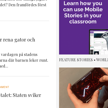
 det? Den framfördes först
ör rena gator och
ar vardagen på stadens
FEATURE STORIES • WORL
darna där barnen leker runt.
ed...
NMENT
talet: Staten sviker