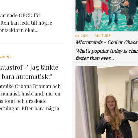
n varnade OECD för
ten kan leda till högre
rtsektorn ökat...
01 JUN
CULTURE
Microtrends - Cool or Chaos
What's popular today is cha
faster than ever...
NMENT
katastrof- " Jag tänkte
e bara automatiskt"
Jannike Croona Broman och
dramatisk husbrand, när en
ras tomt och orsakade
ledningar. Efter bara några