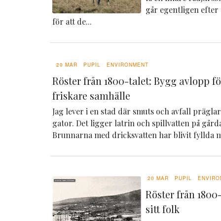
går egentligen efter
för att de...
20 MAR
PUPIL
ENVIRONMENT
Röster från 1800-talet: Bygg avlopp f
friskare samhälle
Jag lever i en stad där smuts och avfall prägl
gator. Det ligger latrin och spillvatten på går
Brunnarna med dricksvatten har blivit fyllda m
20 MAR
PUPIL
ENVIRO
Röster från 1800-
sitt folk