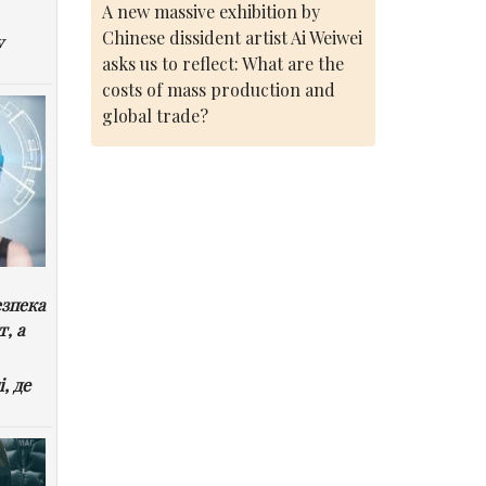
A new massive exhibition by
Chinese dissident artist Ai Weiwei
у
asks us to reflect: What are the
costs of mass production and
global trade?
езпека
т, а
, де