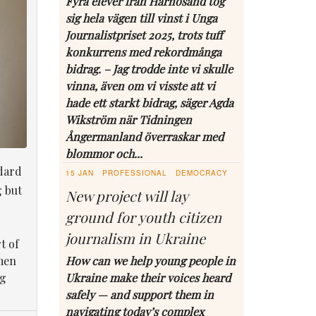
Fyra elever från Härnösand tog
sig hela vägen till vinst i Unga
Journalistpriset 2025, trots tuff
konkurrens med rekordmånga
bidrag. – Jag trodde inte vi skulle
vinna, även om vi visste att vi
hade ett starkt bidrag, säger Agda
Wikström när Tidningen
Ångermanland överraskar med
blommor och...
dard
15 JAN
PROFESSIONAL
DEMOCRACY
g but
New project will lay
ground for youth citizen
journalism in Ukraine
t of
men
How can we help young people in
ng
Ukraine make their voices heard
safely — and support them in
navigating today’s complex