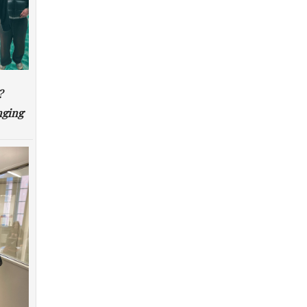
?
nging