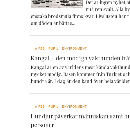
Det är ingen nyhet att
nu i ren svalt. Alla h
enstaka brödsmula finns kvar. Livslusten har 
om döden är bättre...
19 FEB
PUPIL
ENVIRONMENT
Kangal – den modiga vakthunden frå
Kangal är en av världens mest kända vakthunda
mycket modig. Rasen kommer från Turkiet och
hundra år. I dag är den känd över hela världen 
19 FEB
PUPIL
ENVIRONMENT
Hur djur påverkar människan samt hu
personer