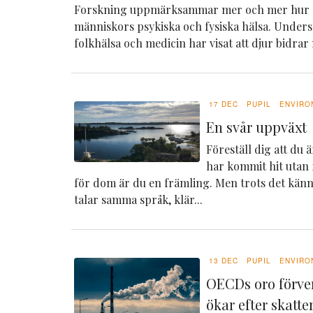
Forskning uppmärksammar mer och mer hur 
människors psykiska och fysiska hälsa. Under
folkhälsa och medicin har visat att djur bidrar
17 DEC
PUPIL
ENVIRO
En svår uppväxt
Föreställ dig att du 
har kommit hit utan f
för dom är du en främling. Men trots det känn
talar samma språk, klär...
13 DEC
PUPIL
ENVIRO
OECDs oro förve
ökar efter skatt