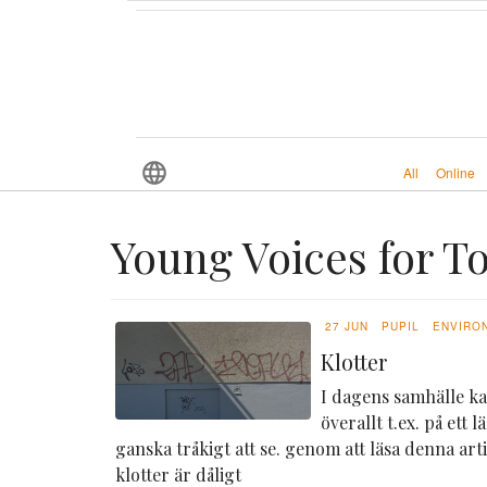
All
Online
Young Voices for T
27 JUN
PUPIL
ENVIRO
Klotter
I dagens samhälle ka
överallt t.ex. på ett
ganska tråkigt att se. genom att läsa denna arti
klotter är dåligt