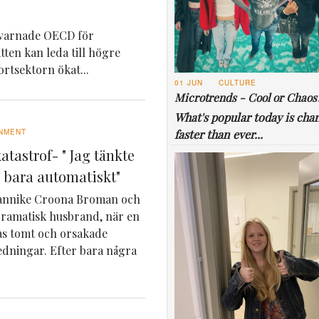
n varnade OECD för
ten kan leda till högre
rtsektorn ökat...
01 JUN
CULTURE
Microtrends - Cool or Chaos
What's popular today is cha
faster than ever...
NMENT
katastrof- " Jag tänkte
e bara automatiskt"
Jannike Croona Broman och
dramatisk husbrand, när en
ras tomt och orsakade
ledningar. Efter bara några