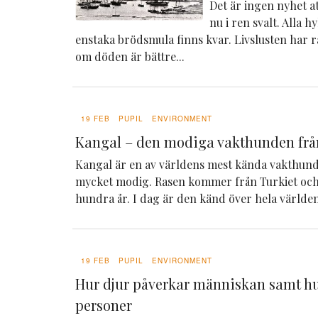
Det är ingen nyhet att
nu i ren svalt. Alla h
enstaka brödsmula finns kvar. Livslusten har 
om döden är bättre...
19 FEB
PUPIL
ENVIRONMENT
Kangal – den modiga vakthunden frå
Kangal är en av världens mest kända vakthunda
mycket modig. Rasen kommer från Turkiet och
hundra år. I dag är den känd över hela världen 
19 FEB
PUPIL
ENVIRONMENT
Hur djur påverkar människan samt hu
personer