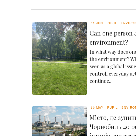
01 JUN
PUPIL
ENVIRO
Can one person a
environment?
In what way does one
the environment? Whi
seen as a global issu
control, everyday ac
continue...
30 MAY
PUPIL
ENVIRO
Місто, де зупин
Чорнобиль 40 р
історія, що ста