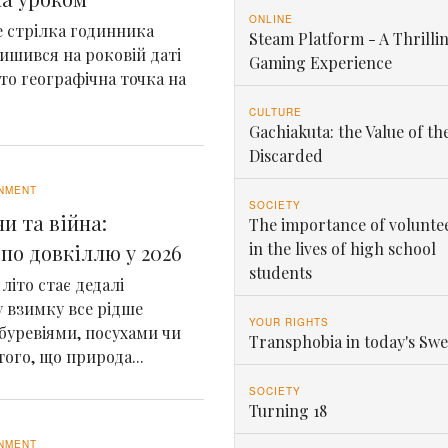
ONLINE
де стрілка годинника
Steam Platform - A Thrilli
ишився на роковій даті
Gaming Experience
сто географічна точка на
CULTURE
Gachiakuta: the Value of th
Discarded
NMENT
SOCIETY
и та війна:
The importance of volunte
in the lives of high school
по довкіллю у 2026
students
літо стає дедалі
 взимку все рідше
YOUR RIGHTS
 буревіями, посухами чи
Transphobia in today's Sw
ого, що природа...
SOCIETY
Turning 18
NMENT