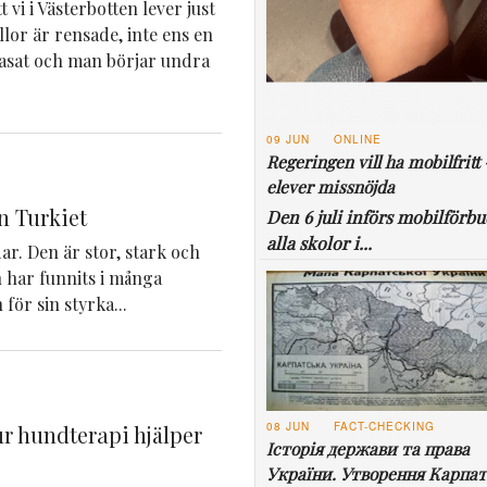
 vi i Västerbotten lever just
yllor är rensade, inte ens en
rasat och man börjar undra
09 JUN
ONLINE
Regeringen vill ha mobilfritt 
elever missnöjda
n Turkiet
Den 6 juli införs mobilförbu
alla skolor i...
r. Den är stor, stark och
 har funnits i många
för sin styrka...
08 JUN
FACT-CHECKING
r hundterapi hjälper
Історія держави та права
України. Утворення Карпат