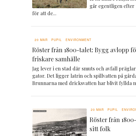
går egentligen efter
för att de...
20 MAR
PUPIL
ENVIRONMENT
Röster från 1800-talet: Bygg avlopp f
friskare samhälle
Jag lever i en stad där smuts och avfall prägl
gator. Det ligger latrin och spillvatten på går
Brunnarna med dricksvatten har blivit fyllda m
20 MAR
PUPIL
ENVIRO
Röster från 1800-
sitt folk