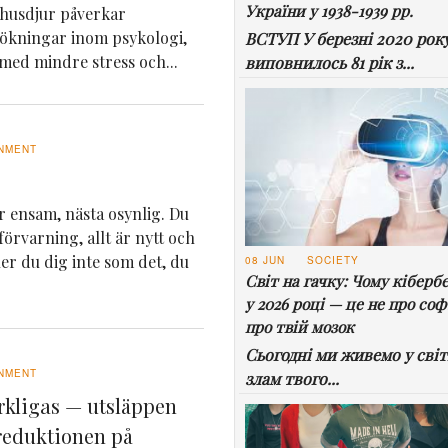
України у 1938-1939 рр.
husdjur påverkar
sökningar inom psykologi,
ВСТУП У березні 2020 рок
 med mindre stress och...
виповнилось 81 рік з...
NMENT
är ensam, nästa osynlig. Du
örvarning, allt är nytt och
er du dig inte som det, du
08 JUN
SOCIETY
Світ на гачку: Чому кіберб
у 2026 році — це не про соф
про твій мозок
Сьогодні ми живемо у світі
NMENT
злам твого...
rkligas — utsläppen
ereduktionen på