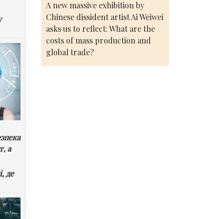
A new massive exhibition by
Chinese dissident artist Ai Weiwei
у
asks us to reflect: What are the
costs of mass production and
global trade?
езпека
т, а
, де