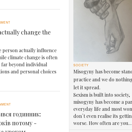
NMENT
ctually change the
 person actually influence
le climate change is often
e far beyond individual
SOCIETY
Misogyny has become stan
tions and personal choices
practice and we do nothin
let it spread.
Sexism is built into society,
misogyny has become a par
NMENT
everyday life and most wo
ився годинник:
don´t even realise its getti
оків потому -
worse. How often are you...
ла уроком