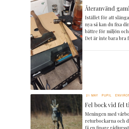
Återanvänd gaml
Istället för att slän
nya så kan du fixa din
bättre för miljön och
Det är inte bara bra f
21 MAY
PUPIL
ENVIRO
Fel bock vid fel ti
Meningen med vårboc
returbockarna och de
få en finare rådjurs