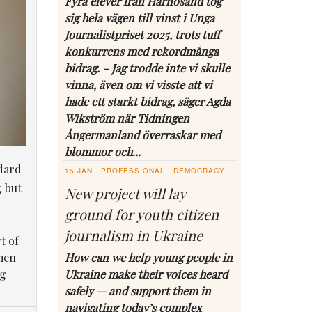
Fyra elever från Härnösand tog
sig hela vägen till vinst i Unga
Journalistpriset 2025, trots tuff
konkurrens med rekordmånga
bidrag. – Jag trodde inte vi skulle
vinna, även om vi visste att vi
hade ett starkt bidrag, säger Agda
Wikström när Tidningen
Ångermanland överraskar med
blommor och...
dard
15 JAN
PROFESSIONAL
DEMOCRACY
g but
New project will lay
ground for youth citizen
journalism in Ukraine
t of
men
How can we help young people in
ng
Ukraine make their voices heard
safely — and support them in
navigating today’s complex