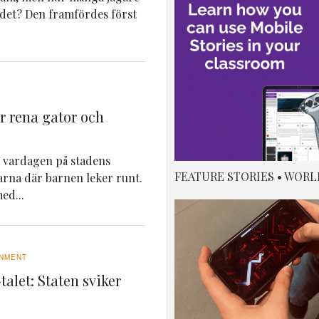
 det? Den framfördes först
ör rena gator och
ar vardagen på stadens
FEATURE STORIES • WORL
darna där barnen leker runt.
ed...
NMENT
talet: Staten sviker