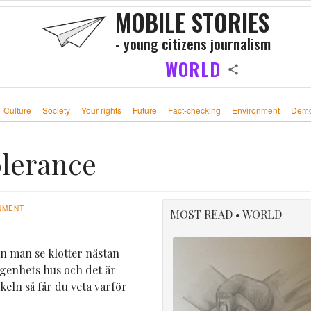
MOBILE STORIES
- young citizens journalism
WORLD
Culture
Society
Your rights
Future
Fact-checking
Environment
Demo
olerance
NMENT
MOST READ • WORLD
n man se klotter nästan
 lägenhets hus och det är
keln så får du veta varför