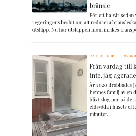
bränsle
För ett halvår seda
regeringens beslut om att reducera bränsleskat
utsläpp.
Nu har utsläppen inom inrikes transpo
13 DEC
PUPIL
ENVIRO
Från vardag till 
inte, jag agerad
År 2020 drabbades 
hennes familj av en 
blixt slog ner på de
eldsvåda i husets el 
minuter...