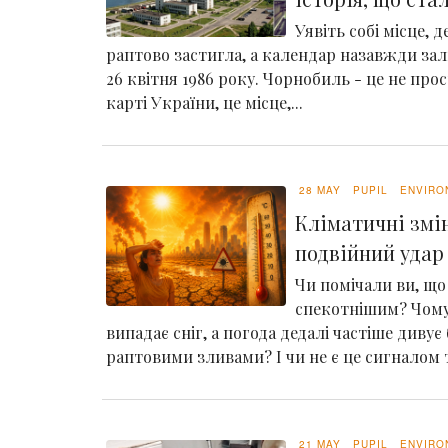
Уявіть собі місце, 
раптово застигла, а календар назавжди зал
26 квітня 1986 року. Чорнобиль - це не про
карті України, це місце,...
28 MAY
PUPIL
ENVIRO
Кліматичні змін
подвійний удар 
Чи помічали ви, що 
спекотнішим? Чому
випадає сніг, а погода дедалі частіше дивує
раптовими зливами? І чи не є це сигналом т
21 MAY
PUPIL
ENVIRO