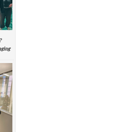
?
nging