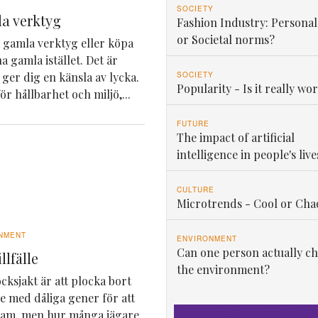
SOCIETY
a verktyg
Fashion Industry: Personal
or Societal norms?
ga gamla verktyg eller köpa
a gamla istället. Det är
SOCIETY
 ger dig en känsla av lycka.
Popularity - Is it really wor
ör hållbarhet och miljö,...
FUTURE
The impact of artificial
intelligence in people's live
CULTURE
Microtrends - Cool or Cha
NMENT
ENVIRONMENT
Can one person actually c
llfälle
the environment?
ksjakt är att plocka bort
 med dåliga gener för att
stam, men hur många jägare