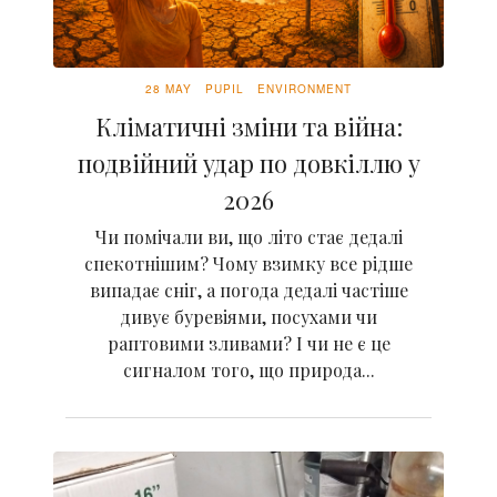
28 MAY
PUPIL
ENVIRONMENT
Кліматичні зміни та війна:
подвійний удар по довкіллю у
2026
Чи помічали ви, що літо стає дедалі
спекотнішим? Чому взимку все рідше
випадає сніг, а погода дедалі частіше
дивує буревіями, посухами чи
раптовими зливами? І чи не є це
сигналом того, що природа...