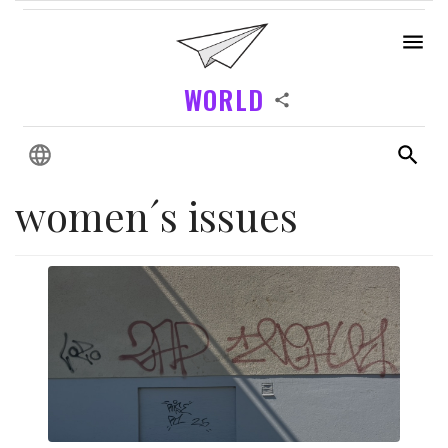
WORLD
women´s issues