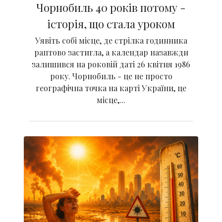
Чорнобиль 40 років потому -
історія, що стала уроком
Уявіть собі місце, де стрілка годинника
раптово застигла, а календар назавжди
залишився на роковій даті 26 квітня 1986
року. Чорнобиль - це не просто
географічна точка на карті України, це
місце,...