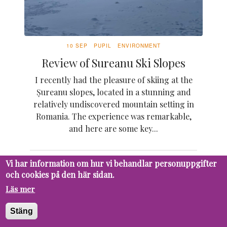
10 SEP
PUPIL
ENVIRONMENT
Review of Sureanu Ski Slopes
I recently had the pleasure of skiing at the
Șureanu slopes, located in a stunning and
relatively undiscovered mountain setting in
Romania. The experience was remarkable,
and here are some key...
Vi har information om hur vi behandlar personuppgifter
och cookies på den här sidan.
16 MAY
PUPIL
ENVIRONMENT
Läs mer
Låt djuren gå fria
Djuren är en viktig del av vårat och vår
Stäng
planets liv. Djurparker lockar besökare med