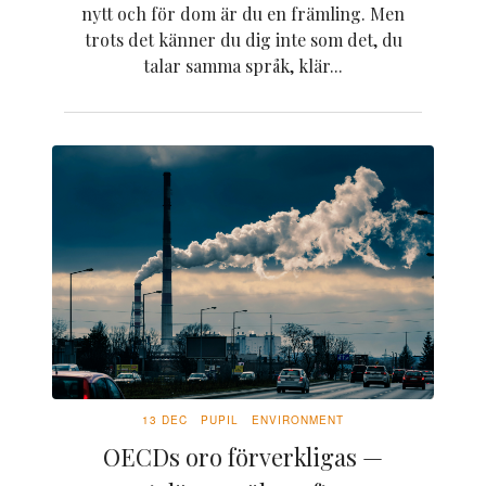
nytt och för dom är du en främling. Men
trots det känner du dig inte som det, du
talar samma språk, klär...
13 DEC
PUPIL
ENVIRONMENT
OECDs oro förverkligas —