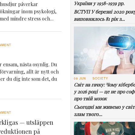
України у 1938-1939 рр.
husdjur påverkar
sökningar inom psykologi,
ВСТУП У березні 2020 рок
 med mindre stress och...
виповнилось 81 рік з...
NMENT
är ensam, nästa osynlig. Du
örvarning, allt är nytt och
er du dig inte som det, du
08 JUN
SOCIETY
Світ на гачку: Чому кіберб
у 2026 році — це не про соф
про твій мозок
Сьогодні ми живемо у світі
NMENT
злам твого...
rkligas — utsläppen
ereduktionen på