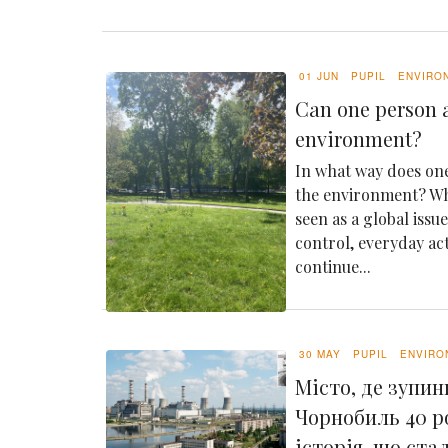
01 JUN
PUPIL
ENVIRO
Can one person a
environment?
In what way does one
the environment? Whi
seen as a global issu
control, everyday ac
continue...
30 MAY
PUPIL
ENVIRO
Місто, де зупин
Чорнобиль 40 р
історія, що ста