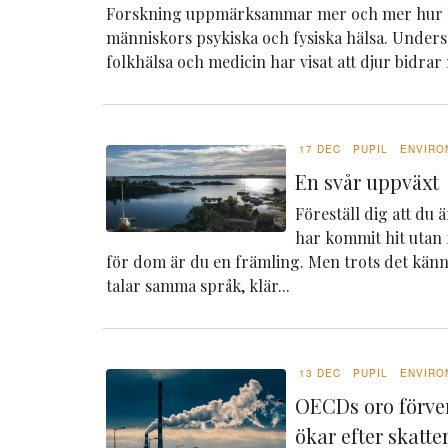
Forskning uppmärksammar mer och mer hur 
människors psykiska och fysiska hälsa. Under
folkhälsa och medicin har visat att djur bidrar
17 DEC
PUPIL
ENVIRO
En svår uppväxt
Föreställ dig att du 
har kommit hit utan f
för dom är du en främling. Men trots det känn
talar samma språk, klär...
13 DEC
PUPIL
ENVIRO
OECDs oro förve
ökar efter skatt