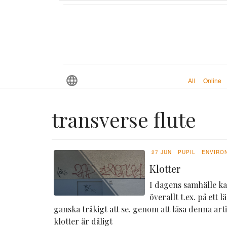
All
Online
transverse flute
27 JUN
PUPIL
ENVIRO
Klotter
I dagens samhälle ka
överallt t.ex. på ett
ganska tråkigt att se. genom att läsa denna arti
klotter är dåligt