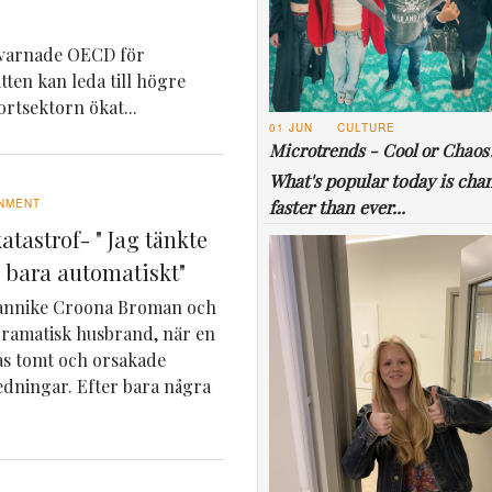
n varnade OECD för
ten kan leda till högre
rtsektorn ökat...
01 JUN
CULTURE
Microtrends - Cool or Chaos
What's popular today is cha
faster than ever...
NMENT
katastrof- " Jag tänkte
e bara automatiskt"
Jannike Croona Broman och
dramatisk husbrand, när en
ras tomt och orsakade
ledningar. Efter bara några