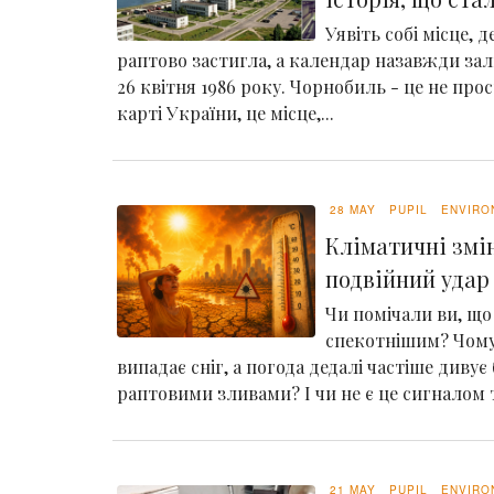
Уявіть собі місце, 
раптово застигла, а календар назавжди зал
26 квітня 1986 року. Чорнобиль - це не про
карті України, це місце,...
28 MAY
PUPIL
ENVIRO
Кліматичні змін
подвійний удар 
Чи помічали ви, що 
спекотнішим? Чому
випадає сніг, а погода дедалі частіше дивує
раптовими зливами? І чи не є це сигналом т
21 MAY
PUPIL
ENVIRO