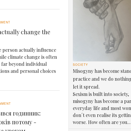
NMENT
ctually change the
 person actually influence
le climate change is often
e far beyond individual
SOCIETY
Misogyny has become stan
tions and personal choices
practice and we do nothin
let it spread.
Sexism is built into society,
misogyny has become a par
NMENT
everyday life and most wo
ився годинник:
don´t even realise its getti
оків потому -
worse. How often are you...
ла уроком