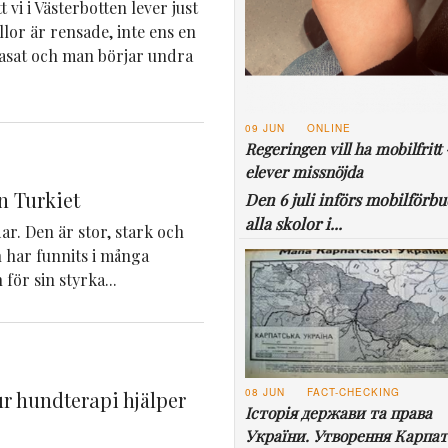
 vi i Västerbotten lever just
yllor är rensade, inte ens en
rasat och man börjar undra
09 JUN
ONLINE
Regeringen vill ha mobilfritt 
elever missnöjda
n Turkiet
Den 6 juli införs mobilförbu
alla skolor i...
r. Den är stor, stark och
 har funnits i många
för sin styrka...
08 JUN
FACT-CHECKING
r hundterapi hjälper
Історія держави та права
України. Утворення Карпат