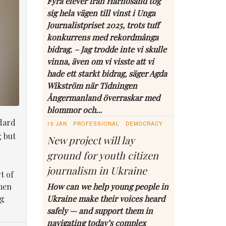
Fyra elever från Härnösand tog
sig hela vägen till vinst i Unga
Journalistpriset 2025, trots tuff
konkurrens med rekordmånga
bidrag. – Jag trodde inte vi skulle
vinna, även om vi visste att vi
hade ett starkt bidrag, säger Agda
Wikström när Tidningen
Ångermanland överraskar med
blommor och...
dard
15 JAN
PROFESSIONAL
DEMOCRACY
g but
New project will lay
ground for youth citizen
journalism in Ukraine
t of
men
How can we help young people in
ng
Ukraine make their voices heard
safely — and support them in
navigating today’s complex