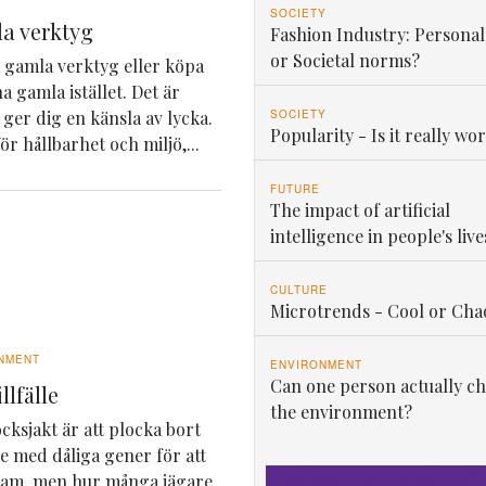
SOCIETY
a verktyg
Fashion Industry: Personal
or Societal norms?
ga gamla verktyg eller köpa
a gamla istället. Det är
SOCIETY
 ger dig en känsla av lycka.
Popularity - Is it really wor
ör hållbarhet och miljö,...
FUTURE
The impact of artificial
intelligence in people's live
CULTURE
Microtrends - Cool or Cha
NMENT
ENVIRONMENT
Can one person actually c
llfälle
the environment?
ksjakt är att plocka bort
 med dåliga gener för att
stam, men hur många jägare