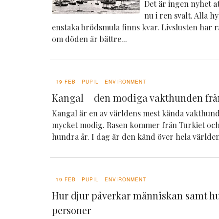
Det är ingen nyhet att
nu i ren svalt. Alla h
enstaka brödsmula finns kvar. Livslusten har 
om döden är bättre...
19 FEB
PUPIL
ENVIRONMENT
Kangal – den modiga vakthunden frå
Kangal är en av världens mest kända vakthunda
mycket modig. Rasen kommer från Turkiet och
hundra år. I dag är den känd över hela världen 
19 FEB
PUPIL
ENVIRONMENT
Hur djur påverkar människan samt hu
personer