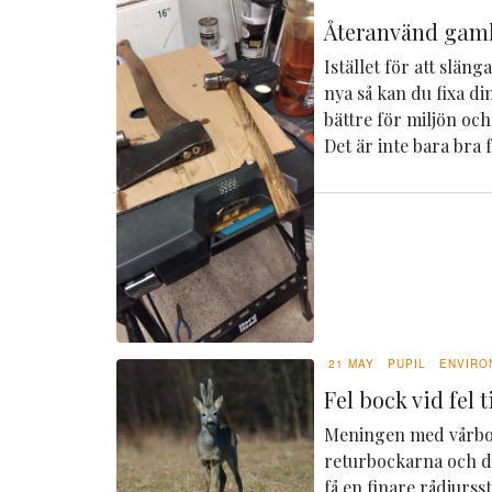
Återanvänd gaml
Istället för att slän
nya så kan du fixa din
bättre för miljön och
Det är inte bara bra f
21 MAY
PUPIL
ENVIRO
Fel bock vid fel ti
Meningen med vårboc
returbockarna och de
få en finare rådjurs