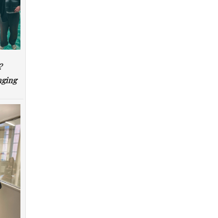
?
nging