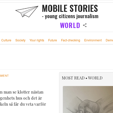
MOBILE STORIES
- young citizens journalism
WORLD
Culture
Society
Your rights
Future
Fact-checking
Environment
Demo
NMENT
MOST READ • WORLD
n man se klotter nästan
 lägenhets hus och det är
keln så får du veta varför