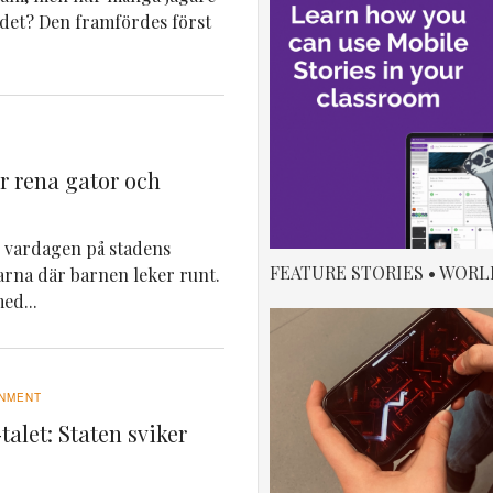
 det? Den framfördes först
ör rena gator och
ar vardagen på stadens
FEATURE STORIES • WORL
darna där barnen leker runt.
ed...
NMENT
talet: Staten sviker