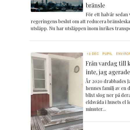
bränsle
För ett halvår seda
regeringens beslut om att reducera bränsleskat
utsläpp.
Nu har utsläppen inom inrikes transpo
13 DEC
PUPIL
ENVIRO
Från vardag till 
inte, jag agerad
År 2020 drabbades 
hennes familj av en 
blixt slog ner på de
eldsvåda i husets el 
minuter...