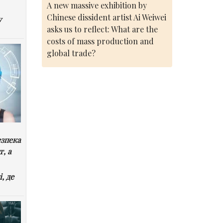
A new massive exhibition by
Chinese dissident artist Ai Weiwei
у
asks us to reflect: What are the
costs of mass production and
global trade?
езпека
т, а
, де