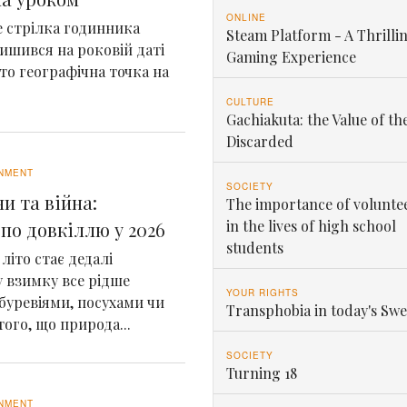
ONLINE
де стрілка годинника
Steam Platform - A Thrilli
ишився на роковій даті
Gaming Experience
сто географічна точка на
CULTURE
Gachiakuta: the Value of th
Discarded
NMENT
SOCIETY
и та війна:
The importance of volunte
in the lives of high school
по довкіллю у 2026
students
літо стає дедалі
 взимку все рідше
YOUR RIGHTS
 буревіями, посухами чи
Transphobia in today's Sw
ого, що природа...
SOCIETY
Turning 18
NMENT