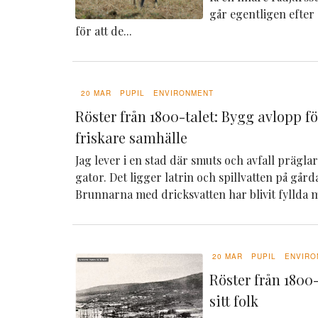
går egentligen efter
för att de...
20 MAR
PUPIL
ENVIRONMENT
Röster från 1800-talet: Bygg avlopp f
friskare samhälle
Jag lever i en stad där smuts och avfall prägl
gator. Det ligger latrin och spillvatten på går
Brunnarna med dricksvatten har blivit fyllda m
20 MAR
PUPIL
ENVIRO
Röster från 1800-
sitt folk