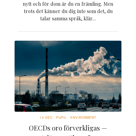
nytt och för dom är du en främling. Men
trots det känner du dig inte som det, du
talar samma språk, klär...
13 DEC
PUPIL
ENVIRONMENT
OECDs oro förverkligas —