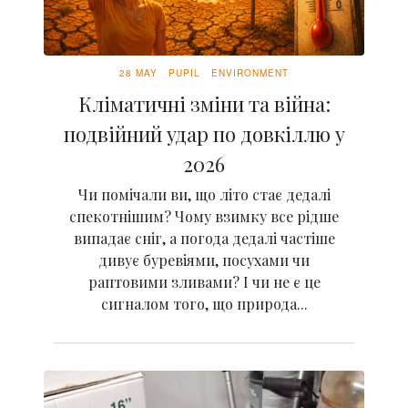
28 MAY
PUPIL
ENVIRONMENT
Кліматичні зміни та війна:
подвійний удар по довкіллю у
2026
Чи помічали ви, що літо стає дедалі
спекотнішим? Чому взимку все рідше
випадає сніг, а погода дедалі частіше
дивує буревіями, посухами чи
раптовими зливами? І чи не є це
сигналом того, що природа...