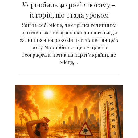
Чорнобиль 40 років потому -
історія, що стала уроком
Уявіть собі місце, де стрілка годинника
раптово застигла, а календар назавжди
залишився на роковій даті 26 квітня 1986
року. Чорнобиль - це не просто
географічна точка на карті України, це
місце,...