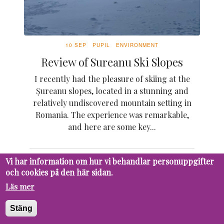
10 SEP
PUPIL
ENVIRONMENT
Review of Sureanu Ski Slopes
I recently had the pleasure of skiing at the
Șureanu slopes, located in a stunning and
relatively undiscovered mountain setting in
Romania. The experience was remarkable,
and here are some key...
Vi har information om hur vi behandlar personuppgifter
och cookies på den här sidan.
16 MAY
PUPIL
ENVIRONMENT
Läs mer
Låt djuren gå fria
Djuren är en viktig del av vårat och vår
Stäng
planets liv. Djurparker lockar besökare med