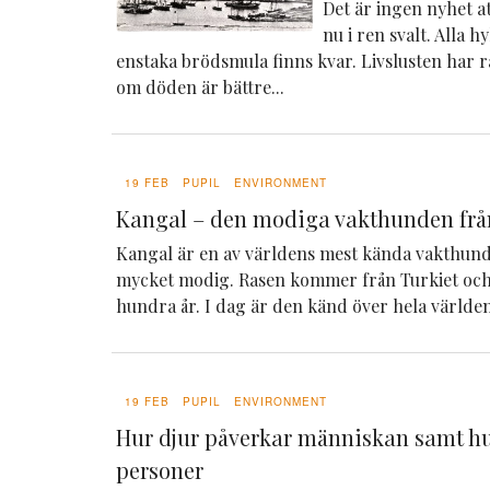
Det är ingen nyhet att
nu i ren svalt. Alla h
enstaka brödsmula finns kvar. Livslusten har 
om döden är bättre...
19 FEB
PUPIL
ENVIRONMENT
Kangal – den modiga vakthunden frå
Kangal är en av världens mest kända vakthunda
mycket modig. Rasen kommer från Turkiet och
hundra år. I dag är den känd över hela världen 
19 FEB
PUPIL
ENVIRONMENT
Hur djur påverkar människan samt hu
personer