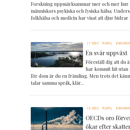
Forskning uppmärksammar mer och mer hur 
människors psykiska och fysiska hälsa. Under
folkhälsa och medicin har visat att djur bidrar
17 DEC
PUPIL
ENVIRO
En svår uppväxt
Föreställ dig att du 
har kommit hit utan f
för dom är du en främling. Men trots det känn
talar samma språk, klär...
13 DEC
PUPIL
ENVIRO
OECDs oro förve
ökar efter skatt