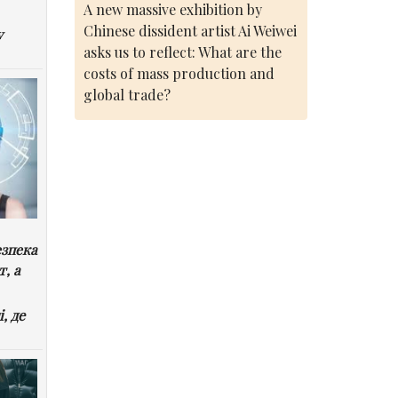
A new massive exhibition by
Chinese dissident artist Ai Weiwei
у
asks us to reflect: What are the
costs of mass production and
global trade?
езпека
т, а
, де