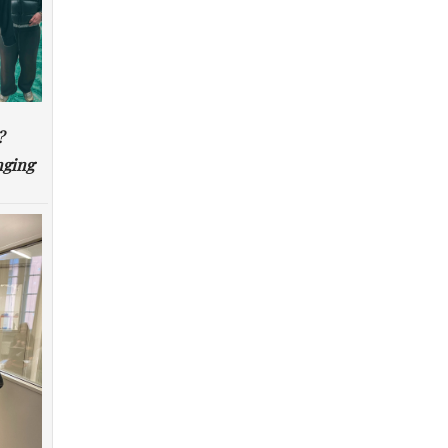
?
nging