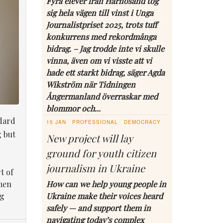
Fyra elever från Härnösand tog
sig hela vägen till vinst i Unga
Journalistpriset 2025, trots tuff
konkurrens med rekordmånga
bidrag. – Jag trodde inte vi skulle
vinna, även om vi visste att vi
hade ett starkt bidrag, säger Agda
Wikström när Tidningen
Ångermanland överraskar med
blommor och...
dard
15 JAN
PROFESSIONAL
DEMOCRACY
g but
New project will lay
ground for youth citizen
journalism in Ukraine
t of
men
How can we help young people in
ng
Ukraine make their voices heard
safely — and support them in
navigating today’s complex