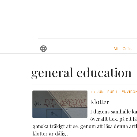
All
Online
general education
27 JUN
PUPIL
ENVIRO
Klotter
I dagens samhälle ka
överallt t.ex. på ett
ganska tråkigt att se. genom att läsa denna arti
klotter är dåligt