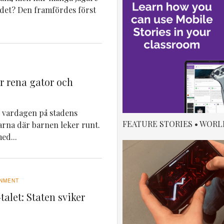
 det? Den framfördes först
ör rena gator och
ar vardagen på stadens
FEATURE STORIES • WORL
darna där barnen leker runt.
ed...
NMENT
talet: Staten sviker