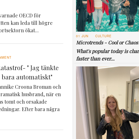
n varnade OECD för
ten kan leda till högre
rtsektorn ökat...
01 JUN
CULTURE
Microtrends - Cool or Chaos
What's popular today is cha
faster than ever...
NMENT
katastrof- " Jag tänkte
e bara automatiskt"
Jannike Croona Broman och
dramatisk husbrand, när en
ras tomt och orsakade
ledningar. Efter bara några