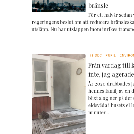
bränsle
För ett halvår seda
regeringens beslut om att reducera bränsleskat
utsläpp.
Nu har utsläppen inom inrikes transpo
13 DEC
PUPIL
ENVIRO
Från vardag till 
inte, jag agerad
År 2020 drabbades 
hennes familj av en 
blixt slog ner på de
eldsvåda i husets el 
minuter...