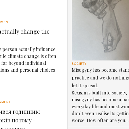
NMENT
ctually change the
 person actually influence
le climate change is often
e far beyond individual
SOCIETY
Misogyny has become stan
tions and personal choices
practice and we do nothin
let it spread.
Sexism is built into society,
misogyny has become a par
NMENT
everyday life and most wo
ився годинник:
don´t even realise its getti
оків потому -
worse. How often are you...
ла уроком