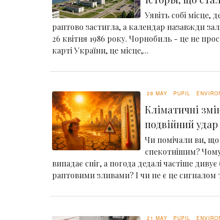
Уявіть собі місце, 
раптово застигла, а календар назавжди зал
26 квітня 1986 року. Чорнобиль - це не про
карті України, це місце,...
28 MAY
PUPIL
ENVIRO
Кліматичні змін
подвійний удар 
Чи помічали ви, що 
спекотнішим? Чому
випадає сніг, а погода дедалі частіше дивує
раптовими зливами? І чи не є це сигналом т
21 MAY
PUPIL
ENVIRO