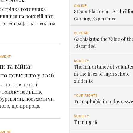
ONLINE
де стрілка годинника
Steam Platform - A Thrilli
ишився на роковій даті
Gaming Experience
сто географічна точка на
CULTURE
Gachiakuta: the Value of th
Discarded
NMENT
SOCIETY
и та війна:
The importance of volunte
in the lives of high school
по довкіллю у 2026
students
літо стає дедалі
 взимку все рідше
YOUR RIGHTS
 буревіями, посухами чи
Transphobia in today's Sw
ого, що природа...
SOCIETY
Turning 18
NMENT