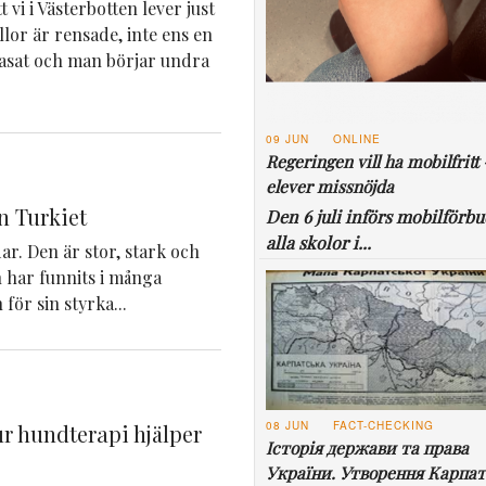
 vi i Västerbotten lever just
yllor är rensade, inte ens en
rasat och man börjar undra
09 JUN
ONLINE
Regeringen vill ha mobilfritt 
elever missnöjda
n Turkiet
Den 6 juli införs mobilförbu
alla skolor i...
r. Den är stor, stark och
 har funnits i många
för sin styrka...
08 JUN
FACT-CHECKING
r hundterapi hjälper
Історія держави та права
України. Утворення Карпат