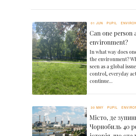
01 JUN
PUPIL
ENVIRO
Can one person a
environment?
In what way does one
the environment? Whi
seen as a global issu
control, everyday ac
continue...
30 MAY
PUPIL
ENVIRO
Місто, де зупин
Чорнобиль 40 р
історія, що ста