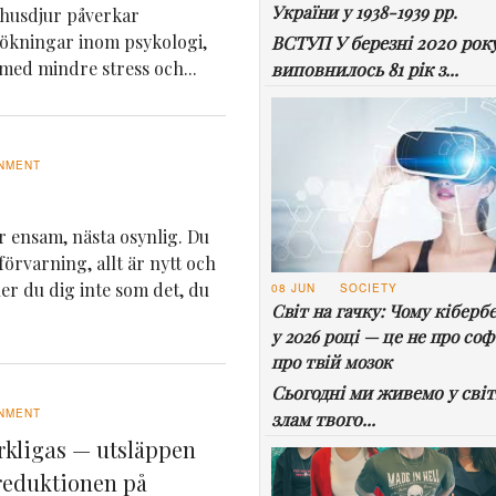
України у 1938-1939 рр.
husdjur påverkar
sökningar inom psykologi,
ВСТУП У березні 2020 рок
 med mindre stress och...
виповнилось 81 рік з...
NMENT
är ensam, nästa osynlig. Du
örvarning, allt är nytt och
er du dig inte som det, du
08 JUN
SOCIETY
Світ на гачку: Чому кіберб
у 2026 році — це не про соф
про твій мозок
Сьогодні ми живемо у світі
NMENT
злам твого...
rkligas — utsläppen
ereduktionen på