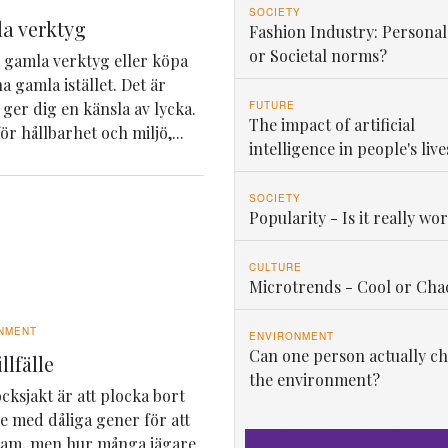
SOCIETY
a verktyg
Fashion Industry: Personal
or Societal norms?
ga gamla verktyg eller köpa
a gamla istället. Det är
FUTURE
 ger dig en känsla av lycka.
The impact of artificial
ör hållbarhet och miljö,...
intelligence in people's live
SOCIETY
Popularity - Is it really wor
CULTURE
Microtrends - Cool or Cha
NMENT
ENVIRONMENT
Can one person actually c
llfälle
the environment?
ksjakt är att plocka bort
 med dåliga gener för att
stam, men hur många jägare