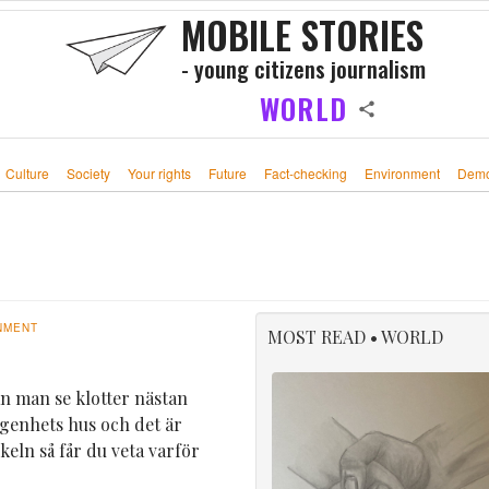
MOBILE STORIES
- young citizens journalism
WORLD
Culture
Society
Your rights
Future
Fact-checking
Environment
Demo
NMENT
MOST READ • WORLD
n man se klotter nästan
 lägenhets hus och det är
keln så får du veta varför