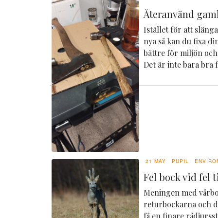
Återanvänd gaml
Istället för att slän
nya så kan du fixa din
bättre för miljön och
Det är inte bara bra f
21 MAY
PUPIL
ENVIRO
Fel bock vid fel ti
Meningen med vårboc
returbockarna och de
få en finare rådjurs