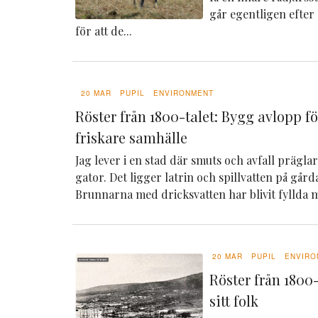
går egentligen efter
för att de...
20 MAR
PUPIL
ENVIRONMENT
Röster från 1800-talet: Bygg avlopp f
friskare samhälle
Jag lever i en stad där smuts och avfall prägl
gator. Det ligger latrin och spillvatten på går
Brunnarna med dricksvatten har blivit fyllda m
20 MAR
PUPIL
ENVIRO
Röster från 1800-
sitt folk