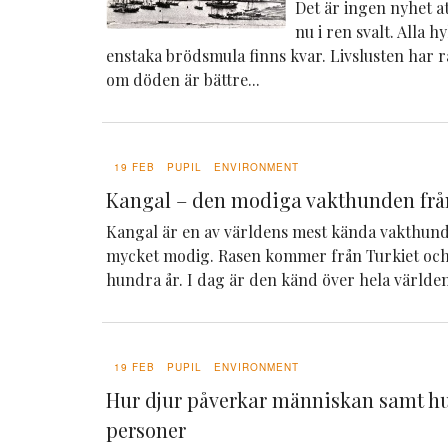
Det är ingen nyhet att
nu i ren svalt. Alla h
enstaka brödsmula finns kvar. Livslusten har 
om döden är bättre...
19 FEB
PUPIL
ENVIRONMENT
Kangal – den modiga vakthunden frå
Kangal är en av världens mest kända vakthunda
mycket modig. Rasen kommer från Turkiet och
hundra år. I dag är den känd över hela världen 
19 FEB
PUPIL
ENVIRONMENT
Hur djur påverkar människan samt hu
personer