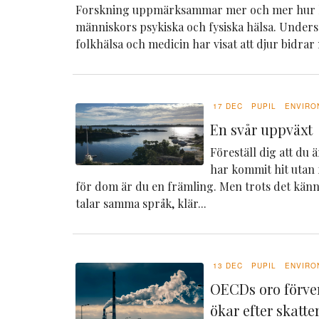
Forskning uppmärksammar mer och mer hur 
människors psykiska och fysiska hälsa. Under
folkhälsa och medicin har visat att djur bidrar
17 DEC
PUPIL
ENVIRO
En svår uppväxt
Föreställ dig att du 
har kommit hit utan f
för dom är du en främling. Men trots det känn
talar samma språk, klär...
13 DEC
PUPIL
ENVIRO
OECDs oro förve
ökar efter skatt