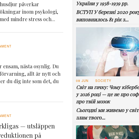
України у 1938-1939 рр.
husdjur påverkar
sökningar inom psykologi,
ВСТУП У березні 2020 рок
 med mindre stress och...
виповнилось 81 рік з...
NMENT
är ensam, nästa osynlig. Du
örvarning, allt är nytt och
er du dig inte som det, du
08 JUN
SOCIETY
Світ на гачку: Чому кіберб
у 2026 році — це не про соф
про твій мозок
Сьогодні ми живемо у світі
NMENT
злам твого...
rkligas — utsläppen
ereduktionen på