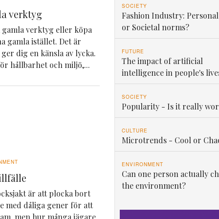
SOCIETY
a verktyg
Fashion Industry: Personal
or Societal norms?
ga gamla verktyg eller köpa
a gamla istället. Det är
FUTURE
 ger dig en känsla av lycka.
The impact of artificial
ör hållbarhet och miljö,...
intelligence in people's live
SOCIETY
Popularity - Is it really wor
CULTURE
Microtrends - Cool or Cha
NMENT
ENVIRONMENT
Can one person actually c
llfälle
the environment?
ksjakt är att plocka bort
 med dåliga gener för att
stam, men hur många jägare