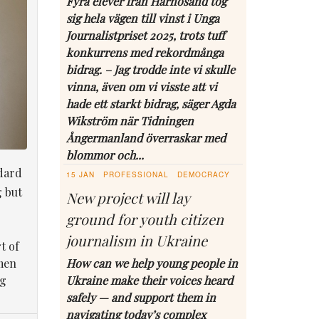
Fyra elever från Härnösand tog
sig hela vägen till vinst i Unga
Journalistpriset 2025, trots tuff
konkurrens med rekordmånga
bidrag. – Jag trodde inte vi skulle
vinna, även om vi visste att vi
hade ett starkt bidrag, säger Agda
Wikström när Tidningen
Ångermanland överraskar med
blommor och...
dard
15 JAN
PROFESSIONAL
DEMOCRACY
g but
New project will lay
ground for youth citizen
journalism in Ukraine
t of
men
How can we help young people in
ng
Ukraine make their voices heard
safely — and support them in
navigating today’s complex