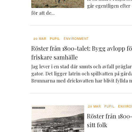
går egentligen efter
för att de...
20 MAR
PUPIL
ENVIRONMENT
Röster från 1800-talet: Bygg avlopp f
friskare samhälle
Jag lever i en stad där smuts och avfall prägl
gator. Det ligger latrin och spillvatten på går
Brunnarna med dricksvatten har blivit fyllda m
20 MAR
PUPIL
ENVIRO
Röster från 1800-
sitt folk