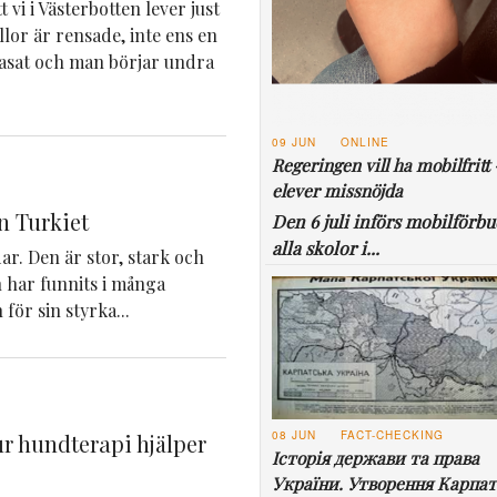
 vi i Västerbotten lever just
yllor är rensade, inte ens en
rasat och man börjar undra
09 JUN
ONLINE
Regeringen vill ha mobilfritt 
elever missnöjda
n Turkiet
Den 6 juli införs mobilförbu
alla skolor i...
r. Den är stor, stark och
 har funnits i många
för sin styrka...
08 JUN
FACT-CHECKING
r hundterapi hjälper
Історія держави та права
України. Утворення Карпат