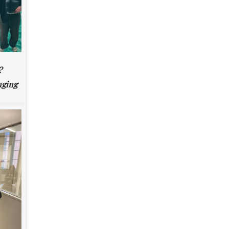
?
nging