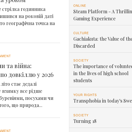
ONLINE
де стрілка годинника
Steam Platform - A Thrilli
ишився на роковій даті
Gaming Experience
сто географічна точка на
CULTURE
Gachiakuta: the Value of th
Discarded
NMENT
SOCIETY
и та війна:
The importance of volunte
in the lives of high school
по довкіллю у 2026
students
літо стає дедалі
 взимку все рідше
YOUR RIGHTS
 буревіями, посухами чи
Transphobia in today's Sw
ого, що природа...
SOCIETY
Turning 18
NMENT