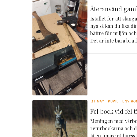
Återanvänd gaml
Istället för att slän
nya så kan du fixa din
bättre för miljön och
Det är inte bara bra f
21 MAY
PUPIL
ENVIRO
Fel bock vid fel ti
Meningen med vårboc
returbockarna och de
få en finare rådjurs