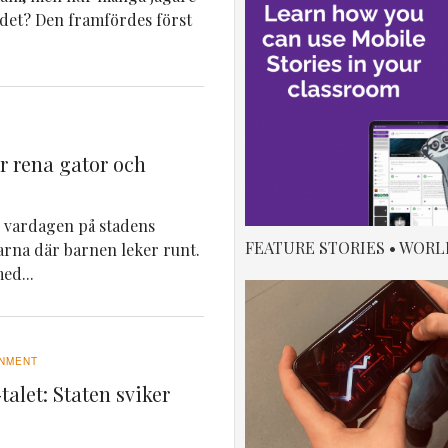
 det? Den framfördes först
ör rena gator och
ar vardagen på stadens
FEATURE STORIES • WORL
darna där barnen leker runt.
ed...
NMENT
talet: Staten sviker