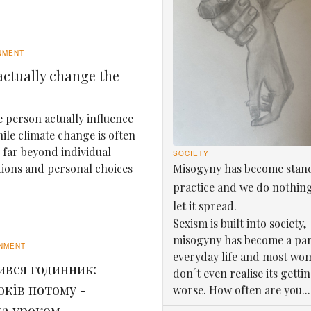
NMENT
ctually change the
 person actually influence
le climate change is often
e far beyond individual
SOCIETY
Misogyny has become stan
tions and personal choices
practice and we do nothin
let it spread.
Sexism is built into society,
misogyny has become a par
NMENT
everyday life and most wo
ився годинник:
don´t even realise its getti
оків потому -
worse. How often are you...
ла уроком