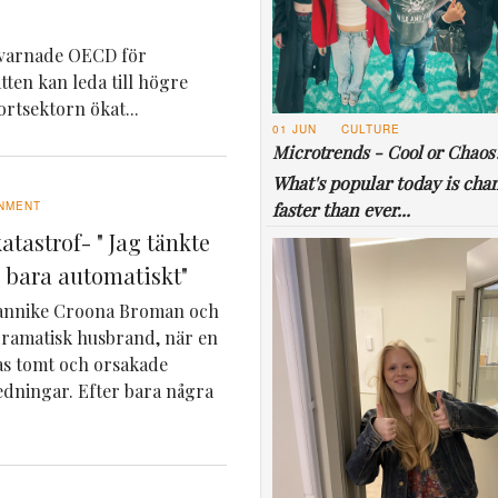
n varnade OECD för
ten kan leda till högre
rtsektorn ökat...
01 JUN
CULTURE
Microtrends - Cool or Chaos
What's popular today is cha
faster than ever...
NMENT
katastrof- " Jag tänkte
e bara automatiskt"
Jannike Croona Broman och
dramatisk husbrand, när en
ras tomt och orsakade
ledningar. Efter bara några