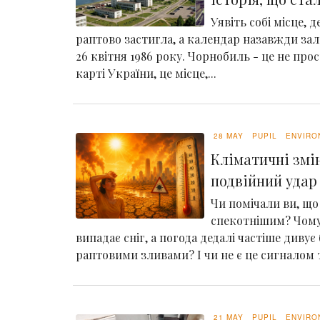
Уявіть собі місце, 
раптово застигла, а календар назавжди зал
26 квітня 1986 року. Чорнобиль - це не про
карті України, це місце,...
28 MAY
PUPIL
ENVIRO
Кліматичні змін
подвійний удар 
Чи помічали ви, що 
спекотнішим? Чому
випадає сніг, а погода дедалі частіше дивує
раптовими зливами? І чи не є це сигналом т
21 MAY
PUPIL
ENVIRO