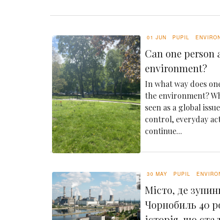
01 JUN
PUPIL
ENVIRO
Can one person a
environment?
In what way does one
the environment? Whi
seen as a global issu
control, everyday ac
continue...
30 MAY
PUPIL
ENVIRO
Місто, де зупин
Чорнобиль 40 р
історія, що ста