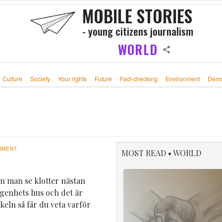
MOBILE STORIES
- young citizens journalism
WORLD
Culture
Society
Your rights
Future
Fact-checking
Environment
Demo
NMENT
MOST READ • WORLD
n man se klotter nästan
 lägenhets hus och det är
keln så får du veta varför