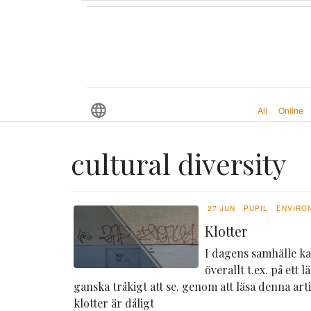
All
Online
cultural diversity
27 JUN
PUPIL
ENVIRO
Klotter
I dagens samhälle ka
överallt t.ex. på ett
ganska tråkigt att se. genom att läsa denna arti
klotter är dåligt