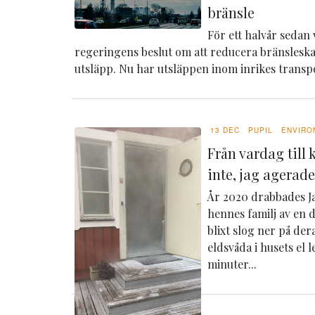
bränsle
För ett halvår seda
regeringens beslut om att reducera bränsleskat
utsläpp.
Nu har utsläppen inom inrikes transpo
13 DEC
PUPIL
ENVIRO
Från vardag till 
inte, jag agerad
År 2020 drabbades 
hennes familj av en 
blixt slog ner på de
eldsvåda i husets el 
minuter...