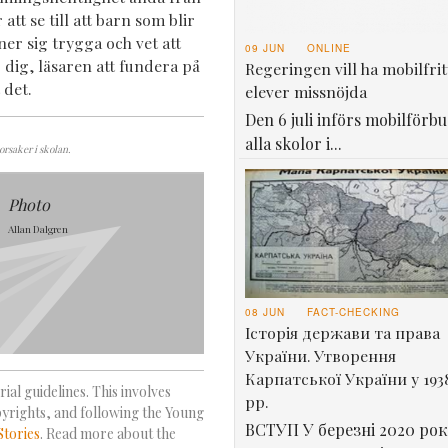
tt se till att barn som blir
ner sig trygga och vet att
09 JUN
ONLINE
 dig, läsaren att fundera på
Regeringen vill ha mobilfrit
 det.
elever missnöjda
Den 6 juli införs mobilförbu
alla skolor i...
orsaker i skolan.
Photo
Allan Dalgren
08 JUN
FACT-CHECKING
Історія держави та права
України. Утворення
Карпатської України у 193
ial guidelines. This involves
рр.
pyrights, and following the Young
ВСТУП У березні 2020 рок
Stories
. Read more about the