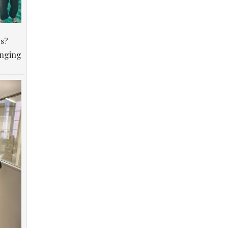
os?
anging