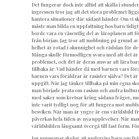
Det fungerar dock inte alltid att skälla i stunde
ingressen tror jag att det stora problemet ligge
hantera situationer där sådant händer. Om vi s
måste man bilda en uppfattning hos barn tidigt i 
borde vara en väsentlig del av läroplanen att 
från början. Jag tror att mobbning på grund av 
helhet är rotad i okunnighet och rädslan för 
Många skulle förmodligen svara med att det är
problemet, och det är deras ansvar att lära ba
tillbaka är: Vad händer då med barnen vars föräl
barnen vars föräldrar är rasister själva? Det är
uppgift. När jag tänker tillbaka på min egna sk
man började prata om rasism och andra kulturer
med saker som kretsar kring sådana frågor, m
inte varit tydligt nog för att fungera mot mobb
besviken. När man är yngre är ens världsbild fr
påverkas hela tiden av nya upplevelser. När man
världsbilden långsamt övergå till fast form. För
Jag uppmanar skolor att undervisa barn om frä