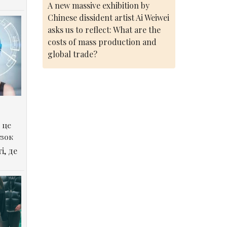
A new massive exhibition by
Chinese dissident artist Ai Weiwei
asks us to reflect: What are the
costs of mass production and
global trade?
 це
озок
і, де