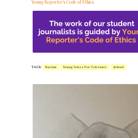
Young Reporter's Code of Ethics
.
TAGS:
Racism
Young Voices For Tolerance
School