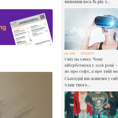
виповнилось 81 рік з...
08 JUN
SOCIETY
Світ на гачку: Чому
кібербезпека у 2026 році —
не про софт, а про твій м
Сьогодні ми живемо у світ
злам твого...