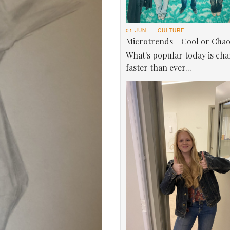
01 JUN
CULTURE
Microtrends - Cool or Cha
What's popular today is ch
faster than ever...