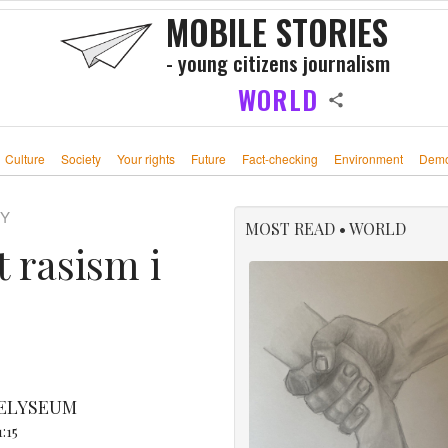
MOBILE STORIES
- young citizens journalism
WORLD
Culture
Society
Your rights
Future
Fact-checking
Environment
Demo
TY
MOST READ • WORLD
 rasism i
 ELYSEUM
:15