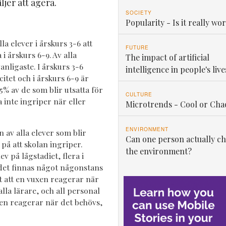
ljer att agera.
SOCIETY
Popularity - Is it really wor
a elever i årskurs 3-6 att
FUTURE
i årskurs 6-9. Av alla
The impact of artificial
nligaste. I årskurs 3-6
intelligence in people's live
tet och i årskurs 6-9 är
5% av de som blir utsatta för
CULTURE
a inte ingriper när eller
Microtrends - Cool or Cha
ENVIRONMENT
n av alla elever som blir
Can one person actually c
 på att skolan ingriper.
the environment?
ev på lågstadiet, flera i
 det finnas något någonstans
rt att en vuxen reagerar när
la lärare, och all personal
igen reagerar när det behövs,