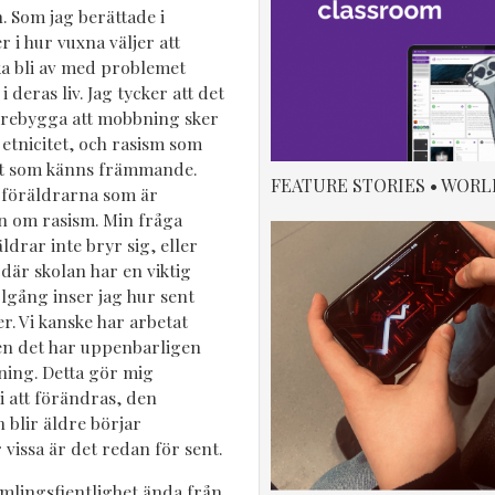
n. Som jag berättade i
r i hur vuxna väljer att
ka bli av med problemet
deras liv. Jag tycker att det
förebygga att mobbning sker
etnicitet, och rasism som
det som känns främmande.
FEATURE STORIES • WORL
 föräldrarna som är
rn om rasism. Min fråga
drar inte bryr sig, eller
 där skolan har en viktig
olgång inser jag hur sent
. Vi kanske har arbetat
en det har uppenbarligen
ning. Detta gör mig
i att förändras, den
 blir äldre börjar
 vissa är det redan för sent.
mlingsfientlighet ända från