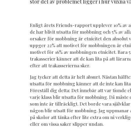
stor del av problemet ligger i hur vuxna vä
Enligt årets Friends-rapport upplever 10% av all
de har blivit utsatta för mobbning och 5% av alla 
orsaker för mobbning är etnicitet den absolut va
uppger 22% att motivet för mobbningen är etnici
motivet för 16% av mobbningen etnicitet. Bara 5
trakasserier känner att de kan lita på att lärarn
efter att trakasserierna sker.
Jag tycker att detta är helt absurt. Nästan hälfte
utsatta för mobbning känner att de inte kan lita
Föreställ dig detta: Det innebär att var tionde el
varje klass blir utsatta för mobbning. Då måste
som inte är tillräckligt. Det borde vara självkla
någon blir utsatt för mobbning. Jag uppmanar al
på skolor att tänka efter lite extra om ni verkl
eller om vissa saker slipper undan.