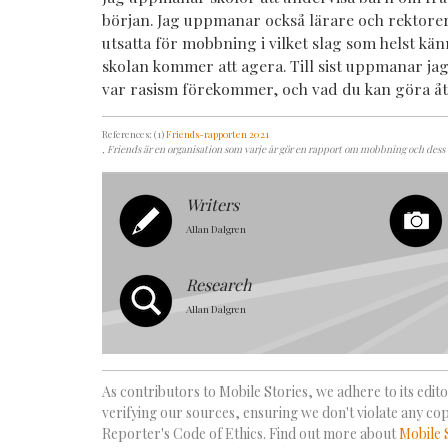
början. Jag uppmanar också lärare och rektorer a
utsatta för mobbning i vilket slag som helst kän
skolan kommer att agera. Till sist uppmanar jag
var rasism förekommer, och vad du kan göra åt
References: (1)
Friends-rapporten 2021
, Friends är en organisation som varje år gör en rapport om mobbning och dess 
Writers
Allan Dalgren
Research
Allan Dalgren
As contributors to Mobile Stories, we adhere to its editor
verifying our sources, ensuring we don't violate any co
Reporter's Code of Ethics. Find out more about
Mobile 