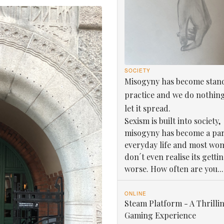
SOCIETY
Misogyny has become stan
practice and we do nothin
let it spread.
Sexism is built into society,
misogyny has become a par
everyday life and most wo
don´t even realise its getti
worse. How often are you...
ONLINE
Steam Platform - A Thrilli
Gaming Experience