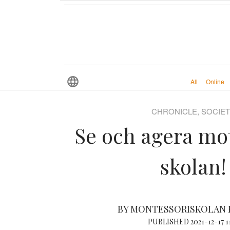
All
Online
CHRONICLE, SOCIE
Se och agera mot
skolan!
BY MONTESSORISKOLAN
PUBLISHED 2021-12-17 11