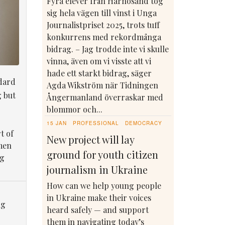
Fyra elever från Härnösand tog
sig hela vägen till vinst i Unga
Journalistpriset 2025, trots tuff
konkurrens med rekordmånga
bidrag. – Jag trodde inte vi skulle
vinna, även om vi visste att vi
hade ett starkt bidrag, säger
dard
Agda Wikström när Tidningen
g but
Ångermanland överraskar med
blommor och...
15 JAN
PROFESSIONAL
DEMOCRACY
t of
New project will lay
men
ground for youth citizen
ng
journalism in Ukraine
How can we help young people
in Ukraine make their voices
ng
heard safely — and support
them in navigating today’s