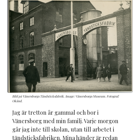
Bild på Vänersborgs Tändsticksfabrik. Image: Vänersborgs Museum. Fotograf:
Okänd.
Jag är tretton år gammal och bor i
Vänersborg med min familj. Varje morgon
går jag inte till skolan, utan till arbetet i
tändsticksfabriken. Mina händer är redan