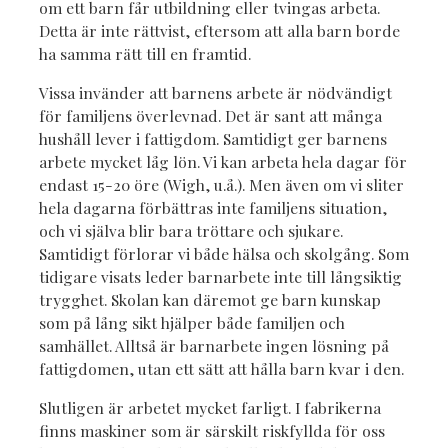
om ett barn får utbildning eller tvingas arbeta.
Detta är inte rättvist, eftersom att alla barn borde
ha samma rätt till en framtid.
Vissa invänder att barnens arbete är nödvändigt
för familjens överlevnad. Det är sant att många
hushåll lever i fattigdom. Samtidigt ger barnens
arbete mycket låg lön. Vi kan arbeta hela dagar för
endast 15-20 öre (Wigh, u.å.). Men även om vi sliter
hela dagarna förbättras inte familjens situation,
och vi själva blir bara tröttare och sjukare.
Samtidigt förlorar vi både hälsa och skolgång. Som
tidigare visats leder barnarbete inte till långsiktig
trygghet. Skolan kan däremot ge barn kunskap
som på lång sikt hjälper både familjen och
samhället. Alltså är barnarbete ingen lösning på
fattigdomen, utan ett sätt att hålla barn kvar i den.
Slutligen är arbetet mycket farligt. I fabrikerna
finns maskiner som är särskilt riskfyllda för oss