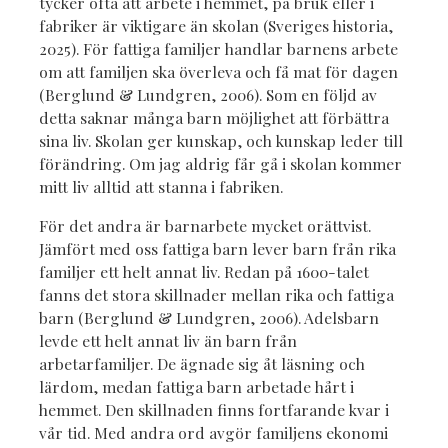
tycker ofta att arbete i hemmet, på bruk eller i
fabriker är viktigare än skolan (Sveriges historia,
2025). För fattiga familjer handlar barnens arbete
om att familjen ska överleva och få mat för dagen
(Berglund & Lundgren, 2006). Som en följd av
detta saknar många barn möjlighet att förbättra
sina liv. Skolan ger kunskap, och kunskap leder till
förändring. Om jag aldrig får gå i skolan kommer
mitt liv alltid att stanna i fabriken.
För det andra är barnarbete mycket orättvist.
Jämfört med oss fattiga barn lever barn från rika
familjer ett helt annat liv. Redan på 1600-talet
fanns det stora skillnader mellan rika och fattiga
barn (Berglund & Lundgren, 2006). Adelsbarn
levde ett helt annat liv än barn från
arbetarfamiljer. De ägnade sig åt läsning och
lärdom, medan fattiga barn arbetade hårt i
hemmet. Den skillnaden finns fortfarande kvar i
vår tid. Med andra ord avgör familjens ekonomi