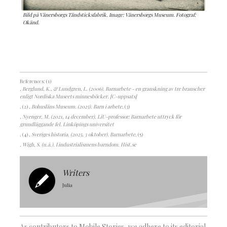
Bild på Vänersborgs Tändsticksfabrik. Image: Vänersborgs Museum. Fotograf:
Okänd.
References: (1)
, Berglund, K., & Lundgren, L. (2006). Barnarbete - en granskning av tre branscher
enligt Nordiska Museets minnesböcker. [C-uppsats]
, (2)
, Bohusläns Museum. (2025). Barn i arbete
, (3)
, Nyenger, M. (2021, 14 december). LiU-professor: Barnarbete uttryck för
grundläggande fel. Linköpings universitet
, (4)
, Sveriges historia. (2025, 3 oktober). Barnarbete
, (5)
, Wigh, S. (u.å.). I industrialismens barndom. Hist.se
Writers
Julia
As contributors to Mobile Stories, we adhere to its editorial