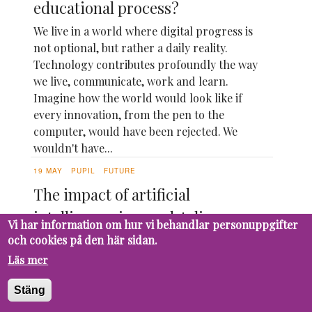
educational process?
We live in a world where digital progress is
not optional, but rather a daily reality.
Technology contributes profoundly the way
we live, communicate, work and learn.
Imagine how the world would look like if
every innovation, from the pen to the
computer, would have been rejected. We
wouldn't have...
19 MAY
PUPIL
FUTURE
The impact of artificial
intelligence in people's lives
Vi har information om hur vi behandlar personuppgifter
och cookies på den här sidan.
Artificial Intelligence (AI) is evolving in a
rapid and continuous way, marking a
Läs mer
significant leap in the interaction between
humans and technology. This formidable
Stäng
innovation can be very easily adapted and