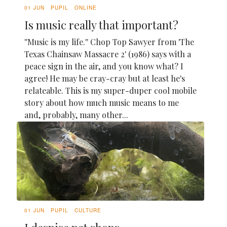
01 JUN
PUPIL
ONLINE
Is music really that important?
''Music is my life.'' Chop Top Sawyer from 'The
Texas Chainsaw Massacre 2' (1986) says with a
peace sign in the air, and you know what? I
agree! He may be cray-cray but at least he's
relateable. This is my super-duper cool mobile
story about how much music means to me
and, probably, many other...
01 JUN
PUPIL
CULTURE