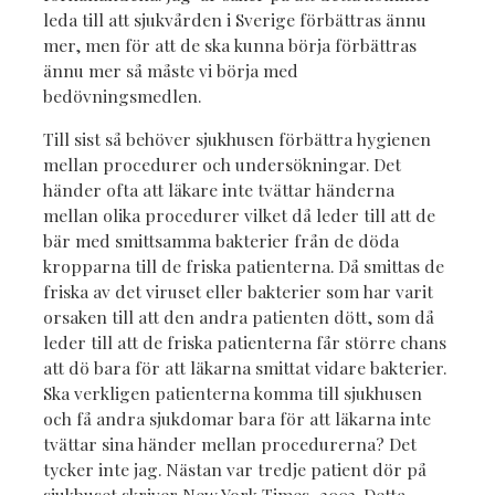
leda till att sjukvården i Sverige förbättras ännu
mer, men för att de ska kunna börja förbättras
ännu mer så måste vi börja med
bedövningsmedlen.
Till sist så behöver sjukhusen förbättra hygienen
mellan procedurer och undersökningar. Det
händer ofta att läkare inte tvättar händerna
mellan olika procedurer vilket då leder till att de
bär med smittsamma bakterier från de döda
kropparna till de friska patienterna. Då smittas de
friska av det viruset eller bakterier som har varit
orsaken till att den andra patienten dött, som då
leder till att de friska patienterna får större chans
att dö bara för att läkarna smittat vidare bakterier.
Ska verkligen patienterna komma till sjukhusen
och få andra sjukdomar bara för att läkarna inte
tvättar sina händer mellan procedurerna? Det
tycker inte jag. Nästan var tredje patient dör på
sjukhuset skriver New York Times, 2003. Detta