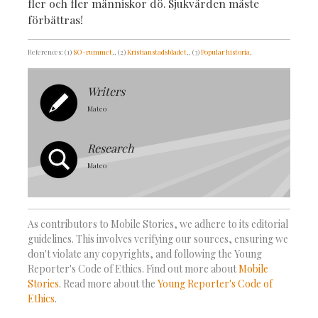
fler och fler människor dö. Sjukvården måste
förbättras!
References: (1)
SO-rummet
,
, (2)
Kristianstadsbladet
,
, (3)
Popular historia
,
Writers
Mateo
Research
Mateo
As contributors to Mobile Stories, we adhere to its editorial
guidelines. This involves verifying our sources, ensuring we
don't violate any copyrights, and following the Young
Reporter's Code of Ethics. Find out more about
Mobile
Stories
. Read more about the
Young Reporter's Code of
Ethics
.