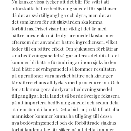
Nu kanske vissa tycker att det blir för svårt att
införskaffa bättre bedövningsmedel för sjukhusen
då det är svårtillgängliga och dyra, men det är
det som krävs för att sjukvården ska kunna
förbättras. Priset visar hur viktigt det är med
bättre anestetika då de dyrare medel kostar mer
eftersom det använder bättre ingredienser, vilket
leder till en bättre effekt. Om sjukhusen förbättrar
sina bedövningsmedel så garanteras det då att det
kommer bli bättre förändringar inom sjukvården.
Med bättre sövningsmedel så kommer resultaten
på operationer vara mycket bättre och kirurger
får större chans att lyckas med procedurerna. Och
för att kunna göra de dyrare bedövningsmedel
tillgängliga i hela landet så borde Sverige fokusera
på att importera bedövningsmedel och sedan dela
ut dem jämnt i landet. Detta bidrar ju då till att alla
människor kommer kunna ha tillgång till dessa
nya bedövningsmedel och de förbättrade sjukhus
förhållandena. Jag är säker på att detta kommer