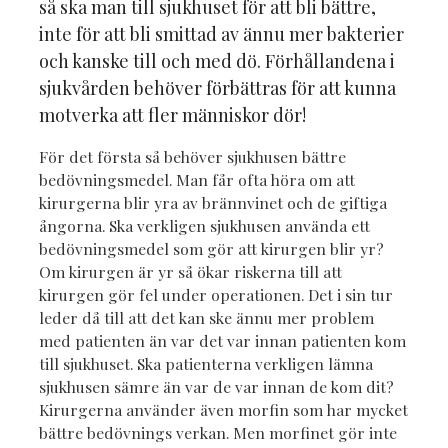
så ska man till sjukhuset för att bli bättre,
inte för att bli smittad av ännu mer bakterier
och kanske till och med dö. Förhållandena i
sjukvården behöver förbättras för att kunna
motverka att fler människor dör!
För det första så behöver sjukhusen bättre
bedövningsmedel. Man får ofta höra om att
kirurgerna blir yra av brännvinet och de giftiga
ångorna. Ska verkligen sjukhusen använda ett
bedövningsmedel som gör att kirurgen blir yr?
Om kirurgen är yr så ökar riskerna till att
kirurgen gör fel under operationen. Det i sin tur
leder då till att det kan ske ännu mer problem
med patienten än var det var innan patienten kom
till sjukhuset. Ska patienterna verkligen lämna
sjukhusen sämre än var de var innan de kom dit?
Kirurgerna använder även morfin som har mycket
bättre bedövnings verkan. Men morfinet gör inte