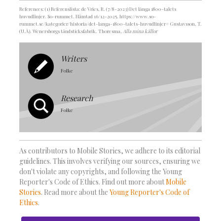
References: (1) Referenslista: de Vries, R. (7/8-2023) Det långa 1800-talets
huvudlinjer. So-rummet. Hämtad 16/12-2025. https://www.so-
rummet.se/kategorier/historia/det-langa-1800-talets-huvudlinjer# Gustavsson, T.
(U.Å). Wenersborgs tändsticksfabrik. Thoresma
, Alla mina källor
Writers
Folke
Research
Folke
As contributors to Mobile Stories, we adhere to its editorial
guidelines. This involves verifying our sources, ensuring we
don't violate any copyrights, and following the Young
Reporter's Code of Ethics. Find out more about
Mobile
Stories
. Read more about the
Young Reporter's Code of
Ethics
.