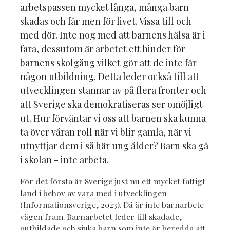
arbetspassen mycket långa, många barn
skadas och får men för livet. Vissa till och
med dör. Inte nog med att barnens hälsa är i
fara, dessutom är arbetet ett hinder för
barnens skolgång vilket gör att de inte får
någon utbildning. Detta leder också till att
utvecklingen stannar av på flera fronter och
att Sverige ska demokratiseras ser omöjligt
ut. Hur förväntar vi oss att barnen ska kunna
ta över våran roll när vi blir gamla, när vi
utnyttjar dem i så här ung ålder? Barn ska gå
i skolan - inte arbeta.
För det första är Sverige just nu ett mycket fattigt
land i behov av vara med i utvecklingen
(Informationsverige, 2023). Då är inte barnarbete
vägen fram. Barnarbetet leder till skadade,
outbildade och sjuka barn som inte är beredda att