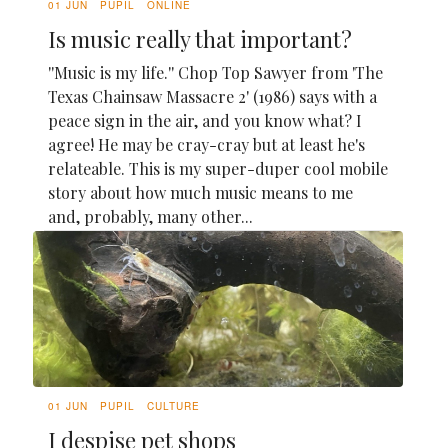
01 JUN
PUPIL
ONLINE
Is music really that important?
''Music is my life.'' Chop Top Sawyer from 'The
Texas Chainsaw Massacre 2' (1986) says with a
peace sign in the air, and you know what? I
agree! He may be cray-cray but at least he's
relateable. This is my super-duper cool mobile
story about how much music means to me
and, probably, many other...
01 JUN
PUPIL
CULTURE
I despise pet shops