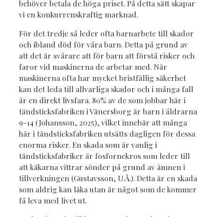
behöver betala de höga priset. På detta sätt skapar
vi en konkurrenskraftig marknad.
För det tredje så leder ofta barnarbete till skador
och ibland död för våra barn. Detta på grund av
att det är svårare att för barn att förstå risker och
faror vid maskinerna de arbetar med. När
maskinerna ofta har mycket bristfällig säkerhet
kan det leda till allvarliga skador och i många fall
är en direkt livsfara. 80% av de som jobbar här i
tändsticksfabriken i Vänersborg är barn i åldrarna
9-14 (Johansson, 2025), vilket innebär att många
här i tändsticksfabriken utsätts dagligen för dessa
enorma risker. En skada som är vanlig i
tändsticksfabriker är fosfornekros som leder till
att käkarna vittrar sönder på grund av ämnen i
tillverkningen (Gustavsson, U.Å.). Detta är en skada
som aldrig kan läka utan är något som de kommer
få leva med livet ut.