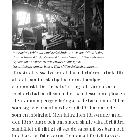
Interiör från Uddevalla tändsticksfabrik 1915. Via remdriften i taket
drev en ångmaskin de olika maskinerna i fabriken. Många allvarliga
olyckor hände när arbetare fastnade i denna typ av
transmissionsremmar. Image: Thure Nilén/Bohusläns museum.
förstår att vissa tycker att barn behöver arbeta för
att det i sin tur ska hjälpa deras familjer
ekonomiskt. Det är också viktigt att kunna vara
med och bidra till samhället och dessutom tjäna en
liten summa pengar. Många av de barn i min ålder
som jag har pratat med ser därför barnarbetet
som en möjlighet. Men fattigdom försvinner inte,
den förs vidare och om staten skulle vilja förbättra
samhället på riktigt så ska de satsa på oss barn och
inte bara på fabrikerna. Genom att fortsätta göra