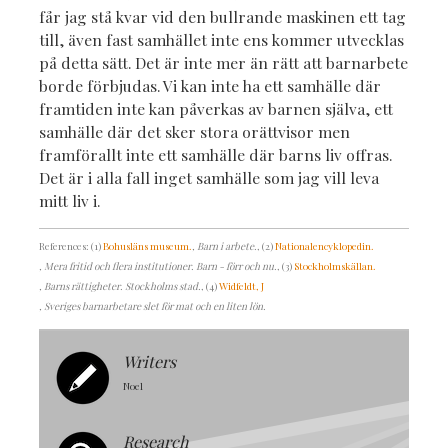
får jag stå kvar vid den bullrande maskinen ett tag
till, även fast samhället inte ens kommer utvecklas
på detta sätt. Det är inte mer än rätt att barnarbete
borde förbjudas. Vi kan inte ha ett samhälle där
framtiden inte kan påverkas av barnen själva, ett
samhälle där det sker stora orättvisor men
framförallt inte ett samhälle där barns liv offras.
Det är i alla fall inget samhälle som jag vill leva
mitt liv i.
References: (1)
Bohusläns museum.
, Barn i arbete.
, (2)
Nationalencyklopedin.
, Mera fritid och flera institutioner. Barn - förr och nu.
, (3)
Stockholmskällan.
, Barns rättigheter. Stockholms stad.
, (4)
Widfeldt, J
, Sveriges barnarbetare slet för mat och en liten lön.
Writers
Noel
Research