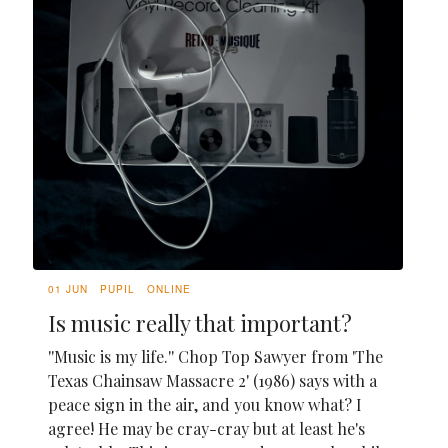
01 JUN
PUPIL
ONLINE
Is music really that important?
''Music is my life.'' Chop Top Sawyer from 'The
Texas Chainsaw Massacre 2' (1986) says with a
peace sign in the air, and you know what? I
agree! He may be cray-cray but at least he's