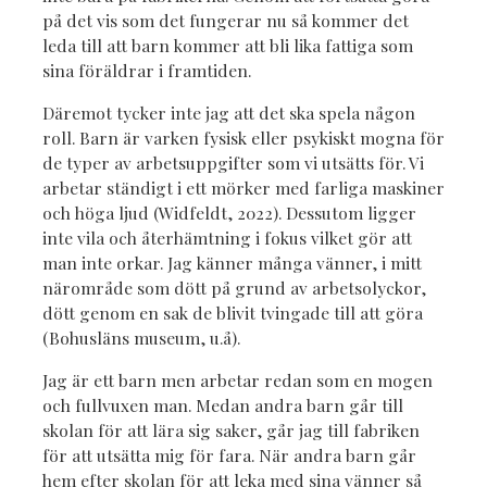
på det vis som det fungerar nu så kommer det
leda till att barn kommer att bli lika fattiga som
sina föräldrar i framtiden.
Däremot tycker inte jag att det ska spela någon
roll. Barn är varken fysisk eller psykiskt mogna för
de typer av arbetsuppgifter som vi utsätts för. Vi
arbetar ständigt i ett mörker med farliga maskiner
och höga ljud (Widfeldt, 2022). Dessutom ligger
inte vila och återhämtning i fokus vilket gör att
man inte orkar. Jag känner många vänner, i mitt
närområde som dött på grund av arbetsolyckor,
dött genom en sak de blivit tvingade till att göra
(Bohusläns museum, u.å).
Jag är ett barn men arbetar redan som en mogen
och fullvuxen man. Medan andra barn går till
skolan för att lära sig saker, går jag till fabriken
för att utsätta mig för fara. När andra barn går
hem efter skolan för att leka med sina vänner så