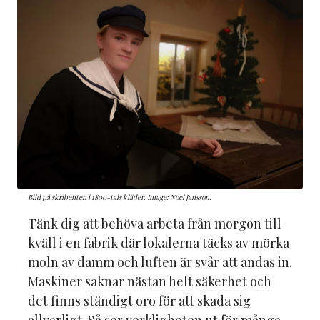
Bild på skribenten i 1800-tals kläder. Image: Noel Jansson.
Tänk dig att behöva arbeta från morgon till
kväll i en fabrik där lokalerna täcks av mörka
moln av damm och luften är svår att andas in.
Maskiner saknar nästan helt säkerhet och
det finns ständigt oro för att skada sig