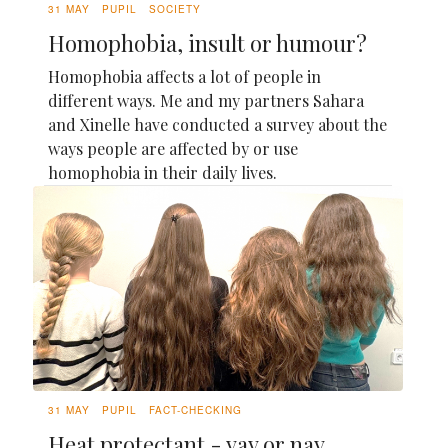
31 MAY
PUPIL
SOCIETY
Homophobia, insult or humour?
Homophobia affects a lot of people in
different ways. Me and my partners Sahara
and Xinelle have conducted a survey about the
ways people are affected by or use
homophobia in their daily lives.
31 MAY
PUPIL
FACT-CHECKING
Heat protectant - yay or nay