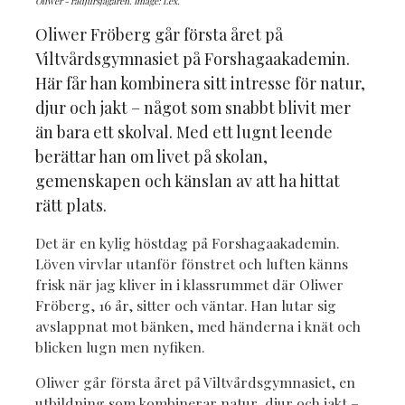
Oliwer - rådjursjägaren. Image: Lex.
Oliwer Fröberg går första året på
Viltvårdsgymnasiet på Forshagaakademin.
Här får han kombinera sitt intresse för natur,
djur och jakt – något som snabbt blivit mer
än bara ett skolval. Med ett lugnt leende
berättar han om livet på skolan,
gemenskapen och känslan av att ha hittat
rätt plats.
Det är en kylig höstdag på Forshagaakademin.
Löven virvlar utanför fönstret och luften känns
frisk när jag kliver in i klassrummet där Oliwer
Fröberg, 16 år, sitter och väntar. Han lutar sig
avslappnat mot bänken, med händerna i knät och
blicken lugn men nyfiken.
Oliwer går första året på Viltvårdsgymnasiet, en
utbildning som kombinerar natur, djur och jakt –