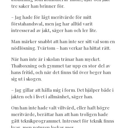
tre saker han brinner för.
– Jag hade för lågt meritvärde för mitt
förstahandsval, men jag har alltid varit
intresserad av jakt, säger han och ler lite.
Man märker snabbt att han inte ser sitt val som en
nödlösning. Tvärtom – han verkar ha hittat rätt.
När han inte är i skolan tränar han mycket.
Thaiboxning och gymmet tar upp en stor del av
hans fritid, och när det finns tid över beger han
sig ut i skogen.
– Jag gillar att hålla mig i form. Det hjälper både i
jakten och i livet i allmänhet, säger han.
Om han inte hade valt viltvård, eller haft högre
meritvärde, berättar han att han troligen hade
gått teknikprogrammet. Intresset för teknik finns
kvar, men naturen lockar mer.