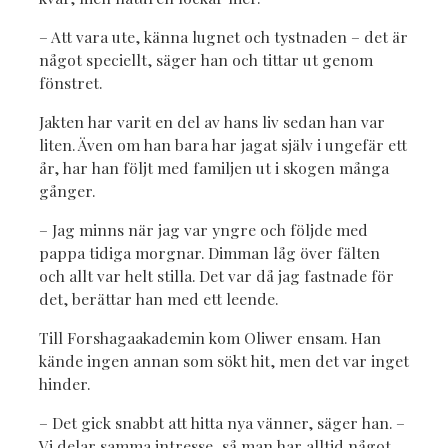
– Att vara ute, känna lugnet och tystnaden – det är
något speciellt, säger han och tittar ut genom
fönstret.
Jakten har varit en del av hans liv sedan han var
liten. Även om han bara har jagat själv i ungefär ett
år, har han följt med familjen ut i skogen många
gånger.
– Jag minns när jag var yngre och följde med
pappa tidiga morgnar. Dimman låg över fälten
och allt var helt stilla. Det var då jag fastnade för
det, berättar han med ett leende.
Till Forshagaakademin kom Oliwer ensam. Han
kände ingen annan som sökt hit, men det var inget
hinder.
– Det gick snabbt att hitta nya vänner, säger han. –
Vi delar samma intresse, så man har alltid något