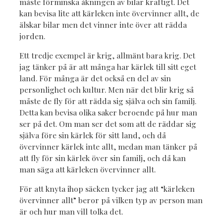
måste förminska åkningen av bilar kraftigt. Det
kan bevisa lite att kärleken inte övervinner allt, de
älskar bilar men det vinner inte över att rädda
jorden.
Ett tredje exempel är krig, allmänt bara krig. Det
jag tänker på är att många har kärlek till sitt eget
land. För många är det också en del av sin
personlighet och kultur. Men när det blir krig så
måste de fly för att rädda sig själva och sin familj.
Detta kan bevisa olika saker beroende på hur man
ser på det. Om man ser det som att de räddar sig
själva före sin kärlek för sitt land, och då
övervinner kärlek inte allt, medan man tänker på
att fly för sin kärlek över sin familj, och då kan
man säga att kärleken övervinner allt.
För att knyta ihop säcken tycker jag att “kärleken
övervinner allt” beror på vilken typ av person man
är och hur man vill tolka det.