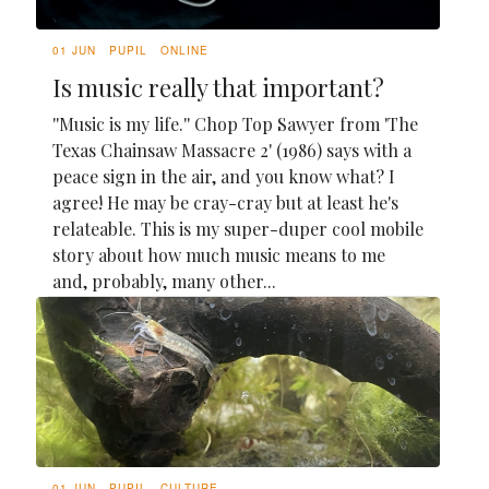
01 JUN
PUPIL
ONLINE
Is music really that important?
''Music is my life.'' Chop Top Sawyer from 'The
Texas Chainsaw Massacre 2' (1986) says with a
peace sign in the air, and you know what? I
agree! He may be cray-cray but at least he's
relateable. This is my super-duper cool mobile
story about how much music means to me
and, probably, many other...
01 JUN
PUPIL
CULTURE