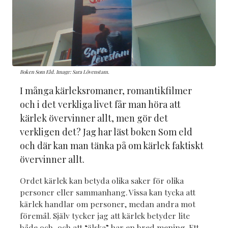
Boken Som Eld. Image: Sara Lövenstam.
I många kärleksromaner, romantikfilmer
och i det verkliga livet får man höra att
kärlek övervinner allt, men gör det
verkligen det? Jag har läst boken Som eld
och där kan man tänka på om kärlek faktiskt
övervinner allt.
Ordet kärlek kan betyda olika saker för olika
personer eller sammanhang. Vissa kan tycka att
kärlek handlar om personer, medan andra mot
föremål. Själv tycker jag att kärlek betyder lite
både och, och att “älska” har en bred mening. Ett