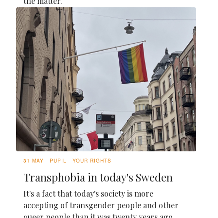
the matter.
31 MAY
PUPIL
YOUR RIGHTS
Transphobia in today's Sweden
It's a fact that today's society is more
accepting of transgender people and other
queer people than it was twenty years ago.