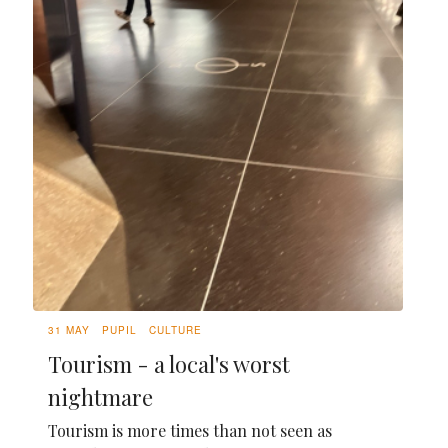
31 MAY
PUPIL
CULTURE
Tourism - a local's worst
nightmare
Tourism is more times than not seen as