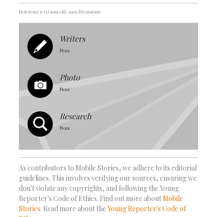
References: (1) som eld
, sara lövenstam
Writers
Nora
Photo
Nora
Research
Nora
As contributors to Mobile Stories, we adhere to its editorial
guidelines. This involves verifying our sources, ensuring we
don't violate any copyrights, and following the Young
Reporter's Code of Ethics. Find out more about
Mobile
Stories
. Read more about the
Young Reporter's Code of