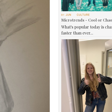
01 JUN
CULTURE
Microtrends - Cool or Cha
What's popular today is ch
faster than ever...