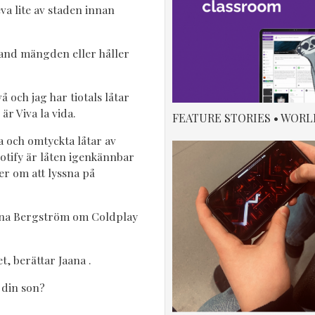
eva lite av staden innan
land mängden eller håller
å och jag har tiotals låtar
är Viva la vida.
FEATURE STORIES • WORL
a och omtyckta låtar av
otify är låten igenkännbar
r om att lyssna på
ana Bergström om Coldplay
t, berättar Jaana .
å din son?