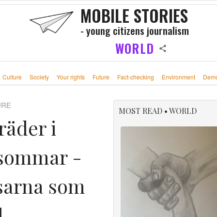
MOBILE STORIES
- young citizens journalism
WORLD
Culture
Society
Your rights
Future
Fact-checking
Environment
Demo
URE
MOST READ • WORLD
räder i
 sommar -
isarna som
d