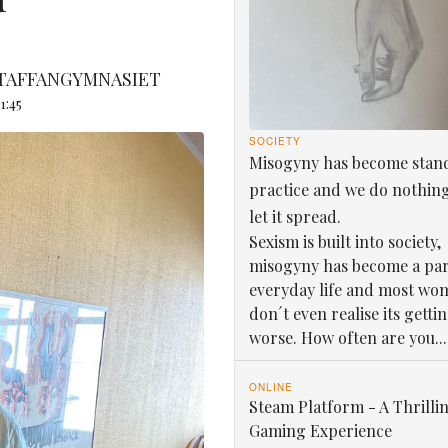
STAFFANGYMNASIET
1:45
SOCIETY
Misogyny has become stan
practice and we do nothin
let it spread.
Sexism is built into society,
misogyny has become a par
everyday life and most wo
don´t even realise its getti
worse. How often are you...
ONLINE
Steam Platform - A Thrilli
Gaming Experience