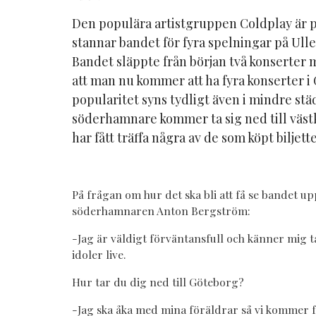
Den populära artistgruppen Coldplay är 
stannar bandet för fyra spelningar på Ullev
Bandet släppte från början två konserter m
att man nu kommer att ha fyra konserter i
popularitet syns tydligt även i mindre städ
söderhamnare kommer ta sig ned till västkus
har fått träffa några av de som köpt biljette
På frågan om hur det ska bli att få se bandet u
söderhamnaren Anton Bergström:
-Jag är väldigt förväntansfull och känner mig t
idoler live.
Hur tar du dig ned till Göteborg?
-Jag ska åka med mina föräldrar så vi kommer fä