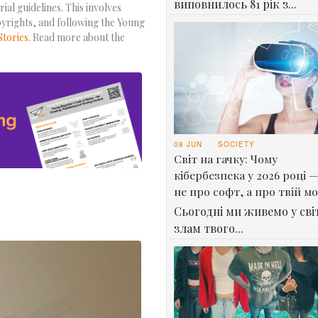
виповнилось 81 рік з...
ial guidelines. This involves
pyrights, and following the Young
Stories
. Read more about the
08 JUN
SOCIETY
Світ на гачку: Чому
кібербезпека у 2026 році —
не про софт, а про твій м
Сьогодні ми живемо у світ
злам твого...