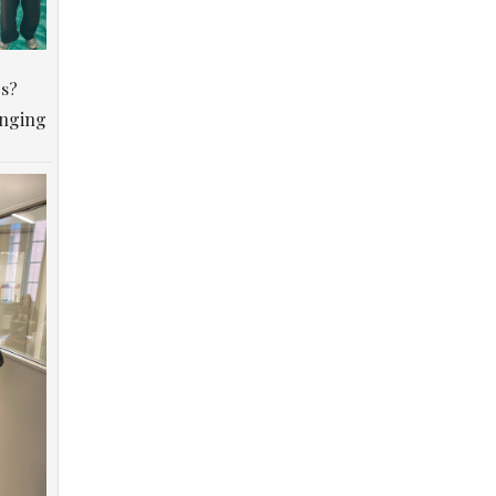
os?
anging