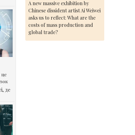
A new massive exhibition by
Chinese dissident artist Ai Weiwei
asks us to reflect: What are the
costs of mass production and
global trade?
 це
озок
і, де