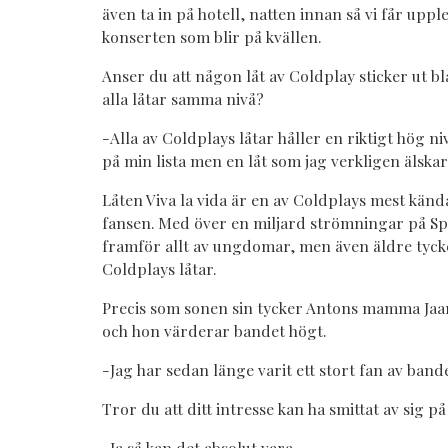
även ta in på hotell, natten innan så vi får uppl
konserten som blir på kvällen.
Anser du att någon låt av Coldplay sticker ut b
alla låtar samma nivå?
-Alla av Coldplays låtar håller en riktigt hög niv
på min lista men en låt som jag verkligen älskar 
Låten Viva la vida är en av Coldplays mest känd
fansen. Med över en miljard strömningar på Sp
framför allt av ungdomar, men även äldre tycke
Coldplays låtar.
Precis som sonen sin tycker Antons mamma Ja
och hon värderar bandet högt.
-Jag har sedan länge varit ett stort fan av bande
Tror du att ditt intresse kan ha smittat av sig p
-Ja så kan det absolut vara.