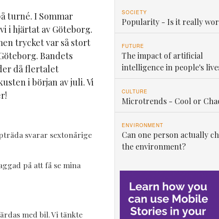
SOCIETY
på turné. I Sommar
Popularity - Is it really wor
i i hjärtat av Göteborg.
en trycket var så stort
FUTURE
 Göteborg. Bandets
The impact of artificial
intelligence in people's live
er då flertalet
ten i början av juli. Vi
CULTURE
r!
Microtrends - Cool or Cha
ENVIRONMENT
ppträda svarar sextonårige
Can one person actually c
the environment?
aggad på att få se mina
rdas med bil. Vi tänkte