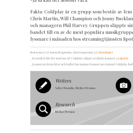
Fakta: Coldplay är en grupp som består av fe
Chris Martin, Will Champion och Jonny Buckla
och managern Phil Harvey. Gruppen släppte sin 
bandet till en av de mest populära musikgrupp
lyssnare i månaden hos streamingtjänsten Spoti
References: (1) Anton Bergström
, Intervjuperson
, (2)
Aftonbladet
, En artikel där det stod om att Coldplay släppt en fjärde konsert
, (3)
Spotify
, Lyssnat på deras låtar och kollat hur många lyssnare per månad Coldplay had
Writers
Valter Brundin, Melker Persson
Research
Melker Persson