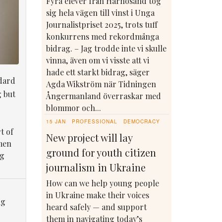
Fyra elever från Härnösand tog
sig hela vägen till vinst i Unga
Journalistpriset 2025, trots tuff
konkurrens med rekordmånga
bidrag. – Jag trodde inte vi skulle
vinna, även om vi visste att vi
hade ett starkt bidrag, säger
dard
Agda Wikström när Tidningen
g but
Ångermanland överraskar med
blommor och...
15 JAN
PROFESSIONAL
DEMOCRACY
t of
New project will lay
men
ground for youth citizen
ng
journalism in Ukraine
How can we help young people
in Ukraine make their voices
ng
heard safely — and support
them in navigating today’s