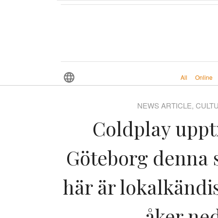
All
Online
NEWS ARTICLE, CULT
Coldplay uppt
Göteborg denna
här är lokalkänd
åker ne