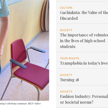
CULTURE
Gachiakuta: the Value of th
Discarded
SOCIETY
The importance of volunte
in the lives of high school
students
YOUR RIGHTS
Transphobia in today's Sw
SOCIETY
Turning 18
SOCIETY
Fashion Industry: Personal
or Societal norms?
ning i Göteborg i sommar. BILD: Valter