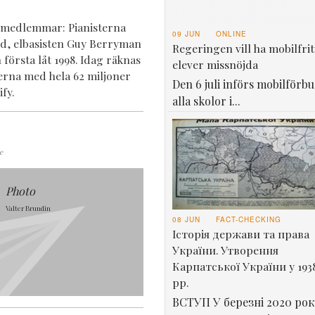
m medlemmar: Pianisterna
09 JUN
ONLINE
nd, elbasisten Guy Berryman
Regeringen vill ha mobilfrit
första låt 1998. Idag räknas
elever missnöjda
erna med hela 62 miljoner
Den 6 juli införs mobilförbu
fy.
alla skolor i...
e
Photo
Valter Brundin
08 JUN
FACT-CHECKING
Історія держави та права
України. Утворення
Карпатської України у 193
рр.
ВСТУП У березні 2020 рок