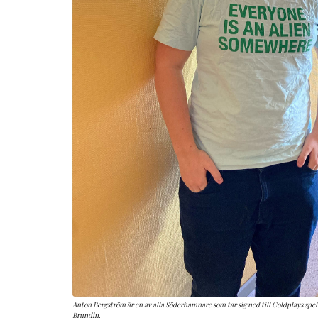
Anton Bergström är en av alla Söderhamnare som tar sig ned till Coldplays spel
Brundin.