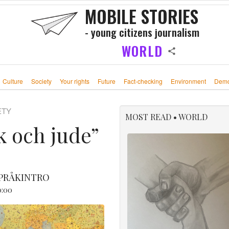
MOBILE STORIES
- young citizens journalism
WORLD
Culture
Society
Your rights
Future
Fact-checking
Environment
Demo
ETY
MOST READ • WORLD
k och jude”
SPRÅKINTRO
0:00