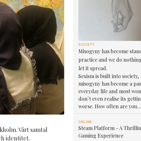
SOCIETY
Misogyny has become stan
practice and we do nothin
let it spread.
Sexism is built into society,
misogyny has become a par
everyday life and most wo
don´t even realise its getti
worse. How often are you...
ONLINE
Steam Platform - A Thrilli
ockholm. Vårt samtal
Gaming Experience
ch identitet.