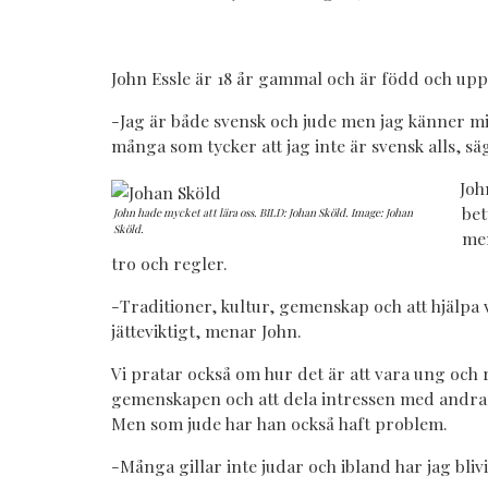
John Essle är 18 år gammal och är född och upp
-Jag är både svensk och jude men jag känner m
många som tycker att jag inte är svensk alls, sä
Joh
bet
John hade mycket att lära oss. BILD: Johan Sköld. Image: Johan
Sköld.
men
tro och regler.
-Traditioner, kultur, gemenskap och att hjälpa
jätteviktigt, menar John.
Vi pratar också om hur det är att vara ung och 
gemenskapen och att dela intressen med andr
Men som jude har han också haft problem.
-Många gillar inte judar och ibland har jag bliv