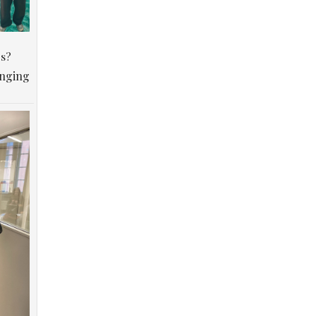
os?
anging