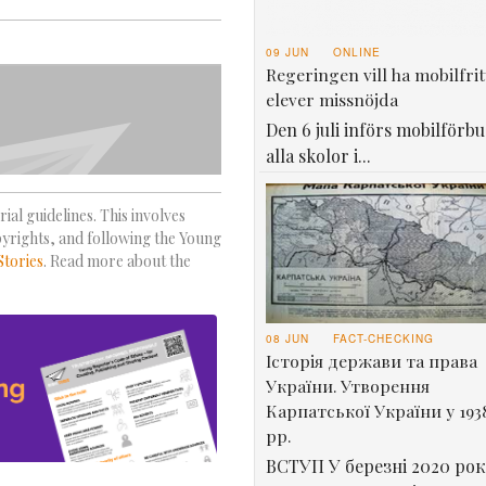
09 JUN
ONLINE
Regeringen vill ha mobilfrit
elever missnöjda
Den 6 juli införs mobilförbu
alla skolor i...
ial guidelines. This involves
pyrights, and following the Young
Stories
. Read more about the
08 JUN
FACT-CHECKING
Історія держави та права
України. Утворення
Карпатської України у 193
рр.
ВСТУП У березні 2020 рок