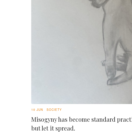
10 JUN
SOCIETY
Misogyny has become standard pract
but let it spread.