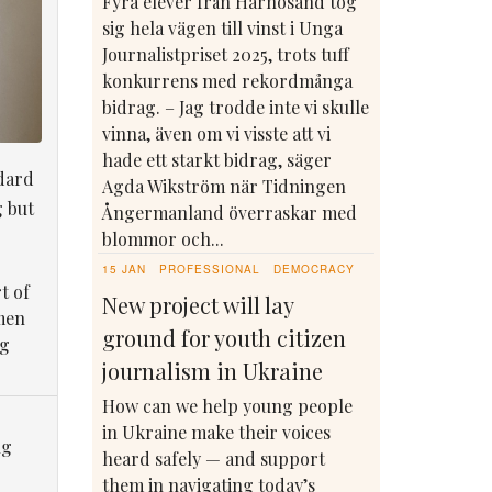
Fyra elever från Härnösand tog
sig hela vägen till vinst i Unga
Journalistpriset 2025, trots tuff
konkurrens med rekordmånga
bidrag. – Jag trodde inte vi skulle
vinna, även om vi visste att vi
hade ett starkt bidrag, säger
dard
Agda Wikström när Tidningen
g but
Ångermanland överraskar med
blommor och...
15 JAN
PROFESSIONAL
DEMOCRACY
t of
New project will lay
men
ground for youth citizen
ng
journalism in Ukraine
How can we help young people
in Ukraine make their voices
ng
heard safely — and support
them in navigating today’s