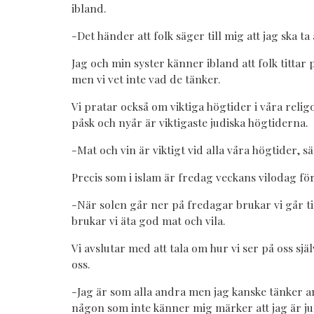
ibland.
-Det händer att folk säger till mig att jag ska ta
Jag och min syster känner ibland att folk tittar p
men vi vet inte vad de tänker.
Vi pratar också om viktiga högtider i våra relig
påsk och nyår är viktigaste judiska högtiderna.
-Mat och vin är viktigt vid alla våra högtider, s
Precis som i islam är fredag veckans vilodag för
-När solen går ner på fredagar brukar vi går t
brukar vi äta god mat och vila.
Vi avslutar med att tala om hur vi ser på oss sj
oss.
-Jag är som alla andra men jag kanske tänker an
någon som inte känner mig märker att jag är ju