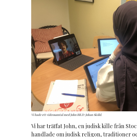
Vi hade ett videosamtal med John BILD: Johan Sköld.
Vi har träffat John, en judisk kille från St
handlade om judisk religon, traditioner o