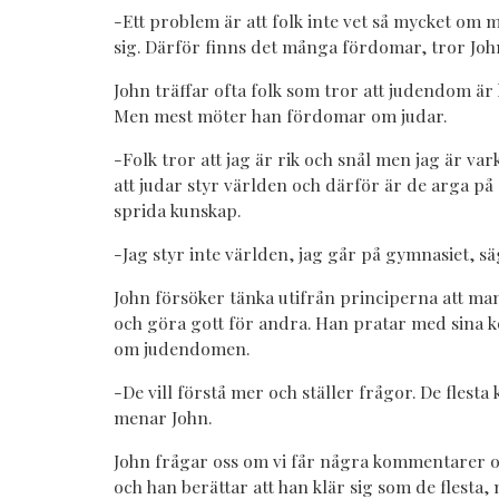
-Ett problem är att folk inte vet så mycket om mi
sig. Därför finns det många fördomar, tror Joh
John träffar ofta folk som tror att judendom ä
Men mest möter han fördomar om judar.
-Folk tror att jag är rik och snål men jag är vark
att judar styr världen och därför är de arga på o
sprida kunskap.
-Jag styr inte världen, jag går på gymnasiet, s
John försöker tänka utifrån principerna att ma
och göra gott för andra. Han pratar med sina 
om judendomen.
-De vill förstå mer och ställer frågor. De flest
menar John.
John frågar oss om vi får några kommentarer 
och han berättar att han klär sig som de flesta,