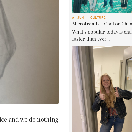
01 JUN
CULTURE
Microtrends - Cool or Cha
What's popular today is ch
faster than ever...
ice and we do nothing