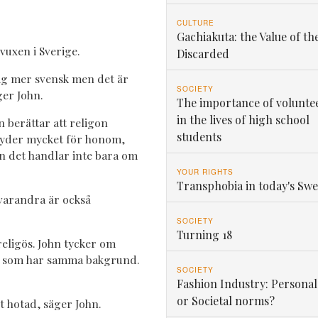
CULTURE
Gachiakuta: the Value of th
vuxen i Sverige.
Discarded
ig mer svensk men det är
SOCIETY
ger John.
The importance of volunte
in the lives of high school
n berättar att religon
students
yder mycket för honom,
 det handlar inte bara om
YOUR RIGHTS
Transphobia in today's Sw
 varandra är också
SOCIETY
Turning 18
religös. John tycker om
a som har samma bakgrund.
SOCIETY
Fashion Industry: Personal
or Societal norms?
it hotad, säger John.