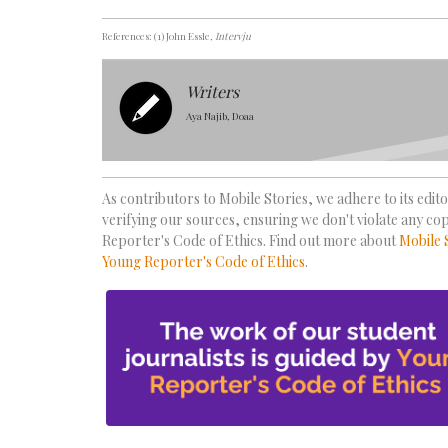
References: (1) John Essle
, Intervju
Writers
Aya Najib, Doaa
As contributors to Mobile Stories, we adhere to its editor
verifying our sources, ensuring we don't violate any co
Reporter's Code of Ethics. Find out more about
Mobile 
Young Reporter's Code of Ethics
.