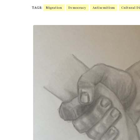
TAGS:
Migration
Democracy
Antisemitism
Cultural Di