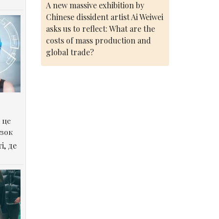
A new massive exhibition by
Chinese dissident artist Ai Weiwei
asks us to reflect: What are the
costs of mass production and
global trade?
 це
озок
і, де