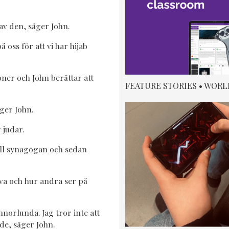
 av den, säger John.
å oss för att vi har hijab
oner och John berättar att
FEATURE STORIES • WORL
äger John.
 judar.
ill synagogan och sedan
älva och hur andra ser på
norlunda. Jag tror inte att
de, säger John.