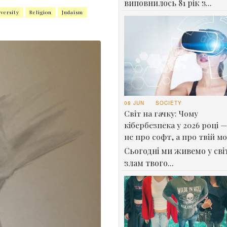
виповнилось 81 рік з...
versity
Religion
Judaism
08 JUN
SOCIETY
Світ на гачку: Чому
кібербезпека у 2026 році —
не про софт, а про твій м
Сьогодні ми живемо у світ
злам твого...