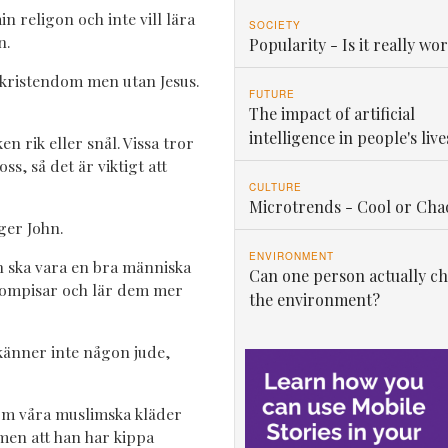
n religon och inte vill lära
SOCIETY
n.
Popularity - Is it really wor
r kristendom men utan Jesus.
FUTURE
The impact of artificial
intelligence in people's live
en rik eller snål. Vissa tror
ss, så det är viktigt att
CULTURE
Microtrends - Cool or Cha
äger John.
ENVIRONMENT
n ska vara en bra människa
Can one person actually c
kompisar och lär dem mer
the environment?
a känner inte någon jude,
om våra muslimska kläder
 men att han har kippa