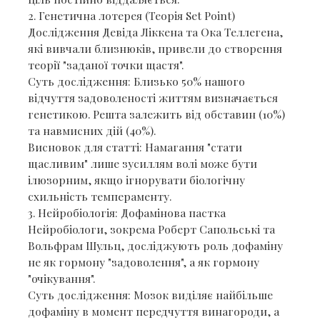
​2. Генетична лотерея (Теорія Set Point)
​Дослідження Девіда Ліккена та Ока Теллегена,
які вивчали близнюків, привели до створення
теорії "заданої точки щастя".
​Суть дослідження: Близько 50% нашого
відчуття задоволеності життям визначається
генетикою. Решта залежить від обставин (10%)
та навмисних дій (40%).
​Висновок для статті: Намагання "стати
щасливим" лише зусиллям волі може бути
ілюзорним, якщо ігнорувати біологічну
схильність темпераменту.
​3. Нейробіологія: Дофамінова пастка
​Нейробіологи, зокрема Роберт Сапольські та
Вольфрам Шульц, досліджують роль дофаміну
не як гормону "задоволення", а як гормону
"очікування".
​Суть дослідження: Мозок виділяє найбільше
дофаміну в момент передчуття винагороди, а