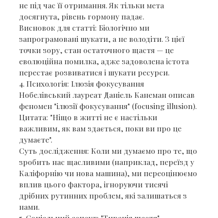
не під час її отримання. Як тільки мета
досягнута, рівень гормону падає.
​Висновок для статті: Біологічно ми
запрограмовані шукати, а не володіти. З цієї
точки зору, стан остаточного щастя — це
еволюційна помилка, адже задоволена істота
перестає розвиватися і шукати ресурси.
​4. Психологія: Ілюзія фокусування
​Нобелівський лауреат Даніель Канеман описав
феномен "ілюзії фокусування" (focusing illusion).
​Цитата: "Ніщо в житті не є настільки
важливим, як вам здається, поки ви про це
думаєте".
​Суть дослідження: Коли ми думаємо про те, що
зробить нас щасливими (наприклад, переїзд у
Каліфорнію чи нова машина), ми переоцінюємо
вплив цього фактора, ігноруючи тисячі
дрібних рутинних проблем, які залишаться з
нами.
​5. Соціальний аспект: "Тиранія щастя"