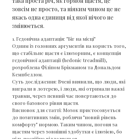
така проста річ, як гормон щастя, це
зовсім не просто, та ніяким чином це не
якась одна єдиниця від якої нічого не
змінюється.
​1. Гедонічна адаптація: "Біг на місці"
​Одним із головних аргументів на користь того,
що стабільне щастя є ілюзорним, є концепція
гедонічної адаптації (hedonic treadmill),
розроблена Філіпом Брікманом та Дональдом
Кемпбеллом.
​Суть дослідження: Вчені виявили, що люди, які
виграли в лотерею, і люди, які отримали важкі
травми, через певний час повертаються до
свого базового рівня щастя.
​Висновок для статті: Мозок пристосовується
до позитивних змін, роблячи "новий рівень
комфорту" нормою. Таким чином, погоня за
щастям через зовнішні здобутки є ілюзією, бо
ціль постійно віддаляється.