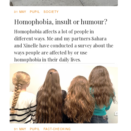
31 MAY
PUPIL
SOCIETY
Homophobia, insult or humour?
Homophobia affects a lot of people in
different ways. Me and my partners Sahara
and Xinelle have conducted a survey about the
ways people are affected by or use
homophobia in their daily lives.
31 MAY
PUPIL
FACT-CHECKING