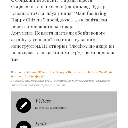
​Соціологи та психологи (наприклад, Едгар
Кабанас та Єва Іллуз у книзі "Manufacturing
Happy Citizens") досліджують, як капіталізм
перетворив щастя на товар.
​Аргумент: Поняття щастя як обов'язкового
атрибуту успішної людини є сучасним
конструктом. Це створює "ілюзію", що якщо ви
не почуваєтеся щасливими 24/7, з вами щось не
так.
References: (1)
Книга "Behave: The Biology of Humans at Our Best and Worst" (або
його лекції у Стенфорді)
, Дофамін виділяється на етапі "можливо", що робить саме відчуття щастя
лише тимчасовим інструментом еволюції.
Writers
Катерина Пономаренко
Photo