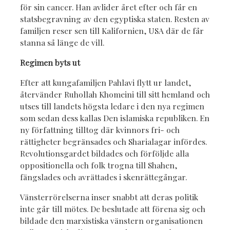
för sin cancer. Han avlider året efter och får en
statsbegravning av den egyptiska staten. Resten av
familjen reser sen till Kalifornien, USA där de får
stanna så länge de vill.
Regimen byts ut
Efter att kungafamiljen Pahlavi flytt ur landet,
återvänder Ruhollah Khomeini till sitt hemland och
utses till landets högsta ledare i den nya regimen
som sedan dess kallas Den islamiska republiken. En
ny författning tilltog där kvinnors fri- och
rättigheter begränsades och Sharialagar infördes.
Revolutionsgardet bildades och förföljde alla
oppositionella och folk trogna till Shahen,
fängslades och avrättades i skenrättegångar.
Vänsterrörelserna inser snabbt att deras politik
inte går till mötes. De beslutade att förena sig och
bildade den marxistiska vänstern organisationen