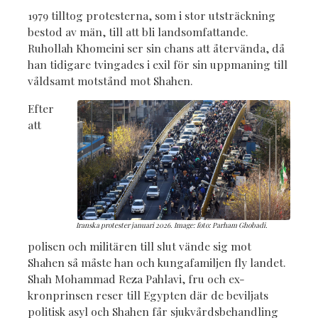
1979 tilltog protesterna, som i stor utsträckning
bestod av män, till att bli landsomfattande.
Ruhollah Khomeini ser sin chans att återvända, då
han tidigare tvingades i exil för sin uppmaning till
våldsamt motstånd mot Shahen.
Efter
att
Iranska protester januari 2026. Image: foto: Parham Ghobadi.
polisen och militären till slut vände sig mot
Shahen så måste han och kungafamiljen fly landet.
Shah Mohammad Reza Pahlavi, fru och ex-
kronprinsen reser till Egypten där de beviljats
politisk asyl och Shahen får sjukvårdsbehandling