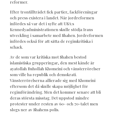
reformer.
Efter trontillträdet fick partier, fackföreningar
och press existera i landet. När jordreformen
infördes så var det i syfte att USA:s
Kennedyadministrationen skulle stödja Irans
utveckling i samarbete med Shahen. Jordreformen
infördes också för att sätta de regimkritiska i
schack.
Av de som var kritiska mot Shahen bestod
islamistiska grupperingar, den mest kände är
ayatollah Ruhollah Khomeini och vänsterrörelser
som ville ha republik och demokrati.
Vänsterrörelserna allierade sig med Khomeini
eftersom det då skulle skapa möjlighet för
regimförändring. Men det kommer senare att bli
deras största misstag. Det uppstod mindre
protester under resten av 60- och 70-talet men
slogs ner av Shahens polis.