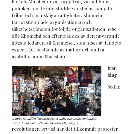
Folkets Mujahedin vars uppdrag var att hota
politiker om de inte stödde vänsterns kamp för
frihet och mänskliga rättigheter. Khomeini
terrorstämplade organisationen och
säkerhetstjänsten förföljde organisationen. 1989
dör Khomeini och efterträddes av den nuvarande
högsta ledaren Ali Khamenei, som utses av landets
expertråd, bestående av mullor och andra
ayatollor inom Shiaislam.
Iran
idag
Sedan
Iranska samhället före protesterna under Islamiska republikens
regim. Image: foto: Atta Kenare från Getty Images.
revolutionen 1979 så har det tillkommit protester