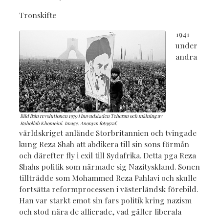
Tronskifte
1941
under
andra
Bild från revolutionen 1979 i huvudstaden Teheran och målning av
Ruhollah Khomeini. Image: Anonym fotograf.
världskriget anlände Storbritannien och tvingade
kung Reza Shah att abdikera till sin sons förmån
och därefter fly i exil till Sydafrika. Detta pga Reza
Shahs politik som närmade sig Nazityskland. Sonen
tillträdde som Mohammed Reza Pahlavi och skulle
fortsätta reformprocessen i västerländsk förebild.
Han var starkt emot sin fars politik kring nazism
och stod nära de allierade, vad gäller liberala