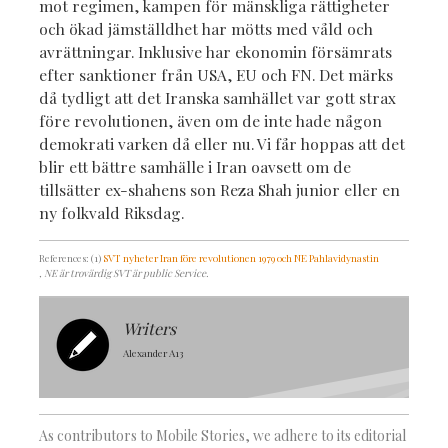
mot regimen, kampen för mänskliga rättigheter
och ökad jämställdhet har mötts med våld och
avrättningar. Inklusive har ekonomin försämrats
efter sanktioner från USA, EU och FN. Det märks
då tydligt att det Iranska samhället var gott strax
före revolutionen, även om de inte hade någon
demokrati varken då eller nu. Vi får hoppas att det
blir ett bättre samhälle i Iran oavsett om de
tillsätter ex-shahens son Reza Shah junior eller en
ny folkvald Riksdag.
References: (1)
SVT nyheter Iran före revolutionen 1979 och NE Pahlavidynastin
, NE är trovärdig SVT är public Service.
Writers
Alexander A13
As contributors to Mobile Stories, we adhere to its editorial