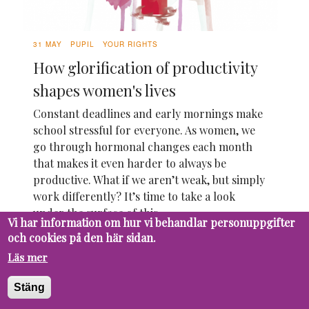
31 MAY
PUPIL
YOUR RIGHTS
How glorification of productivity
shapes women's lives
Constant deadlines and early mornings make
school stressful for everyone. As women, we
go through hormonal changes each month
that makes it even harder to always be
productive. What if we aren’t weak, but simply
work differently? It’s time to take a look
under the surface of this.
Vi har information om hur vi behandlar personuppgifter
19 MAY
PUPIL
FUTURE
och cookies på den här sidan.
Should AI be integrated in the
Läs mer
educational process?
Stäng
We live in a world where digital progress is