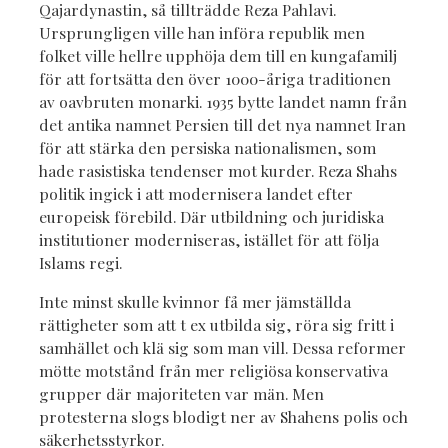
Qajardynastin, så tillträdde Reza Pahlavi.
Ursprungligen ville han införa republik men
folket ville hellre upphöja dem till en kungafamilj
för att fortsätta den över 1000-åriga traditionen
av oavbruten monarki. 1935 bytte landet namn från
det antika namnet Persien till det nya namnet Iran
för att stärka den persiska nationalismen, som
hade rasistiska tendenser mot kurder. Reza Shahs
politik ingick i att modernisera landet efter
europeisk förebild. Där utbildning och juridiska
institutioner moderniseras, istället för att följa
Islams regi.
Inte minst skulle kvinnor få mer jämställda
rättigheter som att t ex utbilda sig, röra sig fritt i
samhället och klä sig som man vill. Dessa reformer
mötte motstånd från mer religiösa konservativa
grupper där majoriteten var män. Men
protesterna slogs blodigt ner av Shahens polis och
säkerhetsstyrkor.