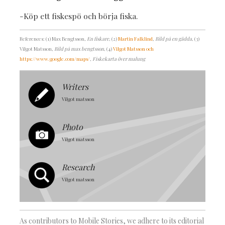
-Köp ett fiskespö och börja fiska.
References: (1) Max Bengtsson
, En fiskare
, (2)
Martin Falklind
, Bild på en gädda
, (3)
Vilgot Matsson
, Bild på max bengtsson
, (4)
Vilgot Matsson och
https://www.google.com/maps/
, Fiskekarta över malung
Writers
Vilgot matsson
Photo
Vilgot matsson
Research
Vilgot matsson
As contributors to Mobile Stories, we adhere to its editorial