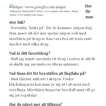
Hur
får
Fiskekarta Malung BILD: https://www.google.com/maps/. Image:
https://www.google.com/maps/.
man
stor fisk?
-Fortsätta ´´kötta på´´ för de kommer någon dag.
Han anser att det inte spelar någon roll med
storleken på dragen. Kan vara bra att testa runt
mycket med olika drag.
Vad är ditt favoritdrag?
-Ifall jag måste använda ett drag i resten av sitt liv
så skulle jag använda en vibrax spinnare.
Vad finns det för bra ställen att flugfiska på?
-Små tjärnar mitt ute i skogen. Under
kläckningarna kan man ge sig ut i älvarna med
torrfluga. Mörttjärn fungerar bra ifall man vill ge
sig på regnbåge.
Har du något mer att tillägga?