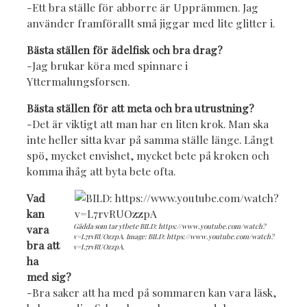
-Ett bra ställe för abborre är Upprämmen. Jag
använder framförallt små jiggar med lite glitter i.
Bästa ställen för ädelfisk och bra drag?
-Jag brukar köra med spinnare i
Yttermalungsforsen.
Bästa ställen för att meta och bra utrustning?
-Det är viktigt att man har en liten krok. Man ska
inte heller sitta kvar på samma ställe länge. Långt
spö, mycket envishet, mycket bete på kroken och
komma ihåg att byta bete ofta.
Vad
kan
Gädda som tar ytbete BILD: https://www.youtube.com/watch?
vara
v=L7rvRUOzzpA. Image: BILD: https://www.youtube.com/watch?
bra att
v=L7rvRUOzzpA.
ha
med sig?
-Bra saker att ha med på sommaren kan vara läsk,