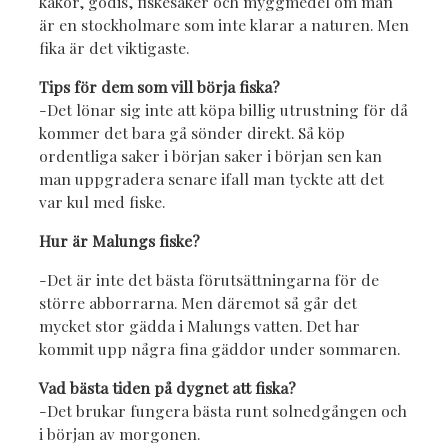
kakor, godis, fiskesaker och myggmedel om man
är en stockholmare som inte klarar a naturen. Men
fika är det viktigaste.
Tips för dem som vill börja fiska?
-Det lönar sig inte att köpa billig utrustning för då
kommer det bara gå sönder direkt. Så köp
ordentliga saker i början saker i början sen kan
man uppgradera senare ifall man tyckte att det
var kul med fiske.
Hur är Malungs fiske?
-Det är inte det bästa förutsättningarna för de
större abborrarna. Men däremot så går det
mycket stor gädda i Malungs vatten. Det har
kommit upp några fina gäddor under sommaren.
Vad bästa tiden på dygnet att fiska?
-Det brukar fungera bästa runt solnedgången och
i början av morgonen.