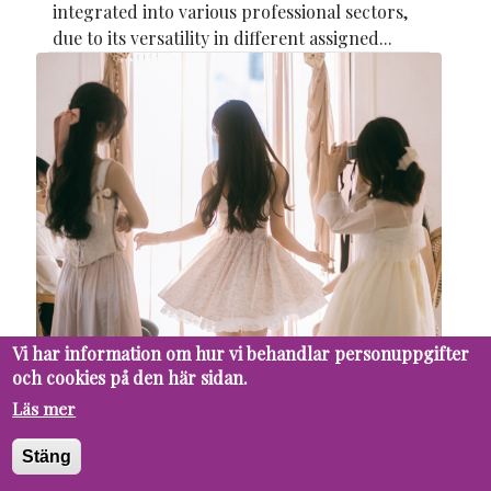
integrated into various professional sectors,
due to its versatility in different assigned...
Vi har information om hur vi behandlar personuppgifter
19 MAY
PUPIL
SOCIETY
och cookies på den här sidan.
Popularity - Is it really worth it?
Läs mer
When we think of popularity, we tend to
Stäng
imagine something great and full of benefits:
validation, likability, being included, and, of