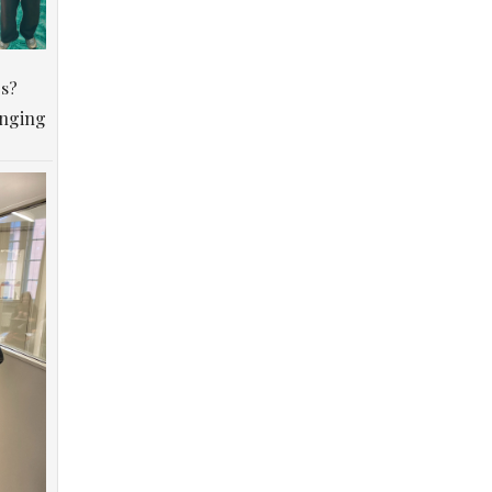
os?
anging