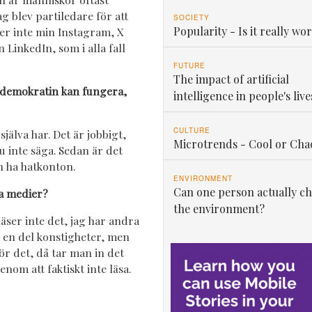
g blev partiledare för att
SOCIETY
Popularity - Is it really wor
ser inte min Instagram, X
n LinkedIn, som i alla fall
FUTURE
The impact of artificial
t demokratin kan fungera,
intelligence in people's live
CULTURE
jälva har. Det är jobbigt,
Microtrends - Cool or Cha
 inte säga. Sedan är det
an ha hatkonton.
ENVIRONMENT
Can one person actually c
la medier?
the environment?
läser inte det, jag har andra
r en del konstigheter, men
gör det, då tar man in det
nom att faktiskt inte läsa.