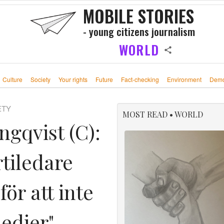
MOBILE STORIES
- young citizens journalism
WORLD
Culture
Society
Your rights
Future
Fact-checking
Environment
Demo
ETY
MOST READ • WORLD
ngqvist (C):
rtiledare
ör att inte
medier"