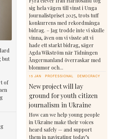
Fyra elever från Härnösand tog
sig hela vägen till vinst i Unga
Journalistpriset 2025, trots tuff
konkurrens med rekordmånga
bidrag. – Jag trodde inte vi skulle
vinna, även om vi visste att vi
hade ett starkt bidrag, säger
dard
Agda Wikström när Tidningen
g but
Ångermanland överraskar med
blommor och...
15 JAN
PROFESSIONAL
DEMOCRACY
t of
New project will lay
men
ground for youth citizen
ng
journalism in Ukraine
How can we help young people
in Ukraine make their voices
ng
heard safely — and support
them in navigating today’s