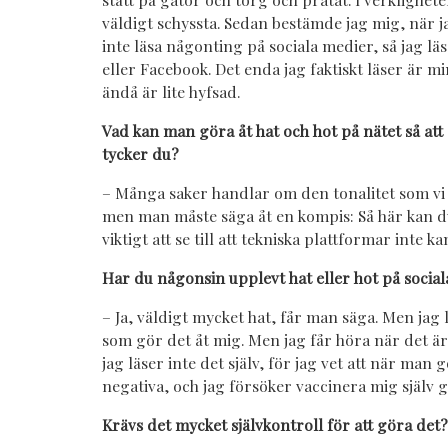
väldigt schyssta. Sedan bestämde jag mig, när ja
inte läsa någonting på sociala medier, så jag lä
eller Facebook. Det enda jag faktiskt läser är mi
ändå är lite hyfsad.
Vad kan man göra åt hat och hot på nätet så at
tycker du?
– Många saker handlar om den tonalitet som vi s
men man måste säga åt en kompis: Så här kan du
viktigt att se till att tekniska plattformar inte k
Har du någonsin upplevt hat eller hot på socia
– Ja, väldigt mycket hat, får man säga. Men jag 
som gör det åt mig. Men jag får höra när det ä
jag läser inte det själv, för jag vet att när man 
negativa, och jag försöker vaccinera mig själv ge
Krävs det mycket självkontroll för att göra det?