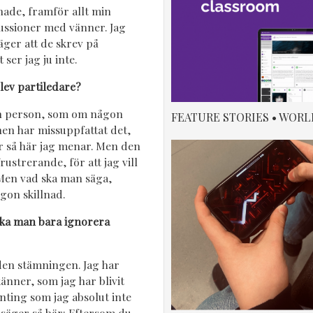
 hade, framför allt min
ussioner med vänner. Jag
äger att de skrev på
ser jag ju inte.
lev partiledare?
dan person, som om någon
FEATURE STORIES • WORL
nen har missuppfattat det,
 är så här jag menar. Men den
frustrerande, för att jag vill
. Men vad ska man säga,
gon skillnad.
 ska man bara ignorera
 den stämningen. Jag har
nner, som jag har blivit
nting som jag absolut inte
säger så här: Eftersom du