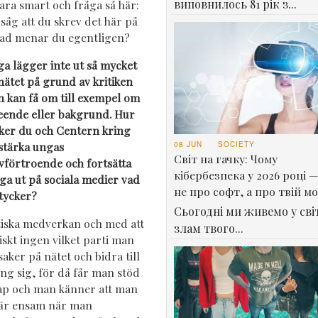
виповнилось 81 рік з...
vara smart och fråga så här:
 såg att du skrev det här på
Vad menar du egentligen?
a lägger inte ut så mycket
nätet på grund av kritiken
 kan få om till exempel om
eende eller bakgrund. Hur
ker du och Centern kring
08 JUN
SOCIETY
 stärka ungas
Світ на гачку: Чому
lvförtroende och fortsätta
кібербезпека у 2026 році —
ga ut på sociala medier vad
не про софт, а про твій м
tycker?
Сьогодні ми живемо у світ
tiska medverkan och med att
злам твого...
iskt ingen vilket parti man
saker på nätet och bidra till
ng sig, för då får man stöd
skap och man känner att man
 är ensam när man