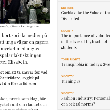
CULTURE
Gachiakuta: the Value of th
Discarded
ns tält på Järvaveckan. Image: Lara.
SOCIETY
t bort sociala medier på
The importance of volunte
in the lives of high school
 att unga vågar engagera
students
igt mycket med ungas
spelar faktiskt ingen
YOUR RIGHTS
säger Elisabeth.
Transphobia in today's Sw
 om att ta ansvar för vad
SOCIETY
företrädare, avgick på
Turning 18
vt din första tid som
SOCIETY
Fashion Industry: Personal
kor, precis som idag, här
or Societal norms?
mycket runt om i landet och
en är människor oftast