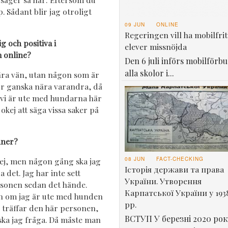
. Sådant blir jag otroligt
09 JUN
ONLINE
Regeringen vill ha mobilfrit
g och positiva i
elever missnöjda
m online?
Den 6 juli införs mobilförbu
alla skolor i...
ära vän, utan någon som är
bor ganska nära varandra, då
r vi är ute med hundarna här
kej att säga vissa saker på
nner?
08 JUN
FACT-CHECKING
ej, men någon gång ska jag
Історія держави та права
a det. Jag har inte sett
України. Утворення
sonen sedan det hände.
Карпатської України у 193
 om jag är ute med hunden
рр.
 träffar den här personen,
ВСТУП У березні 2020 рок
ska jag fråga. Då måste man