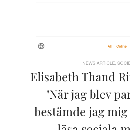
All
Online
NEWS ARTICLE, SOCI
Elisabeth Thand Ri
"När jag blev pa
bestämde jag mig f
läsa sociala 