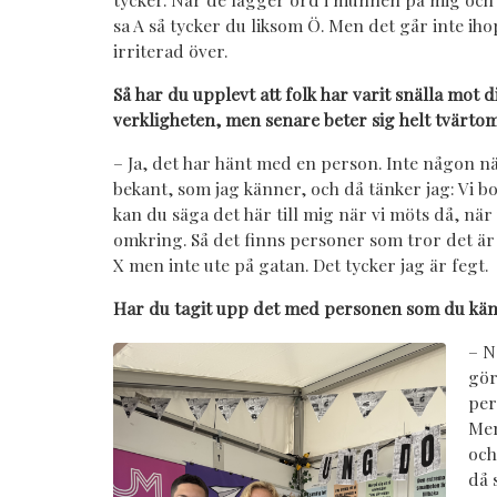
sa A så tycker du liksom Ö. Men det går inte ihop
irriterad över.
Så har du upplevt att folk har varit snälla mot di
verkligheten, men senare beter sig helt tvärto
– Ja, det har hänt med en person. Inte någon n
bekant, som jag känner, och då tänker jag: Vi 
kan du säga det här till mig när vi möts då, nä
omkring. Så det finns personer som tror det är o
X men inte ute på gatan. Det tycker jag är fegt.
Har du tagit upp det med personen som du kä
– N
gör
per
Men
och
då 