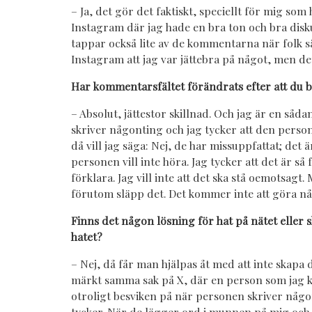
– Ja, det gör det faktiskt, speciellt för mig som
Instagram där jag hade en bra ton och bra disk
tappar också lite av de kommentarna när folk s
Instagram att jag var jättebra på något, men det 
Har kommentarsfältet förändrats efter att du b
– Absolut, jättestor skillnad. Och jag är en så
skriver någonting och jag tycker att den perso
då vill jag säga: Nej, de har missuppfattat; det
personen vill inte höra. Jag tycker att det är så 
förklara. Jag vill inte att det ska stå oemotsagt
förutom släpp det. Det kommer inte att göra nå
Finns det någon lösning för hat på nätet eller
hatet?
– Nej, då får man hjälpas åt med att inte skapa
märkt samma sak på X, där en person som jag kä
otroligt besviken på när personen skriver någo
tycker. När de lägger ord i munnen på mig och 