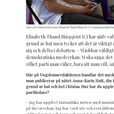
Akin och Fardeen intervjuar Elisabeth Thand Rinqvist (C) i ungdomsredaktione
Elisabeth Thand Ringqvist (C) har själv val
grund av hat men tycker att det är viktigt
sig och delta i debatten. – Vi jobbar väld
demokratiska medverkan. Vi ska säga: det 
vilket parti man väljer, bara att man vill, 
Här på Ungdomsredaktionen handlar det mycket
man publicerar på nätet. Anna-Karin Hatt, din 
grund av hat och hot i höstas. Hur har du upple
partiledare?
– Jag har upplevt fantastiska möten med männis
på Järvaveckan. Jag har varit ute och rest jätte
stått på gator och torg och pratat. I verklighet