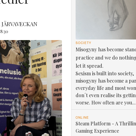
 JÄRVAVECKAN
8:30
SOCIETY
Misogyny has become stan
practice and we do nothin
let it spread.
Sexism is built into society,
misogyny has become a par
everyday life and most wo
don´t even realise its getti
worse. How often are you...
ONLINE
Steam Platform - A Thrilli
Gaming Experience