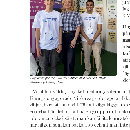
ju 
Jag
X. 
Ung
på 
man
uts
tän
att
sjä
läg
Ungdomsreportrar, Akin och Fardeen med Elisabeth Thand
de 
Ringqvist (C). Image: Lara.
– Vi jobbar väldigt mycket med ungas demokra
få unga engagerade. Vi ska säga: det spelar fakt
väljer, bara att man vill. För att våga lägga upp 
en debatt är det bra att ha en grupp runt omkri
i det, men också så att man kan få lite kamrat
har någon som kan backa upp och att man inte