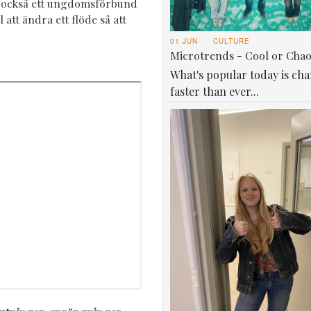
 vi också ett ungdomsförbund
 att ändra ett flöde så att
01 JUN
CULTURE
Microtrends - Cool or Cha
What's popular today is ch
faster than ever...