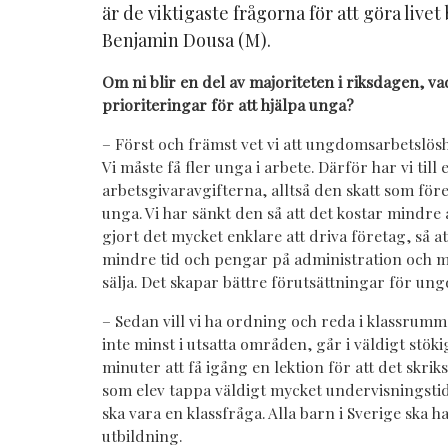
är de viktigaste frågorna för att göra livet
Benjamin Dousa (M).
Om ni blir en del av majoriteten i riksdagen, va
prioriteringar för att hjälpa unga?
– Först och främst vet vi att ungdomsarbetslösh
Vi måste få fler unga i arbete. Därför har vi til
arbetsgivaravgifterna, alltså den skatt som före
unga. Vi har sänkt den så att det kostar mindre 
gjort det mycket enklare att driva företag, så a
mindre tid och pengar på administration och me
sälja. Det skapar bättre förutsättningar för u
– Sedan vill vi ha ordning och reda i klassrumm
inte minst i utsatta områden, går i väldigt stöki
minuter att få igång en lektion för att det skri
som elev tappa väldigt mycket undervisningstid. 
ska vara en klassfråga. Alla barn i Sverige ska h
utbildning.