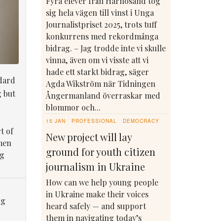
Fyra elever från Härnösand tog
sig hela vägen till vinst i Unga
Journalistpriset 2025, trots tuff
konkurrens med rekordmånga
bidrag. – Jag trodde inte vi skulle
vinna, även om vi visste att vi
hade ett starkt bidrag, säger
dard
Agda Wikström när Tidningen
g but
Ångermanland överraskar med
blommor och...
15 JAN
PROFESSIONAL
DEMOCRACY
t of
New project will lay
men
ground for youth citizen
ng
journalism in Ukraine
How can we help young people
in Ukraine make their voices
ng
heard safely — and support
them in navigating today’s