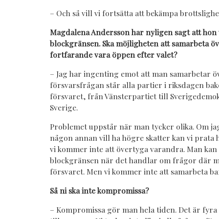
– Och så vill vi fortsätta att bekämpa brottsligh
Magdalena Andersson har nyligen sagt att hon 
blockgränsen. Ska möjligheten att samarbeta ö
fortfarande vara öppen efter valet?
– Jag har ingenting emot att man samarbetar ö
försvarsfrågan står alla partier i riksdagen ba
försvaret, från Vänsterpartiet till Sverigedemo
Sverige.
Problemet uppstår när man tycker olika. Om jag 
någon annan vill ha högre skatter kan vi prata
vi kommer inte att övertyga varandra. Man kan
blockgränsen när det handlar om frågor där 
försvaret. Men vi kommer inte att samarbeta bar
Så ni ska inte kompromissa?
– Kompromissa gör man hela tiden. Det är fyra 