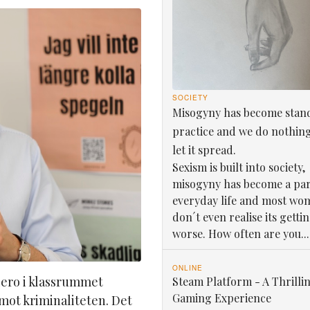
SOCIETY
Misogyny has become stan
practice and we do nothin
let it spread.
Sexism is built into society,
misogyny has become a par
everyday life and most wo
don´t even realise its getti
worse. How often are you...
ONLINE
ero i klassrummet
Steam Platform - A Thrilli
Gaming Experience
mot kriminaliteten. Det