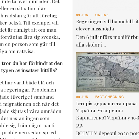
r inte ta över områden. Det
ller en situation där
h rädslan gör att företag
09 JUN
ONLINE
Regeringen vill ha mobilfrit
er också. Till exempel vill
elever missnöjda
t det är rimligt att om man
örväntas lära sig svenska,
Den 6 juli införs mobilförbu
om en person som går till
alla skolor i...
råga om rättvisa.
 tror du har förhindrat den
 typen av insatser hittills?
et har varit både blå och
a regeringar. Problemen
jade i Sverige i samband
08 JUN
FACT-CHECKING
Історія держави та права
 migrationen och när det
України. Утворення
jade skjutas i våra områden
Карпатської України у 193
 det nästan ingen som
рр.
dde sig från något parti.
 problemen sedan spred
ВСТУП У березні 2020 рок