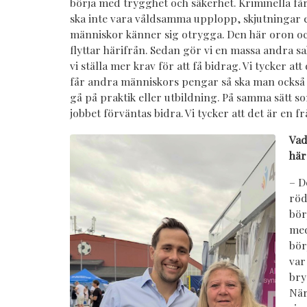
börja med trygghet och säkerhet. Kriminella få
ska inte vara våldsamma upplopp, skjutningar e
människor känner sig otrygga. Den här oron oc
flyttar härifrån. Sedan gör vi en massa andra sak
vi ställa mer krav för att få bidrag. Vi tycker at
får andra människors pengar så ska man också f
gå på praktik eller utbildning. På samma sätt s
jobbet förväntas bidra. Vi tycker att det är en f
Vad
här
– D
röd
bör
med
bör
var
bry
När