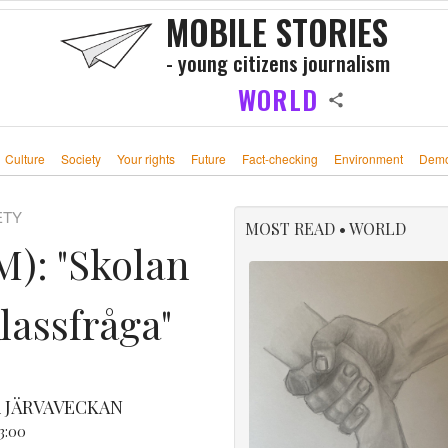
MOBILE STORIES
- young citizens journalism
WORLD
Culture
Society
Your rights
Future
Fact-checking
Environment
Demo
ETY
MOST READ • WORLD
): "Skolan
lassfråga"
 JÄRVAVECKAN
3:00