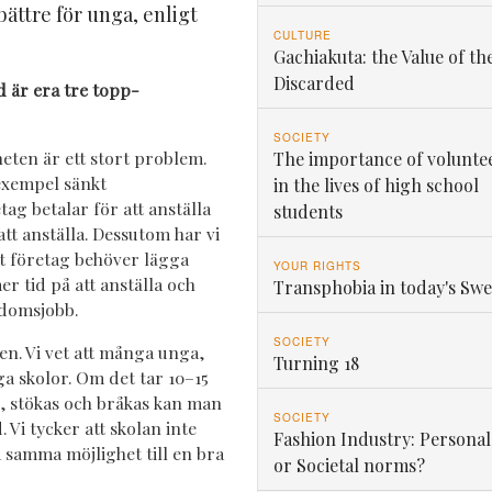
 bättre för unga, enligt
CULTURE
Gachiakuta: the Value of th
Discarded
d är era tre topp-
SOCIETY
eten är ett stort problem.
The importance of volunte
l exempel sänkt
in the lives of high school
tag betalar för att anställa
students
att anställa. Dessutom har vi
tt företag behöver lägga
YOUR RIGHTS
r tid på att anställa och
Transphobia in today's Sw
ngdomsjobb.
SOCIETY
en. Vi vet att många unga,
Turning 18
ga skolor. Om det tar 10–15
ks, stökas och bråkas kan man
SOCIETY
Vi tycker att skolan inte
Fashion Industry: Personal
a samma möjlighet till en bra
or Societal norms?