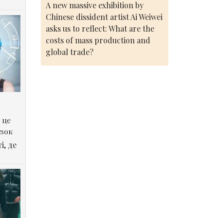
A new massive exhibition by
Chinese dissident artist Ai Weiwei
asks us to reflect: What are the
costs of mass production and
global trade?
 це
озок
і, де