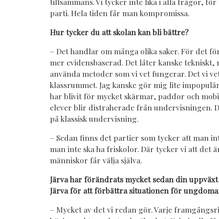
tillsammans. Vi tycker inte lika i alla frågor, för
parti. Hela tiden får man kompromissa.
Hur tycker du att skolan kan bli bättre?
– Det handlar om många olika saker. För det fö
mer evidensbaserad. Det låter kanske tekniskt,
använda metoder som vi vet fungerar. Det vi vet
klassrummet. Jag kanske gör mig lite impopulär
har blivit för mycket skärmar, paddor och mobil
elever blir distraherade från undervisningen. D
på klassisk undervisning.
– Sedan finns det partier som tycker att man inte
man inte ska ha friskolor. Där tycker vi att det är
människor får välja själva.
Järva har förändrats mycket sedan din uppväxt h
Järva för att förbättra situationen för ungdoma
– Mycket av det vi redan gör. Varje framgångsri