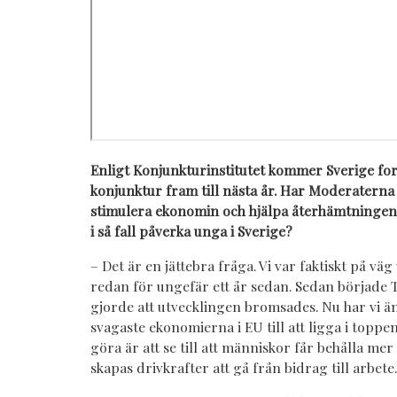
Enligt Konjunkturinstitutet kommer Sverige for
konjunktur fram till nästa år. Har Moderaterna
stimulera ekonomin och hjälpa återhämtningen
i så fall påverka unga i Sverige?
– Det är en jättebra fråga. Vi var faktiskt på vä
redan för ungefär ett år sedan. Sedan började T
gjorde att utvecklingen bromsades. Nu har vi än
svagaste ekonomierna i EU till att ligga i toppe
göra är att se till att människor får behålla me
skapas drivkrafter att gå från bidrag till arbet