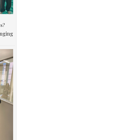
os?
anging