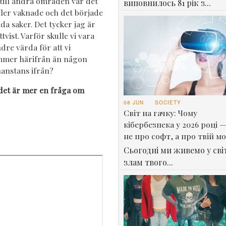
 till andra områden var det
виповнилось 81 рік з...
fler vaknade och det började
da saker. Det tycker jag är
ttvist. Varför skulle vi vara
dre värda för att vi
mer härifrån än någon
anstans ifrån?
det är mer en fråga om
08 JUN
SOCIETY
Світ на гачку: Чому
кібербезпека у 2026 році —
не про софт, а про твій м
Сьогодні ми живемо у світ
злам твого...