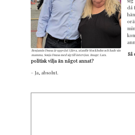
sig
då 
hän
orä
min
kom
ann
Benjamin Dousa är uppväxt i Järva, utanför Stockholm och hade sin
Så 
mamma, Sonja Dousa med sig till intervjun. Image: Lara.
politisk vilja än något annat?
– Ja, absolut.