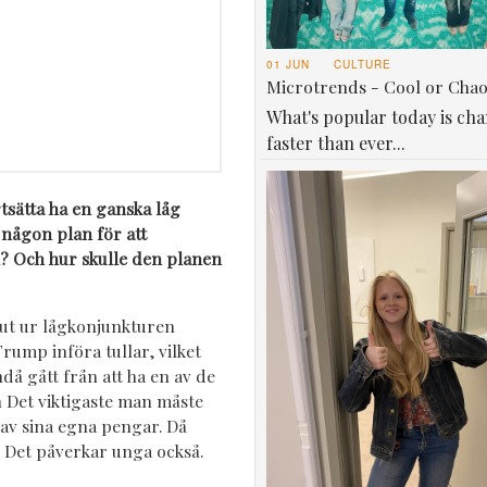
01 JUN
CULTURE
Microtrends - Cool or Cha
What's popular today is ch
faster than ever...
tsätta ha en ganska låg
 någon plan för att
? Och hur skulle den planen
g ut ur lågkonjunkturen
rump införa tullar, vilket
då gått från att ha en av de
n Det viktigaste man måste
r av sina egna pengar. Då
e. Det påverkar unga också.