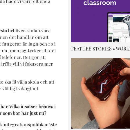
 då hade vi varit ett enda
rsta behöver skolan vara
 men det handlar om att
 fungerar är lugn och ro i
FEATURE STORIES • WORL
 nu, men jag tycker att det
telefoner. Det gör att
ärför vill vi fokusera mer
 ska få välja skola och att
 väldigt viktigt att
är. Vilka insatser behövs i
r som bor här just nu?
k integrationspolitik måste