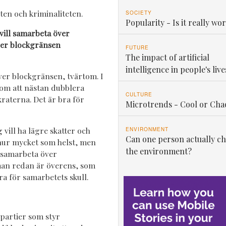
eten och kriminaliteten.
SOCIETY
Popularity - Is it really wor
vill samarbeta över
ver blockgränsen
FUTURE
The impact of artificial
intelligence in people's live
ver blockgränsen, tvärtom. I
kom att nästan dubblera
CULTURE
kraterna. Det är bra för
Microtrends - Cool or Cha
vill ha lägre skatter och
ENVIRONMENT
Can one person actually c
 hur mycket som helst, men
the environment?
 samarbeta över
man redan är överens, som
a för samarbetets skull.
partier som styr