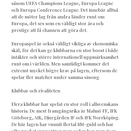
såsom UEFA Champions League, Europa League
och Europa Conference League. Det innebär alltså
att de möter lag från andra länder runt om
Europa, det ses som en väldigt stor ära och
prestige att få chansen att göra det.
Europaspel är också väldigt viktiga av ekonomiska
skäl, för det kan ge klubbarna en stor boost i både
intäkter och större internationell uppmärksamhet
runt om i världen. Men samtidigt kommer det
extremt mycket högre krav på lagen, eftersom de
spelar fler matcher under samma säsong.
Klubbar och rivaliteten
Flera klubbar har spelat en stor roll i allsvenskans
historia. De mest framgångsrika är Malmö FF, IFK
Göteborg, AIK, Djurgården IF och IFK Norrköping.
De här lagen har vunnit flertal SM-guld och har
ofta mycket supportrar men sedan har man även