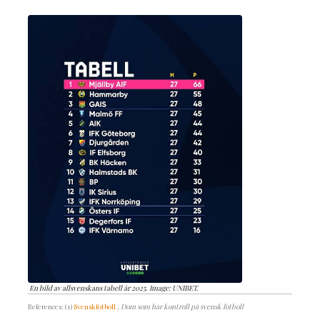
En bild av allsvenskans tabell år 2025. Image: UNIBET.
References: (1)
Svenskfotboll
, Dom som har kontroll på svensk fotboll