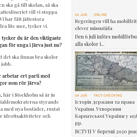
en ska gå till skolan, så ska
atteslöseriet vill vi stoppa.
09 JUN
ONLINE
Vi har fått jättestora
Regeringen vill ha mobilfrit
ra lite mer, tycker vi.
elever missnöjda
Den 6 juli införs mobilförbu
 tycker du är den viktigaste
alla skolor i...
gan för unga i Järva just nu?
tt det ska finnas bra skolor
 jobb.
 arbetar ert parti med
gor som rör Järva?
a, här i Stockholm så är ju
08 JUN
FACT-CHECKING
Історія держави та права
ialdemokraterna styrande
України. Утворення
va med nya bostäder, rustat
Карпатської України у 193
 idrottsaktiviteter och
рр.
ВСТУП У березні 2020 рок