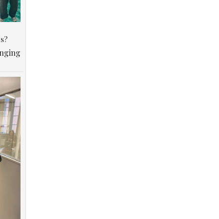
os?
anging