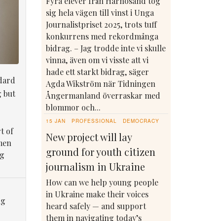
Fyra elever från Härnösand tog
sig hela vägen till vinst i Unga
Journalistpriset 2025, trots tuff
konkurrens med rekordmånga
bidrag. – Jag trodde inte vi skulle
vinna, även om vi visste att vi
hade ett starkt bidrag, säger
dard
Agda Wikström när Tidningen
g but
Ångermanland överraskar med
blommor och...
15 JAN
PROFESSIONAL
DEMOCRACY
t of
New project will lay
men
ground for youth citizen
ng
journalism in Ukraine
How can we help young people
in Ukraine make their voices
ng
heard safely — and support
them in navigating today’s