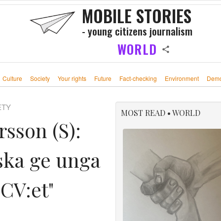
MOBILE STORIES
- young citizens journalism
WORLD
Culture
Society
Your rights
Future
Fact-checking
Environment
Demo
ETY
MOST READ • WORLD
sson (S):
ska ge unga
 CV:et"