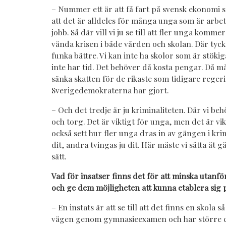
– Nummer ett är att få fart på svensk ekonomi så
att det är alldeles för många unga som är arbets
jobb. Så där vill vi ju se till att fler unga kommer
vända krisen i både vården och skolan. Där tyck
funka bättre. Vi kan inte ha skolor som är stöki
inte har tid. Det behöver då kosta pengar. Då må
sänka skatten för de rikaste som tidigare reger
Sverigedemokraterna har gjort.
– Och det tredje är ju kriminaliteten. Där vi be
och torg. Det är viktigt för unga, men det är vikt
också sett hur fler unga dras in av gängen i krim
dit, andra tvingas ju dit. Här måste vi sätta åt
sätt.
Vad för insatser finns det för att minska uta
och ge dem möjligheten att kunna etablera si
– En instats är att se till att det finns en skola så
vägen genom gymnasieexamen och har större c