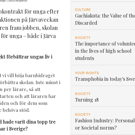
age: Lotta Bergseth.
CULTURE
bkontrakt för unga efter
Gachiakuta: the Value of th
ktionen på Järvaveckan
Discarded
ren fram jobben, skolan
för unga – både i Järva
SOCIETY
The importance of volunte
in the lives of high school
 förbättrar ungas liv i
students
YOUR RIGHTS
 vi vill höja barnbidraget
Transphobia in today's Sw
rbättra skolan. Inte minst i
n per lärare, så att
SOCIETY
starten och att läraren har
Turning 18
tiden och för dem som
e behöva stöd.
SOCIETY
Fashion Industry: Personal
d hade varit dina topp tre
or Societal norms?
ar i Sverige?