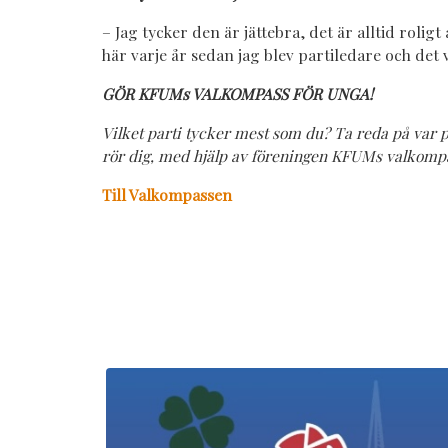
– Jag tycker den är jättebra, det är alltid roligt 
här varje år sedan jag blev partiledare och det v
GÖR KFUMs VALKOMPASS FÖR UNGA!
Vilket parti tycker mest som du?
Ta reda på var p
rör dig, med hjälp av föreningen KFUMs valkompa
Till Valkompassen