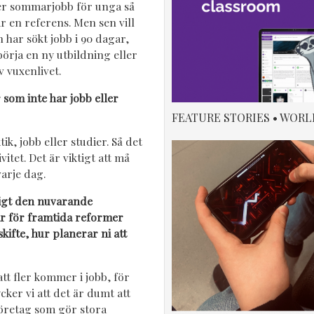
ler sommarjobb för unga så
r en referens. Men sen vill
 har sökt jobb i 90 dagar,
örja en ny utbildning eller
v vuxenlivet.
som inte har jobb eller
FEATURE STORIES • WORL
k, jobb eller studier. Så det
itet. Det är viktigt att må
varje dag.
igt den nuvarande
ar för framtida reformer
kifte, hur planerar ni att
att fler kommer i jobb, för
cker vi att det är dumt att
företag som gör stora