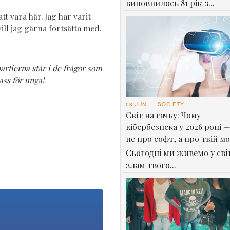
виповнилось 81 рік з...
att vara här. Jag har varit
ill jag gärna fortsätta med.
artierna står i de frågor som
ss för unga!
08 JUN
SOCIETY
Світ на гачку: Чому
кібербезпека у 2026 році —
не про софт, а про твій м
Сьогодні ми живемо у світ
злам твого...