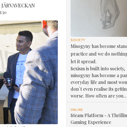
 JÄRVAVECKAN
5:30
SOCIETY
Misogyny has become stan
practice and we do nothin
let it spread.
Sexism is built into society,
misogyny has become a par
everyday life and most wo
don´t even realise its getti
worse. How often are you...
ONLINE
Steam Platform - A Thrilli
Gaming Experience