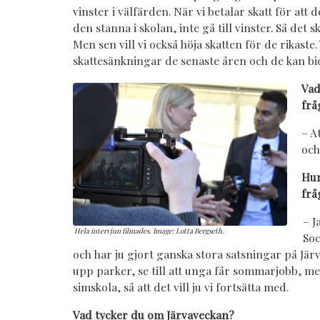
vinster i välfärden. När vi betalar skatt för att d
den stanna i skolan, inte gå till vinster. Så det sk
Men sen vill vi också höja skatten för de rikaste. 
skattesänkningar de senaste åren och de kan bid
Vad
frå
– A
och
Hur
frå
– J
Hela intervjun filmades. Image: Lotta Bergseth.
Soc
och har ju gjort ganska stora satsningar på Jär
upp parker, se till att unga får sommarjobb, mer
simskola, så att det vill ju vi fortsätta med.
Vad tycker du om Järvaveckan?