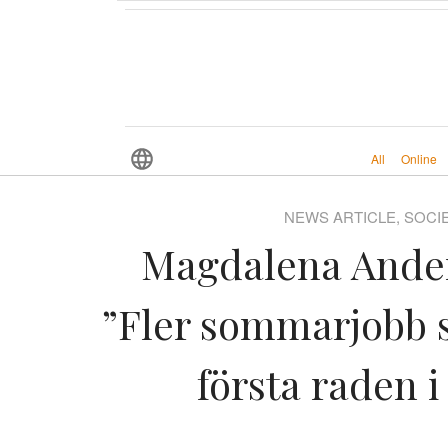
All
Online
NEWS ARTICLE, SOCI
Magdalena Ander
”Fler sommarjobb 
första raden i