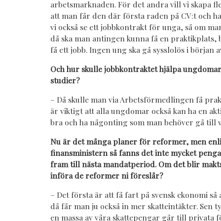
arbetsmarknaden. För det andra vill vi skapa f
att man får den där första raden på CV:t och ha
vi också se ett jobbkontrakt för unga, så om man
då ska man antingen kunna få en praktikplats, b
få ett jobb. Ingen ung ska gå sysslolös i början a
Och hur skulle jobbkontraktet hjälpa ungdomar 
studier?
– Då skulle man via Arbetsförmedlingen få prakti
är viktigt att alla ungdomar också kan ha en aktiv
bra och ha någonting som man behöver gå till 
Nu är det många planer för reformer, men enl
finansministern så fanns det inte mycket peng
fram till nästa mandatperiod. Om det blir makts
införa de reformer ni föreslår?
– Det första är att få fart på svensk ekonomi så 
då får man ju också in mer skatteintäkter. Sen ty
en massa av våra skattepengar går till privata 