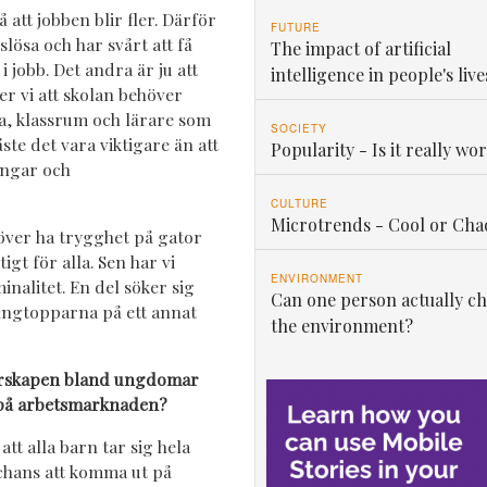
 att jobben blir fler. Därför
FUTURE
lösa och har svårt att få
The impact of artificial
 i jobb. Det andra är ju att
intelligence in people's live
er vi att skolan behöver
ga, klassrum och lärare som
SOCIETY
ste det vara viktigare än att
Popularity - Is it really wor
ingar och
CULTURE
Microtrends - Cool or Cha
höver ha trygghet på gator
igt för alla. Sen har vi
ENVIRONMENT
inalitet. En del söker sig
Can one person actually c
 gängtopparna på ett annat
the environment?
nförskapen bland ungdomar
g på arbetsmarknaden?
 att alla barn tar sig hela
hans att komma ut på