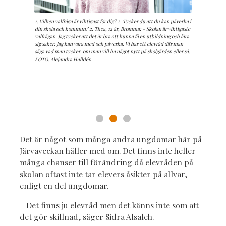
Vilken valfråga är viktigast för dig? Känner du att du kan påverka i din
1. Vilken valfråga är viktigast för dig? 2. Tycker du att du kan påverka i
1. Vilken valfråga är viktigast för dig? 2. Känner du att du kan påverka i
kommun? Klara, 29 år, Huddinge: – Alla frågor är viktiga, men vet inte
din skola och kommun? 2. Thea, 12 år, Bromma: – Skolan är viktigaste
din kommun? Ella Elofsson, 15 år, Bromma: – Just nu tycker jag vård
vilken som är viktigast, jag måste läsa in mig mer för att kunna svara.
valfrågan. Jag tycker att det är bra att kunna få en utbildning och lära
och äldreomsorg, är viktigaste valfrågan. Jag tycker verkligen att jag
Barns rättigheter kanske, att de kan ha en bra fritid och så. Charlene
sig saker. Jag kan vara med och påverka. Vi har ett elevråd där man
kan påverka i min kommun. Jag är med i SSU och jag får verkligen säga
Kamy, 23 år, Hökarängen: – Jag tycker att de som är rika ska betala
säga vad man tycker, om man vill ha något nytt på skolgården eller så.
vad jag tycker där och alla accepterar min åsikt. Ali Mohammed, 24,
mer i skatt. Det är en viktig fråga för mig. Jag tror inte att jag har en röst
FOTO: Alejandra Halldén.
Akalla: - Vård, omsorg och utbildning är de viktigaste valfrågorna för
som spelar roll. Jag tror att jag har en röst som folk kommer låtsas att de
mig. Jag kan till stor del påverka i min kommun. När jag väl talar så
lyssnar på, men när det väl kommer till kritan kommer de inte att
tycker att de som verkligen vill lyssna, lyssnar. FOTO: Alejandra
lyssna på oss, utan det är de som har makt som bestämmer.
Halldén.
Det är något som många andra ungdomar här på
Järvaveckan håller med om. Det finns inte heller
många chanser till förändring då elevråden på
skolan oftast inte tar elevers åsikter på allvar,
enligt en del ungdomar.
– Det finns ju elevråd men det känns inte som att
det gör skillnad, säger Sidra Alsaleh.