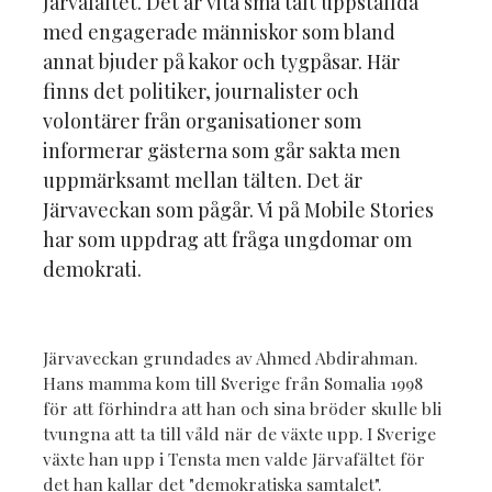
Järvafältet. Det är vita små tält uppställda
med engagerade människor som bland
annat bjuder på kakor och tygpåsar. Här
finns det politiker, journalister och
volontärer från organisationer som
informerar gästerna som går sakta men
uppmärksamt mellan tälten. Det är
Järvaveckan som pågår. Vi på Mobile Stories
har som uppdrag att fråga ungdomar om
demokrati.
Järvaveckan grundades av Ahmed Abdirahman.
Hans mamma kom till Sverige från Somalia 1998
för att förhindra att han och sina bröder skulle bli
tvungna att ta till våld när de växte upp. I Sverige
växte han upp i Tensta men valde Järvafältet för
det han kallar det "demokratiska samtalet".