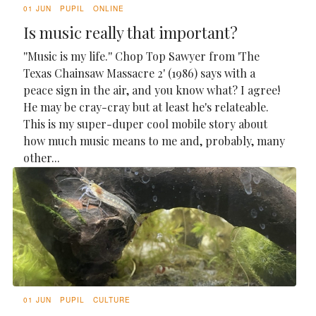
01 JUN
PUPIL
ONLINE
Is music really that important?
''Music is my life.'' Chop Top Sawyer from 'The
Texas Chainsaw Massacre 2' (1986) says with a
peace sign in the air, and you know what? I agree!
He may be cray-cray but at least he's relateable.
This is my super-duper cool mobile story about
how much music means to me and, probably, many
other...
01 JUN
PUPIL
CULTURE