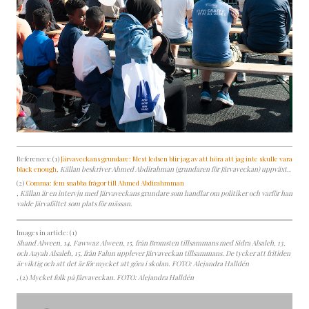
References: (1)
Järvaveckans grundare: Mest ledsen blir jag av att höra att jag inte skulle vara
black enough
, Källan beskriver Ahmed Abdirahman (grundaren för Järvaveckan) uppväxt.
,
(2)
Comma: fem snabba frågor till Ahmed Abdirahmman
, Källan är en intervju med Järvaveckans grundare som handlar om politiker och varför han
valde Järvafältet som plats för mässan.
Images in article: (1)
Shand Alween, 14, Fawwaz Alween, 15, från Bromsten tillsammans med Sidra Alsaleh, 13,
och Aayah Alsaleh, 15, från Falun upplever Järvaveckan tillsammans. De tycker att fritiden
är viktig och att det är för mycket att göra i skolan. FOTO: Alejandra Halldén
, (2)
Mycket folk på Järvaveckan. FOTO: Alejandra Halldén