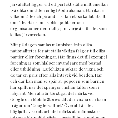
Järvafältet ligger vid ett perfekt ställe mitt emellan
två olika områden enligt Abdirahaman. Ett rikare
villaområde och på andra sidan ett så kallat utsatt
område. Här samlas olika politiker och
organisationer den 1 till 5 juni varje år för det som
kallas Järvaveckan.
Mitt på dagen samlas människor från olika
nationaliteter för att ställa viktiga frågor till olika
partier eller föreningar. Här finns det till exempel
föreningar som hjälper invandrare med bostad
eller utbildning. Kaffelukten suktar de vuxna och
de tar en paus efter alla intryck vid borden. Här
och där kan man se spår av popcorn som barnen
har spillt när det springer mellan tälten som i
labyrint. Men alla är törstiga, det märks vid
Google och Mobile Stories tält där vuxna och barn
frågar om "Google-vattnet". Överallt är det
högljutt av skratt och det märks att människors
intresse för politik väcks, speciellt hos ungdomar.