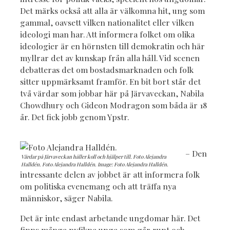
Det märks också att alla är välkomna hit, ung som
gammal, oavsett vilken nationalitet eller vilken
ideologi man har. Att informera folket om olika
ideologier är en hörnsten till demokratin och här
myllrar det av kunskap från alla håll. Vid scenen
debatteras det om bostadsmarknaden och folk
sitter uppmärksamt framför. En bit bort står det
två värdar som jobbar här på Järvaveckan, Nabila
Chowdhury och Gideon Modragon som båda är 18
år. Det fick jobb genom Ypstr.
– Den
Värdar på Järvaveckan håller koll och hjälper till. Foto Alejandra
Halldén. Foto Alejandra Halldén. Image: Foto Alejandra Halldén.
intressante delen av jobbet är att informera folk
om politiska evenemang och att träffa nya
människor, säger Nabila.
Det är inte endast arbetande ungdomar här. Det
finns många nyfikna unga som går runt och